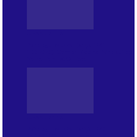
JURNAL DE EDIȚII
Psihologul Muzical (ediția 1241 –
1.08.2026): Carmen-Victoria Bârloiu, Top
Nonconformist Cântece…
JURNAL DE EDIȚII
Psihologul Muzical (ediția 1240 –
25.07.2026): Niki Puchianu, TOP