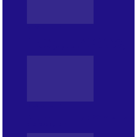
BLOGUL IULIEI
Din jurnalul unui ninja (121): Alfabetul
Improvizației și disciplina Spontaneității
BLOGUL IULIEI
Din jurnalul unui ninja (120): Masa mea și
alte revelații din…