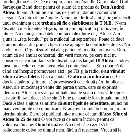
producţii muzicale. De exemplu, am cumpărat din Germania CD-ul
Saragossa Band doar pentru că ştiam că e produs de
Dan Andrei
Aldea.
În anii 70 nu ne-am tras de şireturi, dar am comunicat
elegant. Nu intru în amănunte. Acum am dorit să ajut şi organizatorii
unui eveniment care
trebuia să fie o sărbătoare la T.N.B.
N-am
discutat cu ei înaintea afişării, nu m-am implicat în promovare, în
nimic. Nu cunoşteam datele contractuale dintre ei şi Aldea. Am
ajuns la „faţa locului” pe la mijlocul lui septembrie. Poate că dacă
eram implicat din prima clipă, nu se ajungea la conflictele de azi. Nu
e vina mea. Organizatorii îşi aleg partenerii media, nu invers. Bun,
acum că s-a anulat concertul, din varii motive, pe care nici nu
consider că e important să le discut, s-a dezlănţuit
Dl Aldea
la adresa
mea, nu a celor cu care avea relaţii contractuale… Ştiu doar că de
când am început promovarea aici , pe FB şi la radio,
s-au vândut
zilnic câteva bilete.
Deci a contat.
O afirmă producătorii.
Ce a
dus la supărare şi iritare, să povestească cele două părţi implicate.
Atacurile mitocăneşti venite din partea unora, care se exprimă
identic cu Aldea, mi s-au părut halucinante şi am decis să le opresc,
iar autorii n-au decât să se simtă bine pe spaţiile lor virtuale, nu aici.
Dacă Aldea a ajuns să afirme că
sunt lipsit de onestitate
, atunci nu
mai avem punte de comunicare. N-am avut nimic în comun , n-am
pierdut nimic. Eterul şi publicul mi-e martor cât am difuzat
Sfinx şi
Aldea în 25 de ani
! O voi face şi de acum încolo, pentru că
valoarea rămâne.
Omul dispare
. Nu cred că e cazul să fac
psihoterapie cuiva pe timpul meu, fără a fi respectat. Vreau să
le