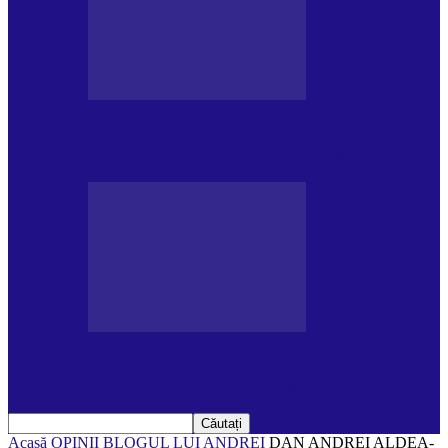
DE PĂSTRAT
Ziua internațională a Mării Negre (31.10)
DE PĂSTRAT
Ziua Internațională a Tigrului (29.07)
Acasă
OPINII
BLOGUL LUI ANDREI
DAN ANDREI ALDEA-