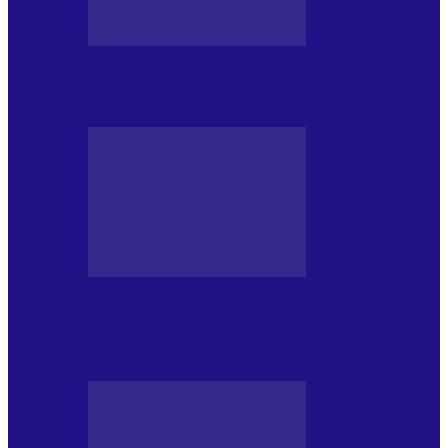
CRONICI DE CONCERT
Tania Turtureanu la Sala Palatului
CRONICI DE CONCERT
Între „Infinite Dreams” și Eddie: Iron
Maiden pe Arena Națională (28.05.2026)