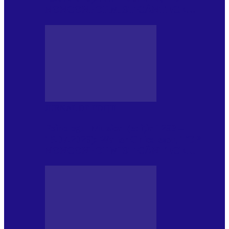
NONCONFORMIST CÂNTECE…
JURNAL DE EDIȚII
Psihologul Muzical (ediția 1239 –
18.07.2026): Walter Ghicolescu, TOP
NONCONFORMIST CÂNTECE…