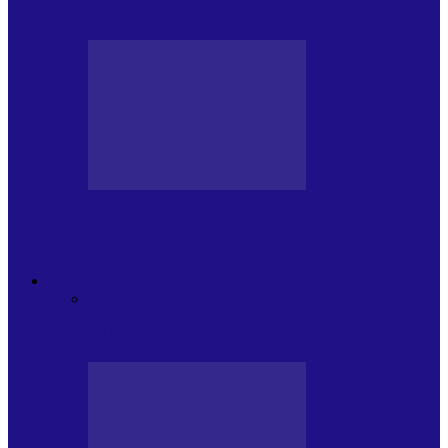
Arhiva revistei Vox Pop Rock (15)
PRESA CU SI DESPRE A.P.
Arhiva revistei Vox Pop Rock (14)
ARHIVA
Toate
ARTIȘTII PROPUN
AGENDA
CULTURALA
CALENDAR VOX POP ROCK
DE
PĂSTRAT
DARA ZICE…
RECOMANDARILE
MELE