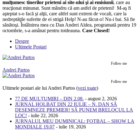
mulţumesc tinerilor prieteni ai site-ului şi ai emisiunii
, care au
reacţionat minunat. Sunt mândru că am astfel de prieteni! M-aş fi
aşteptat s-o facă şi alţii, care altfel sunt extrem de vocali, care la
nedreptăţile suferite de ei strigă Help! N-au făcut-o! Nu-i bai. Să fie
sănătoşi. Întâlnirea mea cu Dan Andrei Aldea, programată pentru 19
octombrie, s-a amânat pentru totdeauna.
Case Closed!
Despre
Ultimele Postari
Follow me
Andrei Partos
Follow me
Ultimele postari ale lui Andrei Partos
(
vezi toate
)
77 DE MULȚUMIRI – DIN 2.08.
- august 2, 2026
JURNAL HOLBAT DIN 22 IULIE – N. DAN SĂ
DESEMNEZE PREMIER! SĂ PUNEM BRELOCUL LA
LOC!
- iulie 22, 2026
JURNALUL MEU DUMINICAL: FOTBAL – SHOW LA
MONDIALE 19.07
- iulie 19, 2026