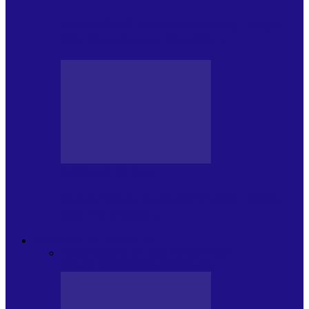
Foc de P.A.E. cu Andrei Partoș – ediția
951. Campionatul Mondial…
JURNALE DE P.A.E.
Foc de P.A.E. cu Andrei Partoș – ediția
950. V-a afectat…
PSIHOLOGUL MUZICAL
Toate
JURNAL DE EDIȚII
EDITII DE
COLECTIE
ARHIVA EMISIUNII