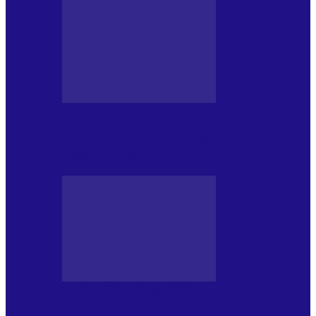
MASS MEDIA NEMUZICALA
170 de ani de România modernă. What’s
Next? la ediția a…
MASS MEDIA NEMUZICALA