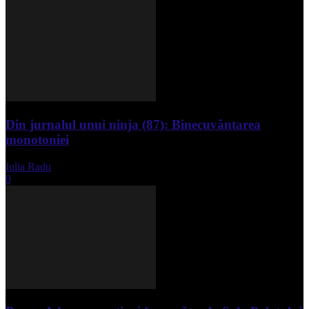
Din jurnalul unui ninja (87): Binecuvântarea
monotoniei
Iulia Radu
-
mai 8, 2025
0