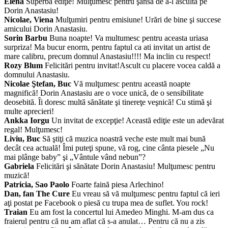
Elena
Superbă ediţie! Mulţumesc pentru şansa de a-l asculta pe
Dorin Anastasiu!
Nicolae, Viena
Mulţumiri pentru emisiune! Urări de bine şi succese
amicului Dorin Anastasiu.
Sorin Barbu
Buna noapte! Va multumesc pentru aceasta uriasa
surpriza! Ma bucur enorm, pentru faptul ca ati invitat un artist de
mare calibru, precum domnul Anastasiu!!!! Ma inclin cu respect!
Rozy Blum
Felicitări pentru invitat!Ascult cu placere vocea caldă a
domnului Anastasiu.
Nicolae Ştefan, Buc
Vă mulţumesc pentru această noapte
magnifică! Dorin Anastasiu are o voce unică, de o sensibilitate
deosebită. Îi doresc multă sănătate şi tinereţe veşnică! Cu stimă şi
multe aprecieri!
Ankka Iorgu
Un invitat de excepţie! Această ediţie este un adevărat
regal! Mulţumesc!
Liviu, Buc
Să ştiţi că muzica noastră veche este mult mai bună
decât cea actuală! Îmi puteţi spune, vă rog, cine cânta piesele „Nu
mai plânge baby” şi „Vântule vând nebun”?
Gabriela
Felicitări şi sănătate Dorin Anastasiu! Mulţumesc pentru
muzică!
Patricia, Sao Paolo
Foarte faină piesa Arlechino!
Dan, fan The Cure
Eu vreau să vă mulţumesc pentru faptul că ieri
aţi postat pe Facebook o piesă cu trupa mea de suflet. You rock!
Traian
Eu am fost la concertul lui Amedeo Minghi. M-am dus ca
fraierul pentru că nu am aflat că s-a anulat… Pentru că nu a zis