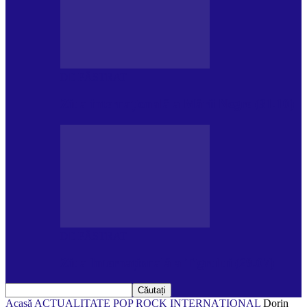
DE PĂSTRAT
Ziua internațională a Mării Negre (31.10)
DE PĂSTRAT
Ziua Internațională a Tigrului (29.07)
Acasă
ACTUALITATE
POP ROCK INTERNAȚIONAL
Dorin