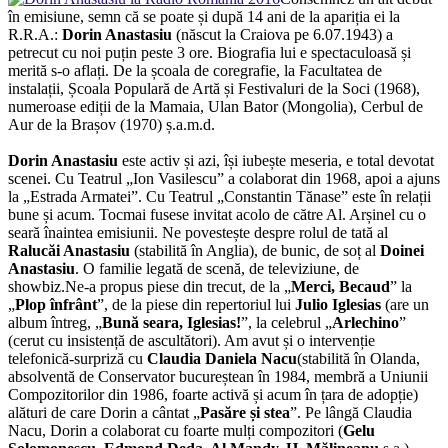
în emisiune, semn că se poate și după 14 ani de la apariția ei la
R.R.A.:
Dorin Anastasiu
(născut la Craiova pe 6.07.1943) a
petrecut cu noi puțin peste 3 ore. Biografia lui e spectaculoasă și
merită s-o aflați. De la școala de coregrafie, la Facultatea de
instalații, Școala Populară de Artă și Festivaluri de la Soci (1968),
numeroase ediții de la Mamaia, Ulan Bator (Mongolia), Cerbul de
Aur de la Brașov (1970) ș.a.m.d.
Dorin Anastasiu
este activ și azi, își iubește meseria, e total devotat
scenei. Cu Teatrul „Ion Vasilescu” a colaborat din 1968, apoi a ajuns
la „Estrada Armatei”. Cu Teatrul „Constantin Tănase” este în relații
bune și acum. Tocmai fusese invitat acolo de către Al. Arșinel cu o
seară înaintea emisiunii. Ne povestește despre rolul de tată al
Ralucăi Anastasiu
(stabilită în Anglia), de bunic, de soț al
Doinei
Anastasiu
. O familie legată de scenă, de televiziune, de
showbiz.Ne-a propus piese din trecut, de la „
Merci, Becaud
” la
„
Plop înfrânt
”, de la piese din repertoriul lui
Julio Iglesias
(are un
album întreg, „
Bună seara, Iglesias!
”, la celebrul „
Arlechino
”
(cerut cu insistență de ascultători). Am avut și o intervenție
telefonică-surpriză cu
Claudia Daniela Nacu
(stabilită în Olanda,
absolventă de Conservator bucureștean în 1984, membră a Uniunii
Compozitorilor din 1986, foarte activă și acum în țara de adopție)
alături de care Dorin a cântat „
Pasăre și stea
”. Pe lângă Claudia
Nacu, Dorin a colaborat cu foarte mulți compozitori (
Gelu