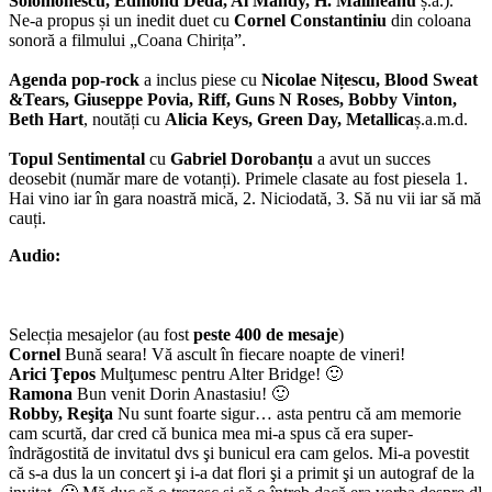
Solomonescu, Edmond Deda, Al Mandy, H. Mălineanu
ș.a.).
Ne-a propus și un inedit duet cu
Cornel Constantiniu
din coloana
sonoră a filmului „Coana Chirița”.
Agenda pop-rock
a inclus piese cu
Nicolae Nițescu, Blood Sweat
&Tears, Giuseppe Povia, Riff, Guns N Roses, Bobby Vinton,
Beth Hart
, noutăți cu
Alicia Keys, Green Day, Metallica
ș.a.m.d.
Topul Sentimental
cu
Gabriel Dorobanțu
a avut un succes
deosebit (număr mare de votanți). Primele clasate au fost piesela 1.
Hai vino iar în gara noastră mică, 2. Niciodată, 3. Să nu vii iar să mă
cauți.
Audio:
Selecția mesajelor (au fost
peste 400 de mesaje
)
Cornel
Bună seara! Vă ascult în fiecare noapte de vineri!
Arici Ţepos
Mulţumesc pentru Alter Bridge! 🙂
Ramona
Bun venit Dorin Anastasiu! 🙂
Robby, Reşiţa
Nu sunt foarte sigur… asta pentru că am memorie
cam scurtă, dar cred că bunica mea mi-a spus că era super-
îndrăgostită de invitatul dvs şi bunicul era cam gelos. Mi-a povestit
că s-a dus la un concert şi i-a dat flori şi a primit şi un autograf de la