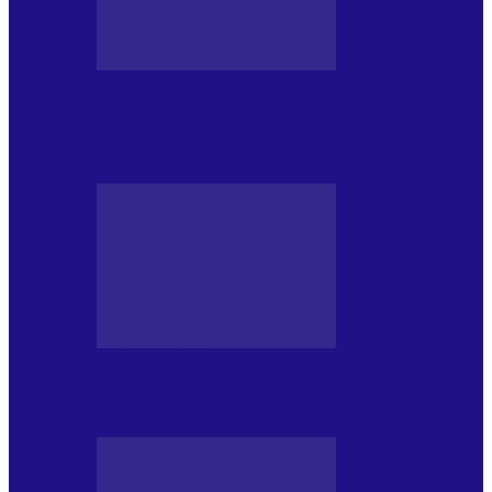
DE PĂSTRAT
World Kindness Day (Ziua Mondială a
Bunătății) (13.11)
DE PĂSTRAT
Ziua Îndeplinirii Visurilor (13.01)