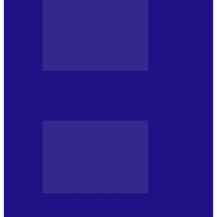
MASS MEDIA NEMUZICALA
170 de ani de România modernă. What’s
Next? la ediția a…
MASS MEDIA NEMUZICALA