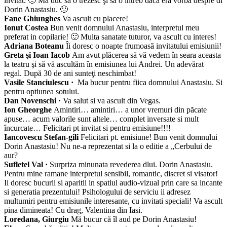
invitat. 🙂 Mă duc să o trezesc şi să o întreb dacă era vorba despre dl
Dorin Anastasiu. 🙂
Fane Ghiunghes
Va ascult cu placere!
Ionut Costea
Bun venit domnului Anastasiu, interpretul meu
preferat in copilarie! 🙂 Multa sanatate tuturor, va ascult cu interes!
Adriana Boteanu
Îi doresc o noapte frumoasă invitatului emisiunii!
Greta şi Ioan Iacob
Am avut plăcerea să vă vedem în seara aceasta
la teatru şi să vă ascultăm în emisiunea lui Andrei. Un adevărat
regal. După 30 de ani sunteţi neschimbat!
Vasile Stanciulescu ·
Ma bucur pentru fiica domnului Anastasiu. Si
pentru optiunea sotului.
Dan Novenschi ·
Va salut si va ascult din Vegas.
Ion Gheorghe
Amintiri… amintiri… a unor vremuri din păcate
apuse… acum valorile sunt altele… complet inversate si mult
încurcate… Felicitari pt invitat si pentru emisiune!!!!
Iancovescu Stefan-gili
Felicitari pt. emisiune! Bun venit domnului
Dorin Anastasiu! Nu ne-a reprezentat si la o editie a „Cerbului de
aur?
Sufletel Val ·
Surpriza minunata revederea dlui. Dorin Anastasiu.
Pentru mine ramane interpretul sensibil, romantic, discret si visator!
Ii doresc bucurii si aparitii in spatiul audio-vizual prin care sa incante
si generatia prezentului! Psihologului de serviciu ii adresez
multumiri pentru emisiunile interesante, cu invitati speciali! Va ascult
pina dimineata! Cu drag, Valentina din Iasi.
Loredana, Giurgiu
Mă bucur că îl aud pe Dorin Anastasiu!