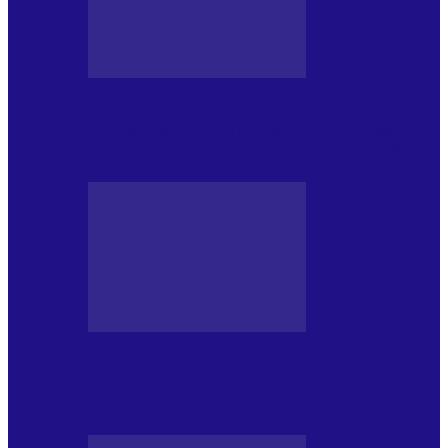
BLOGUL IULIEI
Din jurnalul unui ninja (121): Alfabetul
Improvizației și disciplina Spontaneității
BLOGUL IULIEI
Din jurnalul unui ninja (120): Masa mea și
alte revelații din…