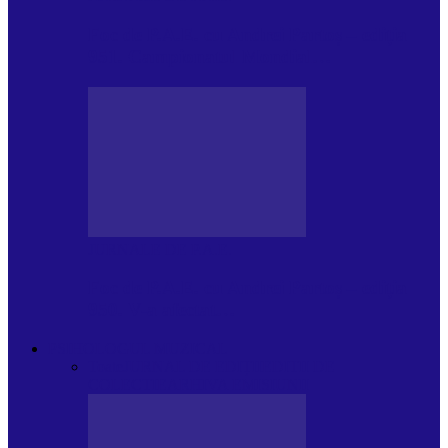
Foc de P.A.E. cu Andrei Partoș – ediția
951. Campionatul Mondial…
JURNALE DE P.A.E.
Foc de P.A.E. cu Andrei Partoș – ediția
950. V-a afectat…
PSIHOLOGUL MUZICAL
Toate
JURNAL DE EDIȚII
EDITII DE
COLECTIE
ARHIVA EMISIUNII