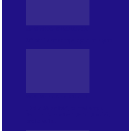
MASS MEDIA NEMUZICALA
Sfârșitul democrației așa cum o știm
MASS MEDIA NEMUZICALA
„Delta Sălbatică”, cel mai amplu
documentar dedicat Deltei Dunării,
proiectat în…