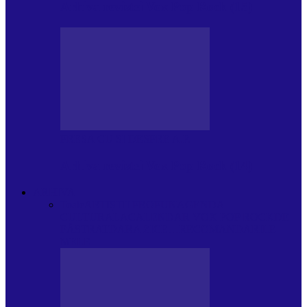
Arhiva revistei Vox Pop Rock (15)
PRESA CU SI DESPRE A.P.
Arhiva revistei Vox Pop Rock (14)
ARHIVA
Toate
ARTIȘTII PROPUN
AGENDA
CULTURALA
CALENDAR VOX POP ROCK
DE
PĂSTRAT
DARA ZICE…
RECOMANDARILE
MELE