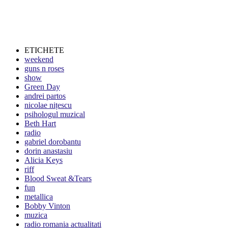
ETICHETE
weekend
guns n roses
show
Green Day
andrei partos
nicolae nițescu
psihologul muzical
Beth Hart
radio
gabriel dorobantu
dorin anastasiu
Alicia Keys
riff
Blood Sweat &Tears
fun
metallica
Bobby Vinton
muzica
radio romania actualitati