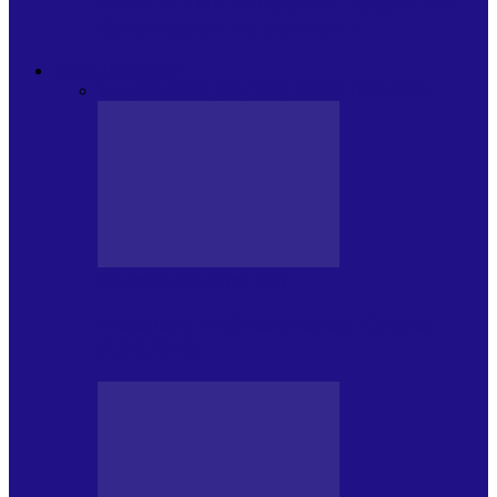
Modulul FNT Educațional, ediția a 5-a.
Spațiu esențial de expunere a…
EXCLUSIVITATI
Toate
CRONICI DE CONCERT
INTERVIURI
CRONICI DE CONCERT
Alexandru Andries în clubul Quantic
(2.06.2026)