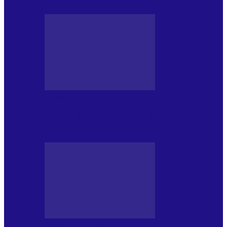
JURNALE DE P.A.E.
Foc de P.A.E. cu Andrei Partoș – ediția
952. Trei seriale…
JURNALE DE P.A.E.