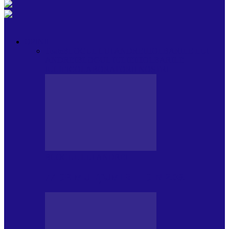
OPINII
Toate
BLOGUL LUI ANDREI
HOLBARILE LUI
ANDREI
BLOGUL IULIEI
HOLBARILE
IULIEI
COLABORATORII NOȘTRI
BLOGUL LUI ANDREI
77 DE MULȚUMIRI – DIN 2.08.