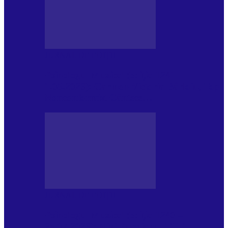
JURNAL DE EDIȚII
Psihologul Muzical (ediția 1241 –
1.08.2026): Carmen-Victoria Bârloiu, Top
Nonconformist Cântece…
JURNAL DE EDIȚII
Psihologul Muzical (ediția 1240 –
25.07.2026): Niki Puchianu, TOP