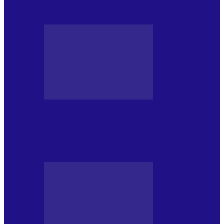
NONCONFORMIST CÂNTECE…
JURNAL DE EDIȚII
Psihologul Muzical (ediția 1239 –
18.07.2026): Walter Ghicolescu, TOP
NONCONFORMIST CÂNTECE…