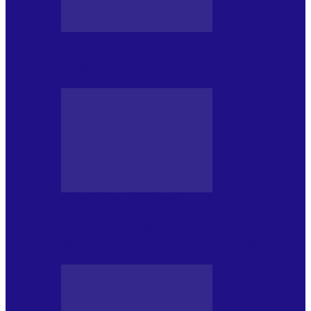
CRONICI DE CONCERT
Tania Turtureanu la Sala Palatului
CRONICI DE CONCERT
Între „Infinite Dreams” și Eddie: Iron
Maiden pe Arena Națională (28.05.2026)