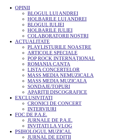
OPINII
BLOGUL LUI ANDREI
HOLBARILE LUI ANDREI
BLOGUL IULIEI
HOLBARILE IULIEI
COLABORATORII NOȘTRI
ACTUALITATE
PLAYLISTURILE NOASTRE
ARTICOLE SPECIALE
POP ROCK INTERNAȚIONAL
ROMANIA CANTA
LISTA CONCERTELOR
MASS MEDIA NEMUZICALA
MASS MEDIA MUZICALA
SONDAJE/TOPURI
APARIȚII DISCOGRAFICE
EXCLUSIVITATI
CRONICI DE CONCERT
INTERVIURI
FOC DE P.A.E.
JURNALE DE P.A.E.
INVITATI LA VLOG
PSIHOLOGUL MUZICAL
JURNAL DE EDIȚII