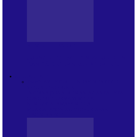
BLOGUL LUI ANDREI
JURNAL HOLBAT DIN 22 IULIE – N.
DAN SĂ DESEMNEZE PREMIER!…
ACTUALITATE
Toate
PLAYLISTURILE NOASTRE
ARTICOLE
SPECIALE
POP ROCK
INTERNAȚIONAL
ROMANIA CANTA
LISTA
CONCERTELOR
MASS MEDIA
NEMUZICALA
MASS MEDIA
MUZICALA
SONDAJE/TOPURI
APARIȚII
DISCOGRAFICE