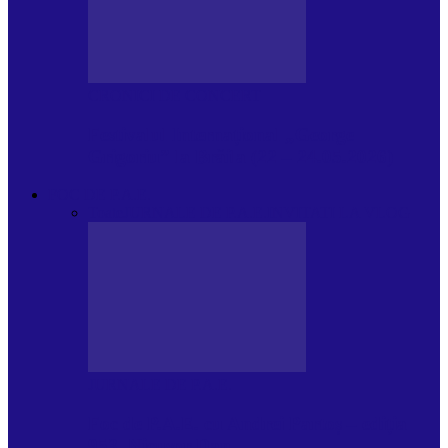
CRONICI DE CONCERT
Festivalul Internațional „George
Grigoriu” la Brăila (22 – 24.05.2026)
FOC DE P.A.E.
Toate
JURNALE DE P.A.E.
INVITATI LA VLOG
JURNALE DE P.A.E.
Foc de P.A.E. cu Andrei Partoș – ediția
953. Nicușor Dan…