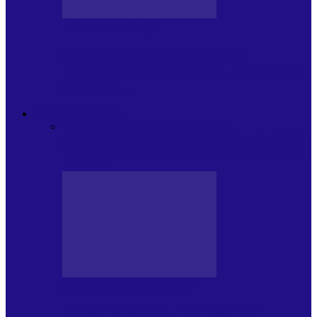
JURNAL DE EDIȚII
Psihologul Muzical (ediția 1238 –
11.07.2026): Dana Cristescu, Daniel Iancu
(telefonic),…
ANDREI PARTOS
Toate
BIOGRAFIE
CETATEAN DE
COSTINESTI
PRESA CU SI DESPRE A.P.
ARHIVA
VPR/P.R&S/SAPTAMANA
EMISIUNI RADIO DIN
TRECUT
PRESA CU SI DESPRE A.P.
Arhiva revistei Vox Pop Rock (17)