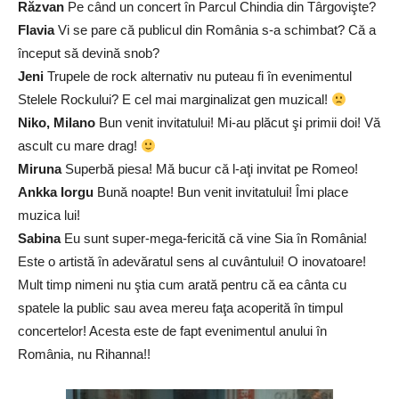
Răzvan
Pe când un concert în Parcul Chindia din Târgovişte?
Flavia
Vi se pare că publicul din România s-a schimbat? Că a
început să devină snob?
Jeni
Trupele de rock alternativ nu puteau fi în evenimentul
Stelele Rockului? E cel mai marginalizat gen muzical!
Niko, Milano
Bun venit invitatului! Mi-au plăcut şi primii doi! Vă
ascult cu mare drag!
Miruna
Superbă piesa! Mă bucur că l-aţi invitat pe Romeo!
Ankka Iorgu
Bună noapte! Bun venit invitatului! Îmi place
muzica lui!
Sabina
Eu sunt super-mega-fericită că vine Sia în România!
Este o artistă în adevăratul sens al cuvântului! O inovatoare!
Mult timp nimeni nu ştia cum arată pentru că ea cânta cu
spatele la public sau avea mereu faţa acoperită în timpul
concertelor! Acesta este de fapt evenimentul anului în
România, nu Rihanna!!