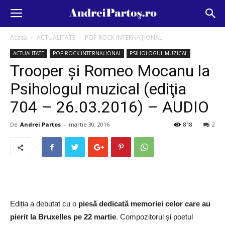
Acasă
ACTUALITATE
POP ROCK INTERNAȚIONAL
ACTUALITATE
POP ROCK INTERNAȚIONAL
PSIHOLOGUL MUZICAL
Trooper şi Romeo Mocanu la
Psihologul muzical (ediţia
704 – 26.03.2016) – AUDIO
De
Andrei Partos
-
martie 30, 2016
818
2
Ediția a debutat cu o
piesă dedicată memoriei celor care au
pierit la Bruxelles pe 22 martie
. Compozitorul și poetul