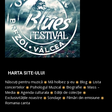
HARTA SITE-ULUI
Născuți pentru muzică
◉
Mă holbez și eu
◉
Blog
◉
Lista
concertelor
◉
Psihologul Muzical
◉
Biografie
◉
Mass –
Media
◉
Agenda culturala
◉
Ediții de colecție
◉
Exclusivitățile noastre
◉
Sondaje
◉
Filmări din emisiune
◉
Romania canta