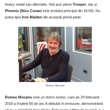
heavy metal sau alternativ. Veți auzi piese
Trooper
, dar și
Phoenix (Nicu Covaci
este invitatul principal din 16.04). Nu
putea lipsi
Iron Maiden
din această primă parte.
Romeo Mocanu
Romeo Mocanu
este un domn serios, care pe 29 februarie
2016 a împlinit 60 de ani. A debutat în emisiune, demonstrând
că nu e niciodată prea târziu. Este mare iubitor de muzică, s-a