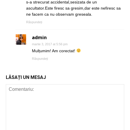
s-a strecurat accidental,sesizata de un
ascultator.Este firesc sa gresim,dar este nefiresc sa
ne facem ca nu observam greseala.
Răspundeți
admin
martie 3, 2017 at 5:56 pm
Mulțumim! Am corectat!
Răspundeți
LĂSAȚI UN MESAJ