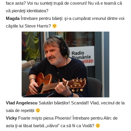
face asta? Voi nu sunteţi trupă de coveruri! Nu vă e teamă că
vă pierdeţi identitatea?
Magda
Întrebare pentru băieţi: şi-a cumpărat vreunul dintre voi
căştile lui Steve Harris?
Vlad Angelescu
Salutări băieților! Scandal!! Vlad, vecinul de la
sala de repetiții
Vicky
Foarte mişto piesa Phoenix! Întrebare pentru Alin: de
asta ţi-ai lăsat barbă „vâlvoi” ca să fii ca Vodă?