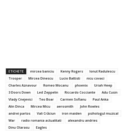
ETICHETE
mircea baniciu
Kenny Rogers
Ionut Radulescu
Trooper
Mircea Dinescu
Lucio Battisti
nicu covaci
Charles Aznavour
Romeo Mocanu
phoenix
Uriah Heep
3 Doors Down
Led Zeppelin
Riccardo Cocciante
Adu Cusin
Vlady Cnejevici
Teo Boar
Carmen Sofianu
Paul Anka
Alin Dinca
Mircea Micu
aerosmith
John Rowles
andrei partos
Vali Crăciun
iron maiden
psihologul muzical
War
radio romania actualitati
alexandru andries
Dinu Olarasu
Eagles