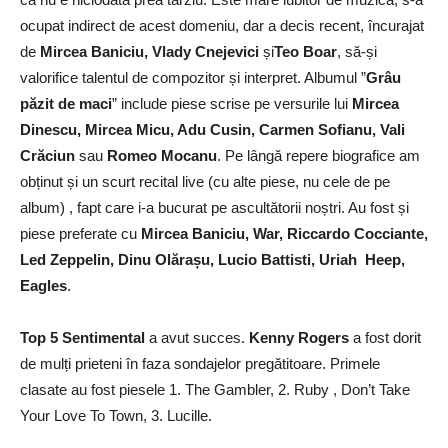
ocupat indirect de acest domeniu, dar a decis recent, încurajat
de
Mircea Baniciu, Vlady Cnejevici
și
Teo Boar
, să-și
valorifice talentul de compozitor și interpret. Albumul ”
Grâu
păzit de maci
” include piese scrise pe versurile lui
Mircea
Dinescu, Mircea Micu, Adu Cusin, Carmen Sofianu, Vali
Crăciun
sau
Romeo Mocanu
. Pe lângă repere biografice am
obținut și un scurt recital live (cu alte piese, nu cele de pe
album) , fapt care i-a bucurat pe ascultătorii noștri. Au fost și
piese preferate cu
Mircea Baniciu, War, Riccardo Cocciante,
Led Zeppelin, Dinu Olărașu, Lucio Battisti, Uriah Heep,
Eagles
.
Top 5 Sentimental
a avut succes.
Kenny Rogers
a fost dorit
de mulți prieteni în faza sondajelor pregătitoare. Primele
clasate au fost piesele 1. The Gambler, 2. Ruby , Don’t Take
Your Love To Town, 3. Lucille.