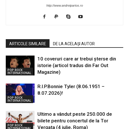
http://www.andreipartos.ro
ARTICOLE SIMILARE
DE LA ACELAȘI AUTOR
10 coveruri care ar trebui șterse din
istorie (articol tradus din Far Out
POP ROCK
Magazine)
INTERNAȚIONAL
R.I.P.Bonnie Tyler (8.06.1951 –
8.07.2026)!
POP ROCK
INTERNAȚIONAL
Ultimo a vândut peste 250.000 de
bilete pentru concertul de la Tor
POP ROCK
Vergata (4 iulie, Roma)
INTERNAȚIONAL