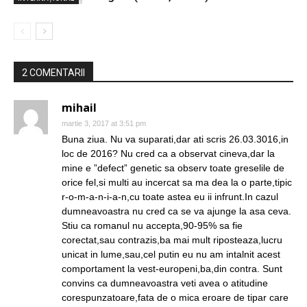
2 COMENTARII
mihail
martie 3, 2017 at 3:51 pm
Buna ziua. Nu va suparati,dar ati scris 26.03.3016,in
loc de 2016? Nu cred ca a observat cineva,dar la
mine e ”defect” genetic sa observ toate greselile de
orice fel,si multi au incercat sa ma dea la o parte,tipic
r-o-m-a-n-i-a-n,cu toate astea eu ii infrunt.In cazul
dumneavoastra nu cred ca se va ajunge la asa ceva.
Stiu ca romanul nu accepta,90-95% sa fie
corectat,sau contrazis,ba mai mult riposteaza,lucru
unicat in lume,sau,cel putin eu nu am intalnit acest
comportament la vest-europeni,ba,din contra. Sunt
convins ca dumneavoastra veti avea o atitudine
corespunzatoare,fata de o mica eroare de tipar care