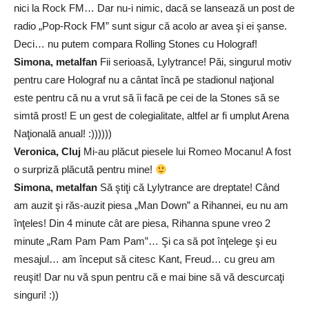
nici la Rock FM… Dar nu-i nimic, dacă se lansează un post de
radio „Pop-Rock FM” sunt sigur că acolo ar avea şi ei şanse.
Deci… nu putem compara Rolling Stones cu Holograf!
Simona, metalfan
Fii serioasă, Lylytrance! Păi, singurul motiv
pentru care Holograf nu a cântat încă pe stadionul naţional
este pentru că nu a vrut să îi facă pe cei de la Stones să se
simtă prost! E un gest de colegialitate, altfel ar fi umplut Arena
Naţională anual! :))))))
Veronica, Cluj
Mi-au plăcut piesele lui Romeo Mocanu! A fost
o surpriză plăcută pentru mine!
Simona, metalfan
Să ştiţi că Lylytrance are dreptate! Când
am auzit şi răs-auzit piesa „Man Down” a Rihannei, eu nu am
înţeles! Din 4 minute cât are piesa, Rihanna spune vreo 2
minute „Ram Pam Pam Pam”… Şi ca să pot înţelege şi eu
mesajul… am început să citesc Kant, Freud… cu greu am
reuşit! Dar nu vă spun pentru că e mai bine să vă descurcaţi
singuri! :))