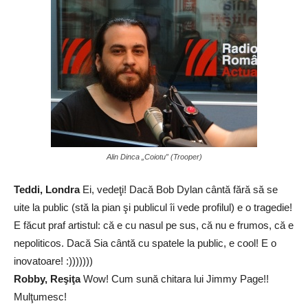
Alin Dinca „Coiotu” (Trooper)
Teddi, Londra
Ei, vedeţi! Dacă Bob Dylan cântă fără să se
uite la public (stă la pian şi publicul îi vede profilul) e o tragedie!
E făcut praf artistul: că e cu nasul pe sus, că nu e frumos, că e
nepoliticos. Dacă Sia cântă cu spatele la public, e cool! E o
inovatoare! :)))))))
Robby, Reşiţa
Wow! Cum sună chitara lui Jimmy Page!!
Mulţumesc!