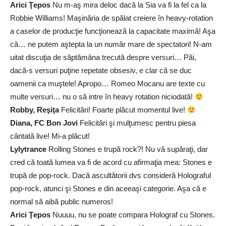
Arici Ţepos
Nu m-aş mira deloc dacă la Sia va fi la fel ca la
Robbie Williams! Maşinăria de spălat creiere în heavy-rotation
a caselor de producţie funcţionează la capacitate maximă! Aşa
că… ne putem aştepta la un număr mare de spectatori! N-am
uitat discuţia de săptămâna trecută despre versuri… Păi,
dacă-s versuri puţine repetate obsesiv, e clar că se duc
oamenii ca muştele! Apropo… Romeo Mocanu are texte cu
multe versuri… nu o să intre în heavy rotation niciodată!
Robby, Reşiţa
Felicitări! Foarte plăcut momentul live!
Diana, FC Bon Jovi
Felicitări şi mulţumesc pentru piesa
cântată live! Mi-a plăcut!
Lylytrance
Rolling Stones e trupă rock?! Nu vă supăraţi, dar
cred că toată lumea va fi de acord cu afirmaţia mea: Stones e
trupă de pop-rock. Dacă ascultătorii dvs consideră Holograful
pop-rock, atunci şi Stones e din aceeaşi categorie. Aşa că e
normal să aibă public numeros!
Arici Ţepos
Nuuuu, nu se poate compara Holograf cu Stones.