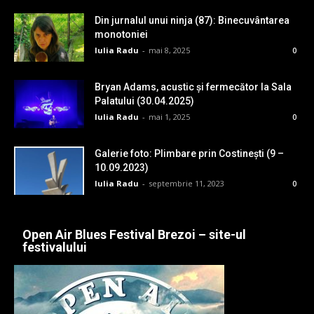
Din jurnalul unui ninja (87): Binecuvântarea
monotoniei
Iulia Radu
-
mai 8, 2025
0
Bryan Adams, acustic și fermecător la Sala
Palatului (30.04.2025)
Iulia Radu
-
mai 1, 2025
0
Galerie foto: Plimbare prin Costinești (9 –
10.09.2023)
Iulia Radu
-
septembrie 11, 2023
0
Open Air Blues Festival Brezoi – site-ul
festivalului