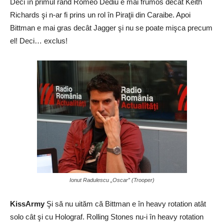
Deci în primul rând Romeo Dediu e mai frumos decât Keith
Richards şi n-ar fi prins un rol în Piraţii din Caraibe. Apoi
Bittman e mai gras decât Jagger şi nu se poate mişca precum
el! Deci… exclus!
Ionut Radulescu „Oscar” (Trooper)
KissArmy
Şi să nu uităm că Bittman e în heavy rotation atât
solo cât şi cu Holograf. Rolling Stones nu-i în heavy rotation