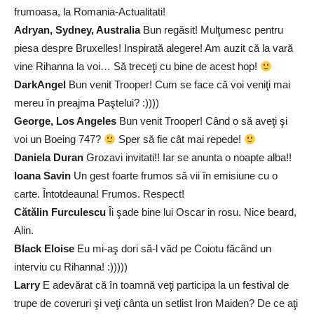
frumoasa, la Romania-Actualitati!
Adryan, Sydney, Australia
Bun regăsit! Mulţumesc pentru
piesa despre Bruxelles! Inspirată alegere! Am auzit că la vară
vine Rihanna la voi… Să treceţi cu bine de acest hop!
DarkAngel
Bun venit Trooper! Cum se face că voi veniţi mai
mereu în preajma Paştelui? :))))
George, Los Angeles
Bun venit Trooper! Când o să aveţi şi
voi un Boeing 747?
Sper să fie cât mai repede!
Daniela Duran
Grozavi invitati!! Iar se anunta o noapte alba!!
Ioana Savin
Un gest foarte frumos să vii în emisiune cu o
carte. Întotdeauna! Frumos. Respect!
Cătălin Furculescu
Îi şade bine lui Oscar in rosu. Nice beard,
Alin.
Black Eloise
Eu mi-aş dori să-l văd pe Coiotu făcând un
interviu cu Rihanna! :)))))
Larry
E adevărat că în toamnă veţi participa la un festival de
trupe de coveruri şi veţi cânta un setlist Iron Maiden? De ce aţi