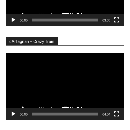
00:00
03:38
dArtagnan – Crazy Train
Player
video
00:00
04:04