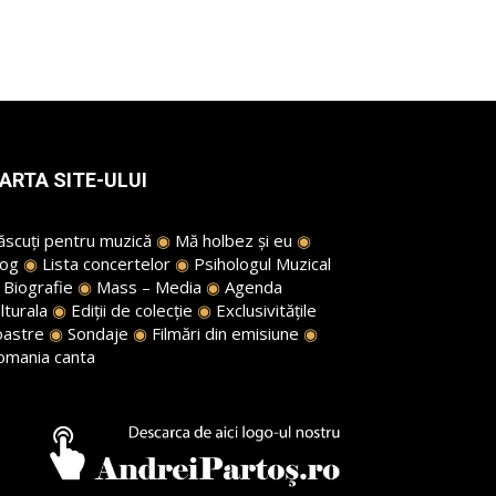
ARTA SITE-ULUI
ăscuți pentru muzică
◉
Mă holbez și eu
◉
log
◉
Lista concertelor
◉
Psihologul Muzical
◉
Biografie
◉
Mass – Media
◉
Agenda
lturala
◉
Ediții de colecție
◉
Exclusivitățile
oastre
◉
Sondaje
◉
Filmări din emisiune
◉
omania canta