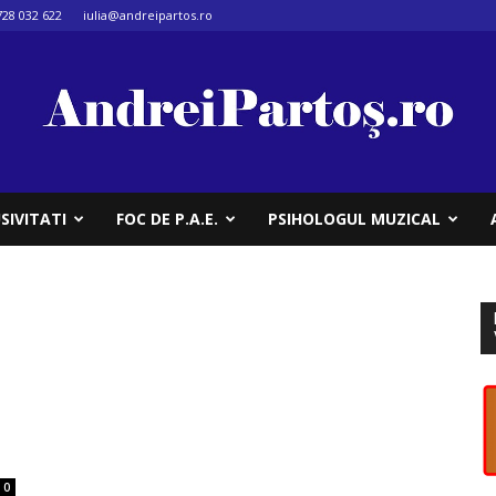
728 032 622
iulia@andreipartos.ro
SIVITATI
FOC DE P.A.E.
PSIHOLOGUL MUZICAL
0