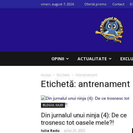
vineri, august 7, 2026
Ofertă promo
Contact
0
Psihologul
muzical
OPINII
ACTUALITATE
EXCLU
Acasă
Etichete
Antrenament
Etichetă: antrenament
BLOGUL IULIEI
Din jurnalul unui ninja (4): De ce
trosnesc tot oasele mele?!
Iulia Radu
-
iunie 23, 2022