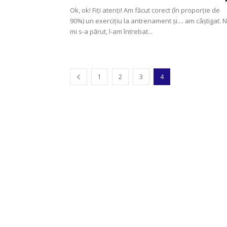
Ok, ok! Fiți atenți! Am făcut corect (în proporție de
90%) un exercițiu la antrenament și.... am câștigat. 
mi s-a părut, l-am întrebat...
1
2
3
4