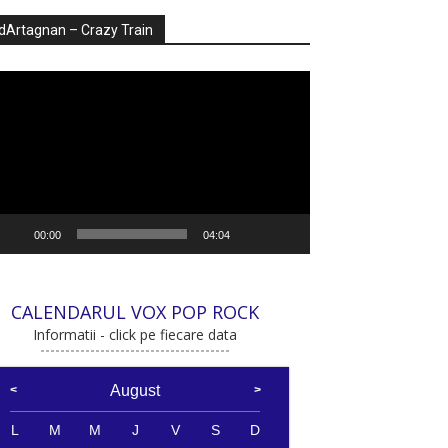
dArtagnan – Crazy Train
ayer
deo
00:00
04:04
CALENDARUL VOX POP ROCK
Informatii - click pe fiecare data
August
L
M
M
J
V
S
D