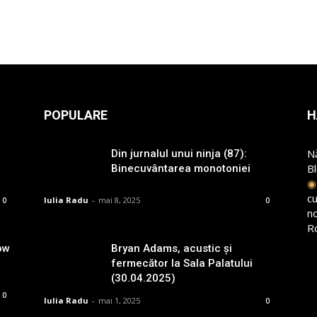
POPULARE
H
N
Din jurnalul unui ninja (87):
B
Binecuvântarea monotoniei
cu
Iulia Radu
-
mai 8, 2025
0
0
n
R
ow
Bryan Adams, acustic și
fermecător la Sala Palatului
(30.04.2025)
0
Iulia Radu
-
mai 1, 2025
0