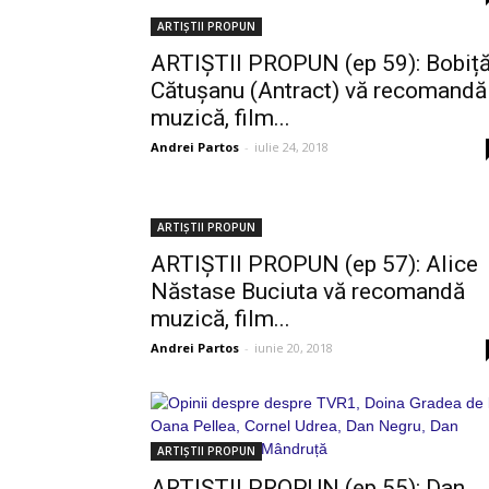
ARTIȘTII PROPUN
ARTIȘTII PROPUN (ep 59): Bobiț
Cătușanu (Antract) vă recomandă
muzică, film...
Andrei Partos
-
iulie 24, 2018
ARTIȘTII PROPUN
ARTIȘTII PROPUN (ep 57): Alice
Năstase Buciuta vă recomandă
muzică, film...
Andrei Partos
-
iunie 20, 2018
ARTIȘTII PROPUN
ARTIȘTII PROPUN (ep 55): Dan