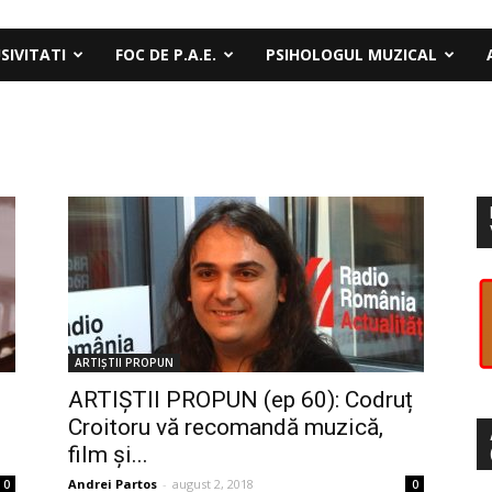
SIVITATI
FOC DE P.A.E.
PSIHOLOGUL MUZICAL
ARTIȘTII PROPUN
ARTIȘTII PROPUN (ep 60): Codruț
Croitoru vă recomandă muzică,
film și...
Andrei Partos
-
august 2, 2018
0
0