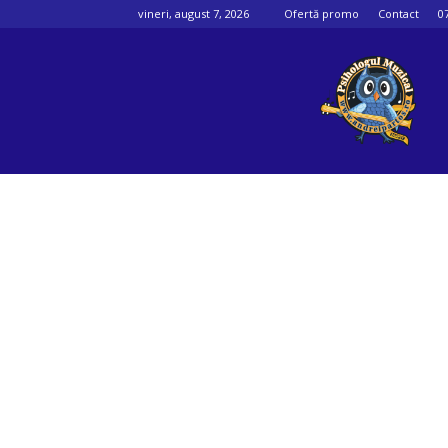
vineri, august 7, 2026
Ofertă promo
Contact
0
Psihologul
muzical