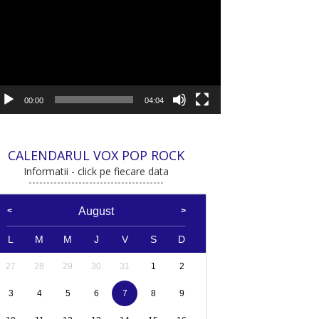
deo
00:00
04:04
CALENDARUL VOX POP ROCK
Informatii - click pe fiecare data
August
L
M
M
J
V
S
D
27
28
29
30
31
1
2
3
4
5
6
7
8
9