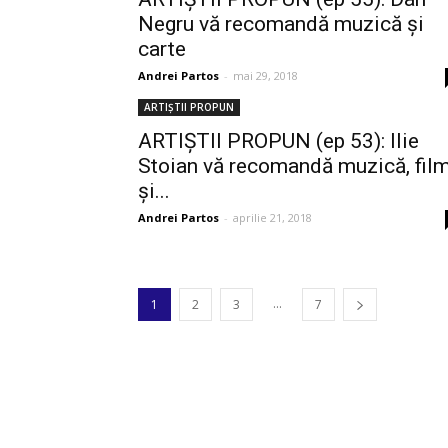
Negru vă recomandă muzică și
carte
Andrei Partos
-
mai 29, 2018
ARTIȘTII PROPUN
ARTIȘTII PROPUN (ep 53): Ilie
Stoian vă recomandă muzică, fil
și...
Andrei Partos
-
aprilie 21, 2018
...
1
2
3
7