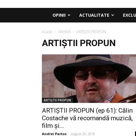
OPINII
ACTUALITATE
EXCLU
Acasă
ARHIVA
ARTIȘTII PROPUN
ARTIȘTII PROPUN
ARTIȘTII PROPUN
ARTIȘTII PROPUN (ep 61): Călin
Costache vă recomandă muzică,
film și...
Andrei Partos
-
august 20, 2018