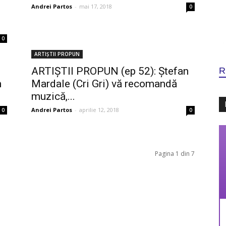
Andrei Partos
-
mai 17, 2018
0
0
ARTIȘTII PROPUN
ARTIȘTII PROPUN (ep 52): Ștefan
R
m
Mardale (Cri Gri) vă recomandă
muzică,...
Andrei Partos
-
aprilie 12, 2018
0
0
Pagina 1 din 7