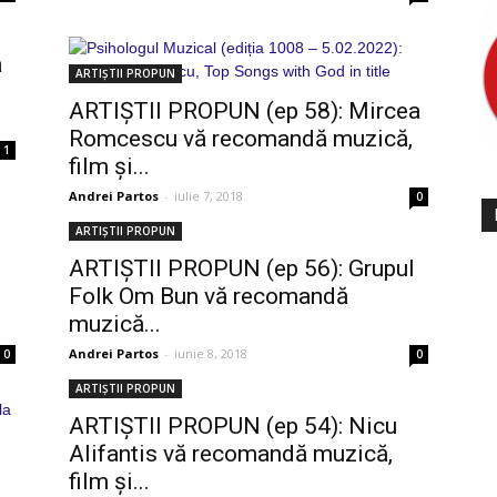
ă
ARTIȘTII PROPUN
ARTIȘTII PROPUN (ep 58): Mircea
Romcescu vă recomandă muzică,
1
film și...
Andrei Partos
-
iulie 7, 2018
0
ARTIȘTII PROPUN
ARTIȘTII PROPUN (ep 56): Grupul
Folk Om Bun vă recomandă
muzică...
Andrei Partos
-
iunie 8, 2018
0
0
ARTIȘTII PROPUN
ARTIȘTII PROPUN (ep 54): Nicu
Alifantis vă recomandă muzică,
film și...