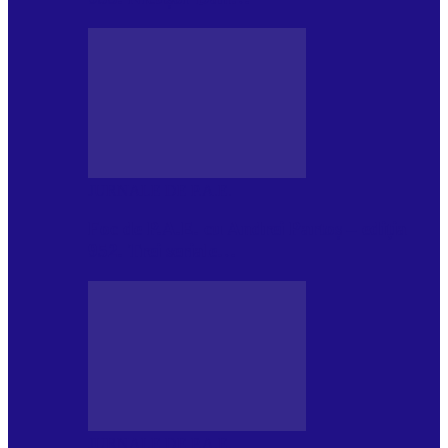
JURNALE DE P.A.E.
Foc de P.A.E. cu Andrei Partoș – ediția
952. Trei seriale…
JURNALE DE P.A.E.