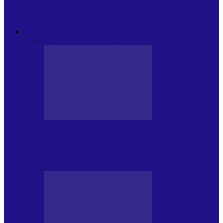
Modulul FNT Educațional, ediția a 5-a.
Spațiu esențial de expunere a…
EXCLUSIVITATI
Toate
CRONICI DE CONCERT
INTERVIURI
CRONICI DE CONCERT
Alexandru Andries în clubul Quantic
(2.06.2026)