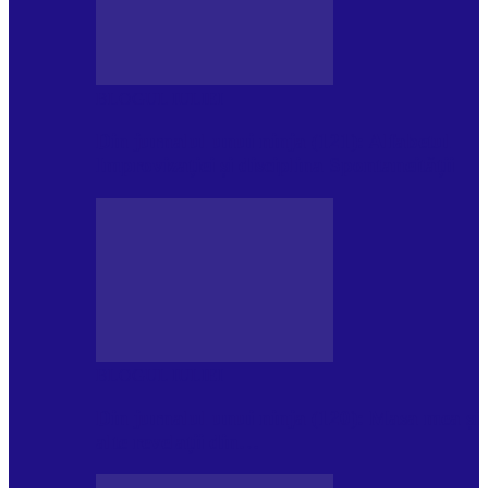
BLOGUL IULIEI
Din jurnalul unui ninja (121): Alfabetul
Improvizației și disciplina Spontaneității
BLOGUL IULIEI
Din jurnalul unui ninja (120): Masa mea și
alte revelații din…