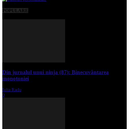
POPULARE
Din jurnalul unui ninja (87): Binecuvântarea
monotoniei
Iulia Radu
-
mai 8, 2025
0