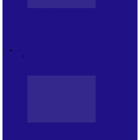
JURNAL DE EDIȚII
Psihologul Muzical (ediția 1238 –
11.07.2026): Dana Cristescu, Daniel Iancu
(telefonic),…
ANDREI PARTOS
Toate
BIOGRAFIE
CETATEAN DE
COSTINESTI
PRESA CU SI DESPRE A.P.
ARHIVA
VPR/P.R&S/SAPTAMANA
EMISIUNI RADIO DIN
TRECUT
PRESA CU SI DESPRE A.P.
Arhiva revistei Vox Pop Rock (17)