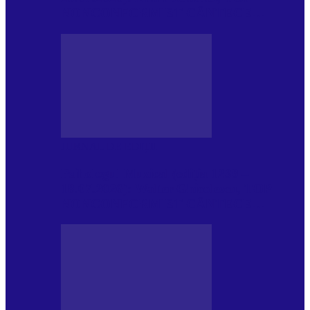
NONCONFORMIST CÂNTECE…
JURNAL DE EDIȚII
Psihologul Muzical (ediția 1239 –
18.07.2026): Walter Ghicolescu, TOP
NONCONFORMIST CÂNTECE…