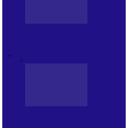
CRONICI DE CONCERT
Festivalul Internațional „George
Grigoriu” la Brăila (22 – 24.05.2026)
FOC DE P.A.E.
Toate
JURNALE DE P.A.E.
INVITATI LA VLOG
JURNALE DE P.A.E.
Foc de P.A.E. cu Andrei Partoș – ediția
953. Nicușor Dan…