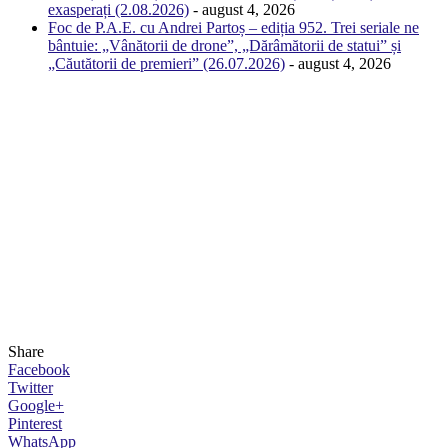
exasperați (2.08.2026)
- august 4, 2026
Foc de P.A.E. cu Andrei Partoș – ediția 952. Trei seriale ne
bântuie: „Vânătorii de drone”, „Dărâmătorii de statui” și
„Căutătorii de premieri” (26.07.2026)
- august 4, 2026
Share
Facebook
Twitter
Google+
Pinterest
WhatsApp