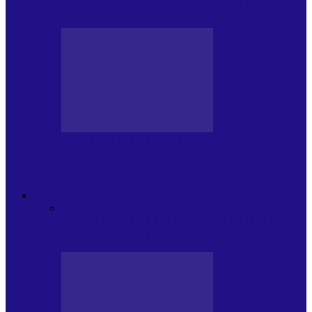
Arhiva revistei Vox Pop Rock (15)
PRESA CU SI DESPRE A.P.
Arhiva revistei Vox Pop Rock (14)
ARHIVA
Toate
ARTIȘTII PROPUN
AGENDA
CULTURALA
CALENDAR VOX POP ROCK
DE
PĂSTRAT
DARA ZICE…
RECOMANDARILE
MELE