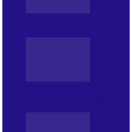
CRONICI DE CONCERT
Tania Turtureanu la Sala Palatului
CRONICI DE CONCERT
Între „Infinite Dreams” și Eddie: Iron
Maiden pe Arena Națională (28.05.2026)