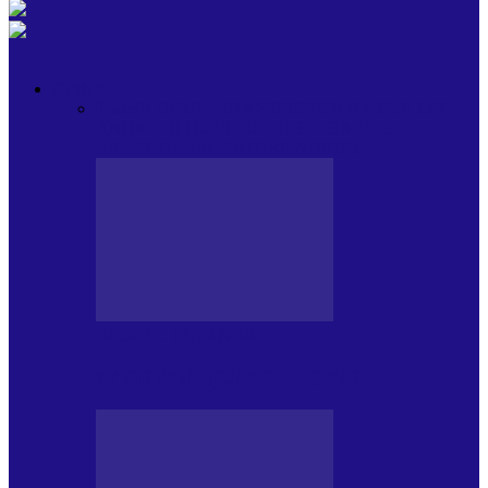
OPINII
Toate
BLOGUL LUI ANDREI
HOLBARILE LUI
ANDREI
BLOGUL IULIEI
HOLBARILE
IULIEI
COLABORATORII NOȘTRI
BLOGUL LUI ANDREI
77 DE MULȚUMIRI – DIN 2.08.