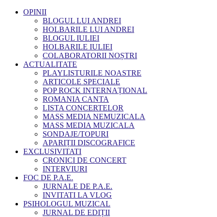
OPINII
BLOGUL LUI ANDREI
HOLBARILE LUI ANDREI
BLOGUL IULIEI
HOLBARILE IULIEI
COLABORATORII NOȘTRI
ACTUALITATE
PLAYLISTURILE NOASTRE
ARTICOLE SPECIALE
POP ROCK INTERNAȚIONAL
ROMANIA CANTA
LISTA CONCERTELOR
MASS MEDIA NEMUZICALA
MASS MEDIA MUZICALA
SONDAJE/TOPURI
APARIȚII DISCOGRAFICE
EXCLUSIVITATI
CRONICI DE CONCERT
INTERVIURI
FOC DE P.A.E.
JURNALE DE P.A.E.
INVITATI LA VLOG
PSIHOLOGUL MUZICAL
JURNAL DE EDIȚII