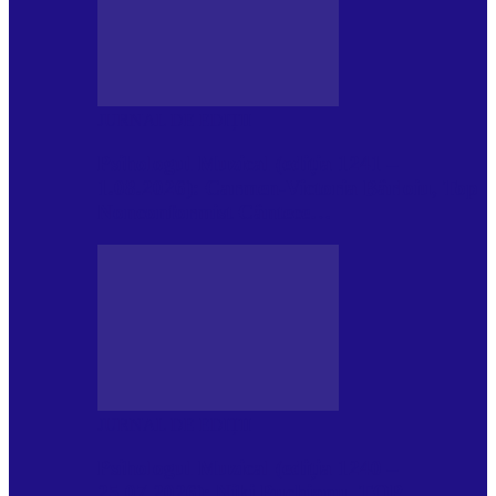
JURNAL DE EDIȚII
Psihologul Muzical (ediția 1241 –
1.08.2026): Carmen-Victoria Bârloiu, Top
Nonconformist Cântece…
JURNAL DE EDIȚII
Psihologul Muzical (ediția 1240 –
25.07.2026): Niki Puchianu, TOP