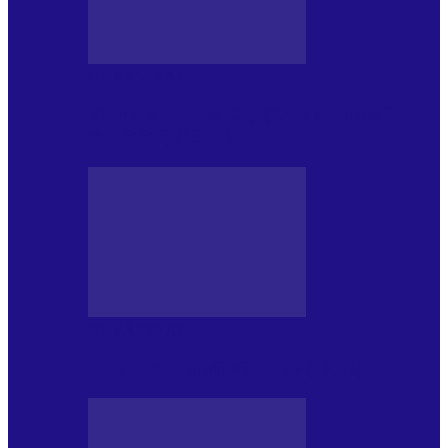
DE PĂSTRAT
World Kindness Day (Ziua Mondială a
Bunătății) (13.11)
DE PĂSTRAT
Ziua Îndeplinirii Visurilor (13.01)