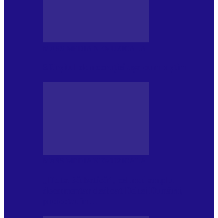
MASS MEDIA NEMUZICALA
Sfârșitul democrației așa cum o știm
MASS MEDIA NEMUZICALA
„Delta Sălbatică”, cel mai amplu
documentar dedicat Deltei Dunării,
proiectat în…