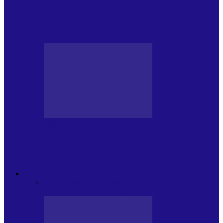
Foc de P.A.E. cu Andrei Partoș – ediția
951. Campionatul Mondial…
JURNALE DE P.A.E.
Foc de P.A.E. cu Andrei Partoș – ediția
950. V-a afectat…
PSIHOLOGUL MUZICAL
Toate
JURNAL DE EDIȚII
EDITII DE
COLECTIE
ARHIVA EMISIUNII