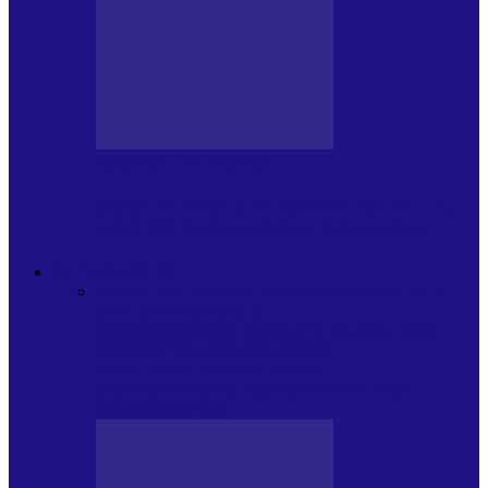
BLOGUL LUI ANDREI
JURNAL HOLBAT DIN 22 IULIE – N.
DAN SĂ DESEMNEZE PREMIER!…
ACTUALITATE
Toate
PLAYLISTURILE NOASTRE
ARTICOLE
SPECIALE
POP ROCK
INTERNAȚIONAL
ROMANIA CANTA
LISTA
CONCERTELOR
MASS MEDIA
NEMUZICALA
MASS MEDIA
MUZICALA
SONDAJE/TOPURI
APARIȚII
DISCOGRAFICE