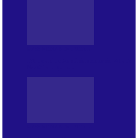
MASS MEDIA NEMUZICALA
170 de ani de România modernă. What’s
Next? la ediția a…
MASS MEDIA NEMUZICALA