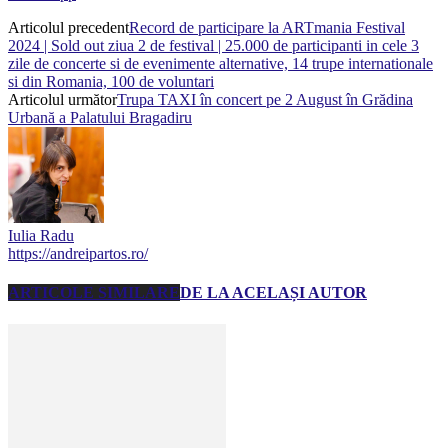
Articolul precedent
Record de participare la ARTmania Festival
2024 | Sold out ziua 2 de festival | 25.000 de participanti in cele 3
zile de concerte si de evenimente alternative, 14 trupe internationale
si din Romania, 100 de voluntari
Articolul următor
Trupa TAXI în concert pe 2 August în Grădina
Urbană a Palatului Bragadiru
Iulia Radu
https://andreipartos.ro/
ARTICOLE SIMILARE
DE LA ACELAȘI AUTOR