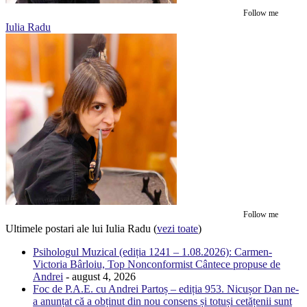
Follow me
Iulia Radu
Follow me
Ultimele postari ale lui Iulia Radu
(
vezi toate
)
Psihologul Muzical (ediția 1241 – 1.08.2026): Carmen-
Victoria Bârloiu, Top Nonconformist Cântece propuse de
Andrei
- august 4, 2026
Foc de P.A.E. cu Andrei Partoș – ediția 953. Nicușor Dan ne-
a anunțat că a obținut din nou consens și totuși cetățenii sunt