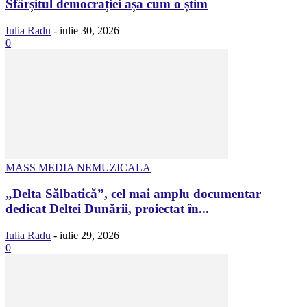
Sfârșitul democrației așa cum o știm
Iulia Radu
-
iulie 30, 2026
0
MASS MEDIA NEMUZICALA
„Delta Sălbatică”, cel mai amplu documentar
dedicat Deltei Dunării, proiectat în...
Iulia Radu
-
iulie 29, 2026
0