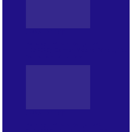
JURNAL DE EDIȚII
Psihologul Muzical (ediția 1241 –
1.08.2026): Carmen-Victoria Bârloiu, Top
Nonconformist Cântece…
JURNAL DE EDIȚII
Psihologul Muzical (ediția 1240 –
25.07.2026): Niki Puchianu, TOP