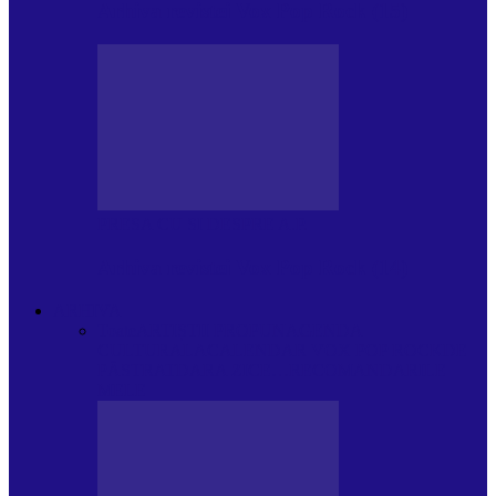
Arhiva revistei Vox Pop Rock (15)
PRESA CU SI DESPRE A.P.
Arhiva revistei Vox Pop Rock (14)
ARHIVA
Toate
ARTIȘTII PROPUN
AGENDA
CULTURALA
CALENDAR VOX POP ROCK
DE
PĂSTRAT
DARA ZICE…
RECOMANDARILE
MELE