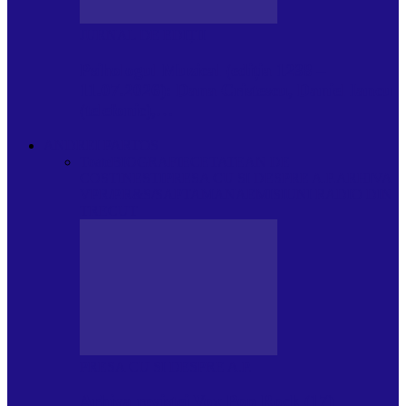
JURNAL DE EDIȚII
Psihologul Muzical (ediția 1238 –
11.07.2026): Dana Cristescu, Daniel Iancu
(telefonic),…
ANDREI PARTOS
Toate
BIOGRAFIE
CETATEAN DE
COSTINESTI
PRESA CU SI DESPRE A.P.
ARHIVA
VPR/P.R&S/SAPTAMANA
EMISIUNI RADIO DIN
TRECUT
PRESA CU SI DESPRE A.P.
Arhiva revistei Vox Pop Rock (17)