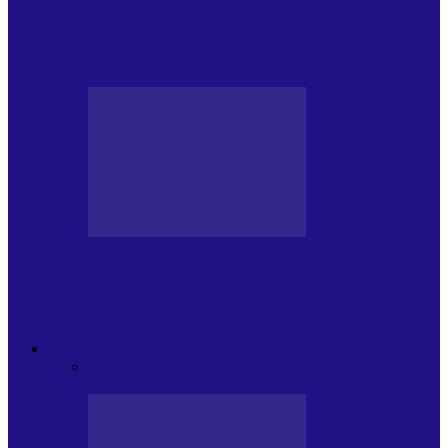
Foc de P.A.E. cu Andrei Partoș – ediția
951. Campionatul Mondial…
JURNALE DE P.A.E.
Foc de P.A.E. cu Andrei Partoș – ediția
950. V-a afectat…
PSIHOLOGUL MUZICAL
Toate
JURNAL DE EDIȚII
EDITII DE
COLECTIE
ARHIVA EMISIUNII