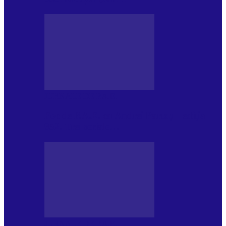
JURNALE DE P.A.E.
Foc de P.A.E. cu Andrei Partoș – ediția
952. Trei seriale…
JURNALE DE P.A.E.