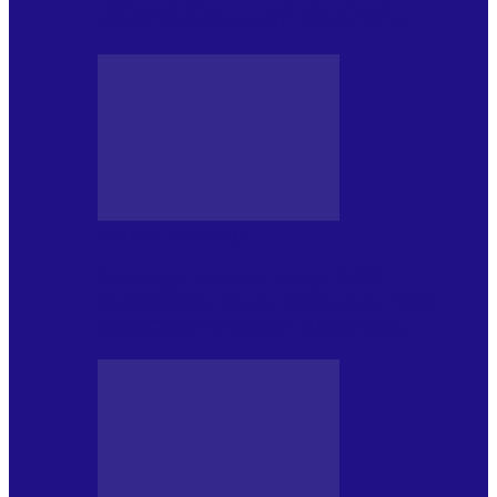
NONCONFORMIST CÂNTECE…
JURNAL DE EDIȚII
Psihologul Muzical (ediția 1239 –
18.07.2026): Walter Ghicolescu, TOP
NONCONFORMIST CÂNTECE…