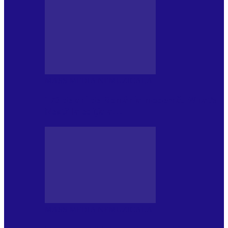
MASS MEDIA NEMUZICALA
170 de ani de România modernă. What’s
Next? la ediția a…
MASS MEDIA NEMUZICALA