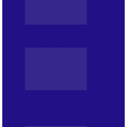
MASS MEDIA NEMUZICALA
Sfârșitul democrației așa cum o știm
MASS MEDIA NEMUZICALA
„Delta Sălbatică”, cel mai amplu
documentar dedicat Deltei Dunării,
proiectat în…