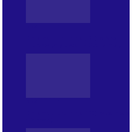
BLOGUL IULIEI
Din jurnalul unui ninja (121): Alfabetul
Improvizației și disciplina Spontaneității
BLOGUL IULIEI
Din jurnalul unui ninja (120): Masa mea și
alte revelații din…