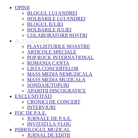
OPINII
BLOGUL LUI ANDREI
HOLBARILE LUI ANDREI
BLOGUL IULIEI
HOLBARILE IULIEI
COLABORATORII NOȘTRI
ACTUALITATE
PLAYLISTURILE NOASTRE
ARTICOLE SPECIALE
POP ROCK INTERNAȚIONAL
ROMANIA CANTA
LISTA CONCERTELOR
MASS MEDIA NEMUZICALA
MASS MEDIA MUZICALA
SONDAJE/TOPURI
APARIȚII DISCOGRAFICE
EXCLUSIVITATI
CRONICI DE CONCERT
INTERVIURI
FOC DE P.A.E.
JURNALE DE P.A.E.
INVITATI LA VLOG
PSIHOLOGUL MUZICAL
JURNAL DE EDIȚII