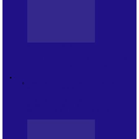
BLOGUL LUI ANDREI
JURNAL HOLBAT DIN 22 IULIE – N.
DAN SĂ DESEMNEZE PREMIER!…
ACTUALITATE
Toate
PLAYLISTURILE NOASTRE
ARTICOLE
SPECIALE
POP ROCK
INTERNAȚIONAL
ROMANIA CANTA
LISTA
CONCERTELOR
MASS MEDIA
NEMUZICALA
MASS MEDIA
MUZICALA
SONDAJE/TOPURI
APARIȚII
DISCOGRAFICE