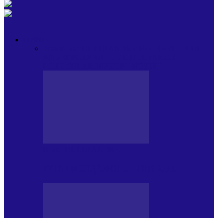
OPINII
Toate
BLOGUL LUI ANDREI
HOLBARILE LUI
ANDREI
BLOGUL IULIEI
HOLBARILE
IULIEI
COLABORATORII NOȘTRI
BLOGUL LUI ANDREI
77 DE MULȚUMIRI – DIN 2.08.