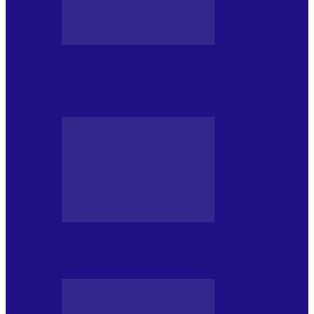
DE PĂSTRAT
World Kindness Day (Ziua Mondială a
Bunătății) (13.11)
DE PĂSTRAT
Ziua Îndeplinirii Visurilor (13.01)