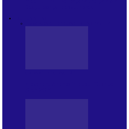
Modulul FNT Educațional, ediția a 5-a.
Spațiu esențial de expunere a…
EXCLUSIVITATI
Toate
CRONICI DE CONCERT
INTERVIURI
CRONICI DE CONCERT
Alexandru Andries în clubul Quantic
(2.06.2026)