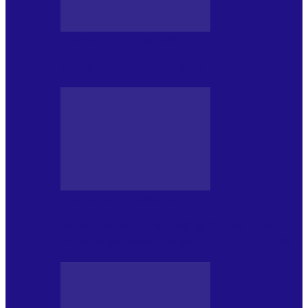
CRONICI DE CONCERT
Tania Turtureanu la Sala Palatului
CRONICI DE CONCERT
Între „Infinite Dreams” și Eddie: Iron
Maiden pe Arena Națională (28.05.2026)