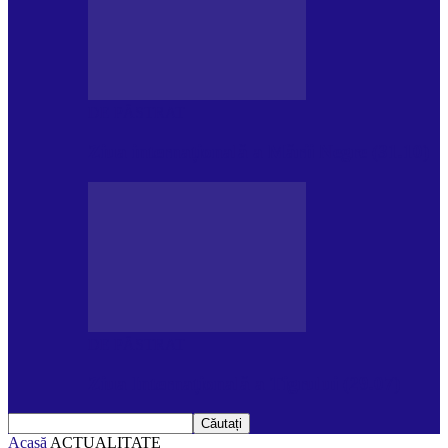
DE PĂSTRAT
Ziua internațională a Mării Negre (31.10)
DE PĂSTRAT
Ziua Internațională a Tigrului (29.07)
Acasă
ACTUALITATE