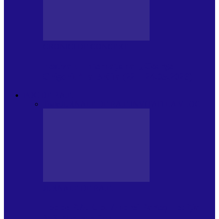
CRONICI DE CONCERT
Festivalul Internațional „George
Grigoriu” la Brăila (22 – 24.05.2026)
FOC DE P.A.E.
Toate
JURNALE DE P.A.E.
INVITATI LA VLOG
JURNALE DE P.A.E.
Foc de P.A.E. cu Andrei Partoș – ediția
953. Nicușor Dan…