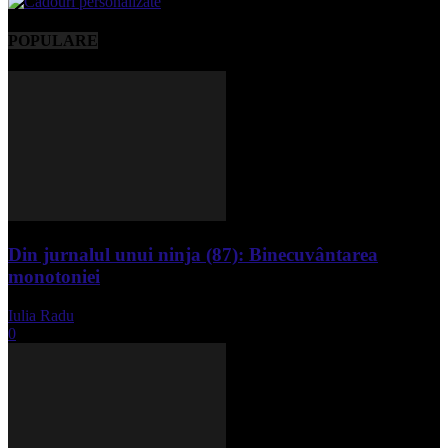
POPULARE
Din jurnalul unui ninja (87): Binecuvântarea
monotoniei
Iulia Radu
-
mai 8, 2025
0