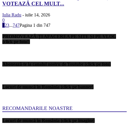
VOTEAZĂ CEL MULT...
Iulia Radu
-
iulie 14, 2026
0
1
2
3
...
747
Pagina 1 din 747
PROMOVEAZĂ-ȚI AFACEREA PE SITE ȘI PE VLOG
(click pe foto!)
Abonează-te la canalul nostru de Youtube (click pe foto)
Locuri de muncă în România (click pe banner)
RECOMANDARILE NOASTRE
Locuri de muncă în România (click pe imagine)