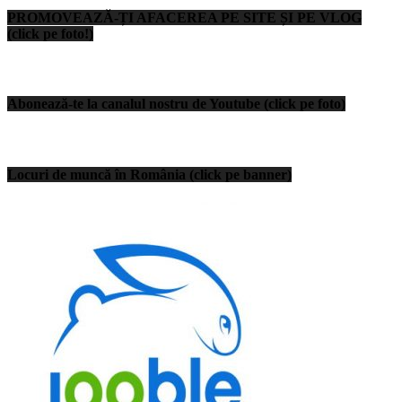
PROMOVEAZĂ-ȚI AFACEREA PE SITE ȘI PE VLOG
(click pe foto!)
Abonează-te la canalul nostru de Youtube (click pe foto)
Locuri de muncă în România (click pe banner)