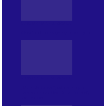
MASS MEDIA NEMUZICALA
Sfârșitul democrației așa cum o știm
MASS MEDIA NEMUZICALA
„Delta Sălbatică”, cel mai amplu
documentar dedicat Deltei Dunării,
proiectat în…