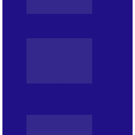
CRONICI DE CONCERT
Tania Turtureanu la Sala Palatului
CRONICI DE CONCERT
Între „Infinite Dreams” și Eddie: Iron
Maiden pe Arena Națională (28.05.2026)