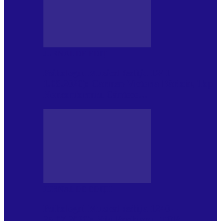
JURNAL DE EDIȚII
Psihologul Muzical (ediția 1241 –
1.08.2026): Carmen-Victoria Bârloiu, Top
Nonconformist Cântece…
JURNAL DE EDIȚII
Psihologul Muzical (ediția 1240 –
25.07.2026): Niki Puchianu, TOP