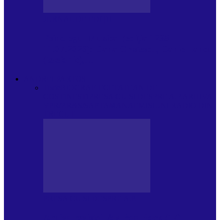
JURNAL DE EDIȚII
Psihologul Muzical (ediția 1238 –
11.07.2026): Dana Cristescu, Daniel Iancu
(telefonic),…
ANDREI PARTOS
Toate
BIOGRAFIE
CETATEAN DE
COSTINESTI
PRESA CU SI DESPRE A.P.
ARHIVA
VPR/P.R&S/SAPTAMANA
EMISIUNI RADIO DIN
TRECUT
PRESA CU SI DESPRE A.P.
Arhiva revistei Vox Pop Rock (17)