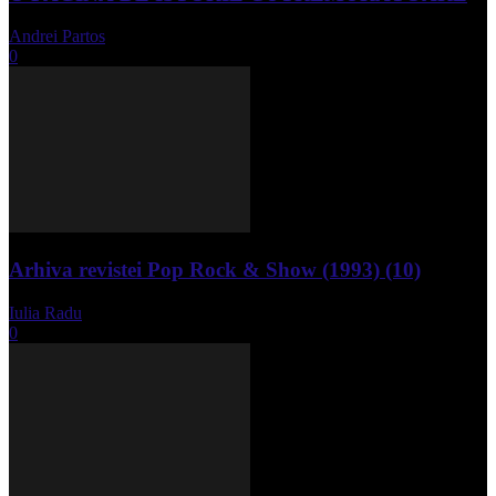
Andrei Partos
-
iunie 15, 2023
0
Arhiva revistei Pop Rock & Show (1993) (10)
Iulia Radu
-
aprilie 10, 2024
0