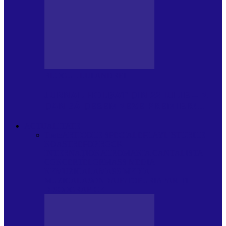
BLOGUL LUI ANDREI
JURNAL HOLBAT DIN 22 IULIE – N.
DAN SĂ DESEMNEZE PREMIER!…
ACTUALITATE
Toate
ARTICOLE SPECIALE
PLAYLISTURILE
NOASTRE
POP ROCK
INTERNAȚIONAL
ROMANIA CANTA
LISTA
CONCERTELOR
MASS MEDIA
NEMUZICALA
MASS MEDIA
MUZICALA
SONDAJE/TOPURI
APARIȚII
DISCOGRAFICE