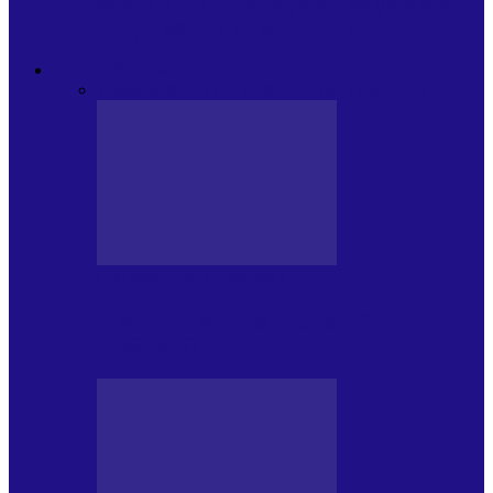
Modulul FNT Educațional, ediția a 5-a.
Spațiu esențial de expunere a…
EXCLUSIVITATI
Toate
CRONICI DE CONCERT
INTERVIURI
CRONICI DE CONCERT
Alexandru Andries în clubul Quantic
(2.06.2026)