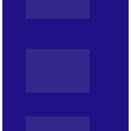
DE PĂSTRAT
World Kindness Day (Ziua Mondială a
Bunătății) (13.11)
DE PĂSTRAT
Ziua Îndeplinirii Visurilor (13.01)