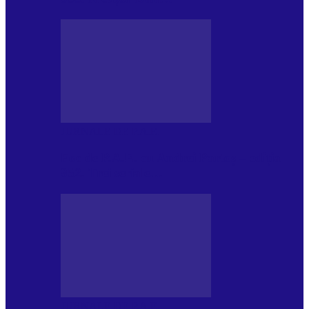
JURNALE DE P.A.E.
Foc de P.A.E. cu Andrei Partoș – ediția
952. Trei seriale…
JURNALE DE P.A.E.