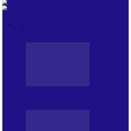
OPINII
Toate
BLOGUL LUI ANDREI
HOLBARILE LUI
ANDREI
BLOGUL IULIEI
HOLBARILE
IULIEI
COLABORATORII NOȘTRI
BLOGUL LUI ANDREI
77 DE MULȚUMIRI – DIN 2.08.