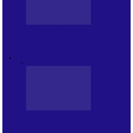
CRONICI DE CONCERT
Festivalul Internațional „George
Grigoriu” la Brăila (22 – 24.05.2026)
FOC DE P.A.E.
Toate
JURNALE DE P.A.E.
INVITATI LA VLOG
JURNALE DE P.A.E.
Foc de P.A.E. cu Andrei Partoș – ediția
953. Nicușor Dan…