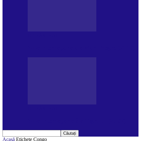
DE PĂSTRAT
Ziua internațională a Mării Negre (31.10)
DE PĂSTRAT
Ziua Internațională a Tigrului (29.07)
Acasă
Etichete
Congo