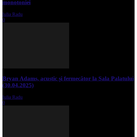
monotoniei
Iulia Radu
-
mai 8, 2025
0
Bryan Adams, acustic și fermecător la Sala Palatului
(30.04.2025)
Iulia Radu
-
mai 1, 2025
0