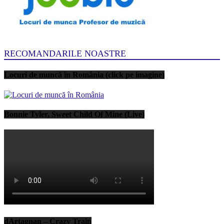
RECOMANDARILE NOASTRE
Locuri de muncă în România (click pe imagine)
Bonnie Tyler, Sweet Child Of Mine (Live)
dArtagnan – Crazy Train