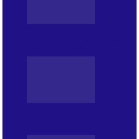
BLOGUL IULIEI
Din jurnalul unui ninja (121): Alfabetul
Improvizației și disciplina Spontaneității
BLOGUL IULIEI
Din jurnalul unui ninja (120): Masa mea și
alte revelații din…