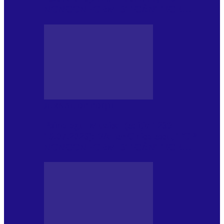
NONCONFORMIST CÂNTECE…
JURNAL DE EDIȚII
Psihologul Muzical (ediția 1239 –
18.07.2026): Walter Ghicolescu, TOP
NONCONFORMIST CÂNTECE…