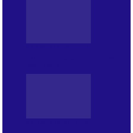
MASS MEDIA NEMUZICALA
170 de ani de România modernă. What’s
Next? la ediția a…
MASS MEDIA NEMUZICALA