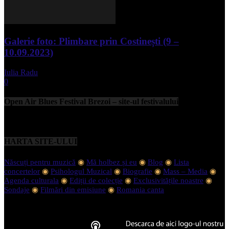
Galerie foto: Plimbare prin Costinești (9 –
10.09.2023)
Iulia Radu
-
septembrie 11, 2023
0
Open Air Blues Festival Brezoi – site-ul festivalului
HARTA SITE-ULUI
Născuți pentru muzică
◉
Mă holbez și eu
◉
Blog
◉
Lista
concertelor
◉
Psihologul Muzical
◉
Biografie
◉
Mass – Media
◉
Agenda culturala
◉
Ediții de colecție
◉
Exclusivitățile noastre
◉
Sondaje
◉
Filmări din emisiune
◉
Romania canta