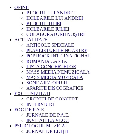
OPINII
BLOGUL LUI ANDREI
HOLBARILE LUI ANDREI
BLOGUL IULIEI
HOLBARILE IULIEI
COLABORATORII NOȘTRI
ACTUALITATE
ARTICOLE SPECIALE
PLAYLISTURILE NOASTRE
POP ROCK INTERNAȚIONAL
ROMANIA CANTA
LISTA CONCERTELOR
MASS MEDIA NEMUZICALA
MASS MEDIA MUZICALA
SONDAJE/TOPURI
APARIȚII DISCOGRAFICE
EXCLUSIVITATI
CRONICI DE CONCERT
INTERVIURI
FOC DE P.A.E.
JURNALE DE P.A.E.
INVITATI LA VLOG
PSIHOLOGUL MUZICAL
JURNAL DE EDIȚII