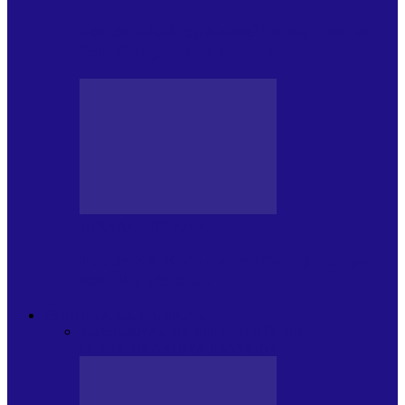
Foc de P.A.E. cu Andrei Partoș – ediția
951. Campionatul Mondial…
JURNALE DE P.A.E.
Foc de P.A.E. cu Andrei Partoș – ediția
950. V-a afectat…
PSIHOLOGUL MUZICAL
Toate
JURNAL DE EDIȚII
EDITII DE
COLECTIE
ARHIVA EMISIUNII