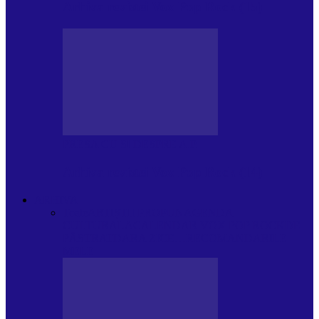
Arhiva revistei Vox Pop Rock (15)
PRESA CU SI DESPRE A.P.
Arhiva revistei Vox Pop Rock (14)
ARHIVA
Toate
ARTIȘTII PROPUN
AGENDA
CULTURALA
CALENDAR VOX POP ROCK
DE
PĂSTRAT
DARA ZICE…
RECOMANDARILE
MELE