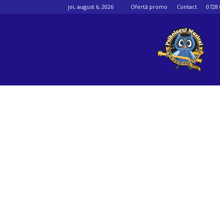
joi, august 6, 2026
Ofertă promo
Contact
0728 
Psihologul
muzical