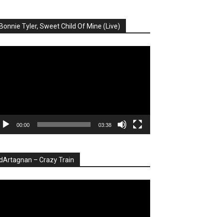
Bonnie Tyler, Sweet Child Of Mine (Live)
ayer
deo
00:00
03:38
dArtagnan – Crazy Train
ayer
deo