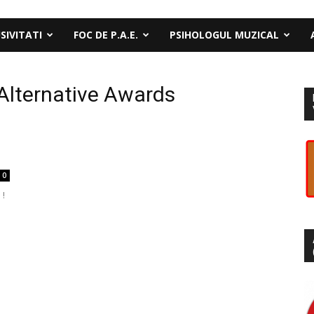
SIVITATI
FOC DE P.A.E.
PSIHOLOGUL MUZICAL
lternative Awards
0
 !