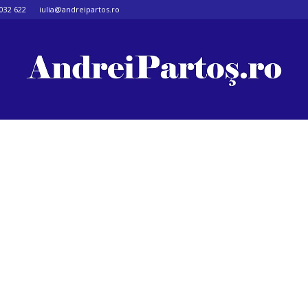
032 622
iulia@andreipartos.ro