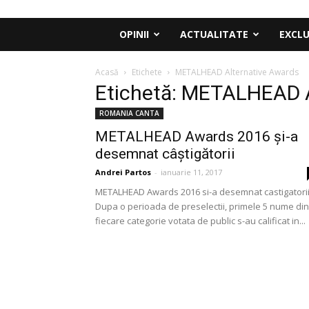
OPINII
ACTUALITATE
EXCLU
Acasă
Etichete
METALHEAD Alternative Awards
Etichetă: METALHEAD A
ROMANIA CANTA
METALHEAD Awards 2016 și-a
desemnat câștigătorii
Andrei Partos
-
ianuarie 11, 2017
METALHEAD Awards 2016 si-a desemnat castigatorii
Dupa o perioada de preselectii, primele 5 nume din
fiecare categorie votata de public s-au calificat in...