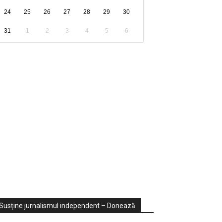
24
25
26
27
28
29
30
31
1
2
3
4
5
6
ondaje
ideo
Susține jurnalismul independent – Donează