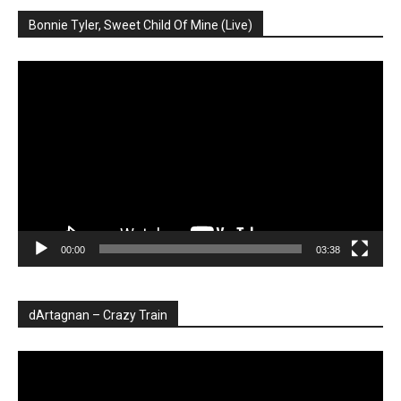
Bonnie Tyler, Sweet Child Of Mine (Live)
Player
video
00:00
03:38
dArtagnan – Crazy Train
Player
video