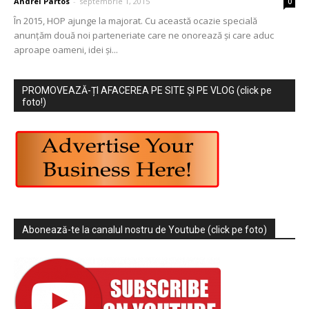
Andrei Partos
-
septembrie 1, 2015
0
În 2015, HOP ajunge la majorat. Cu această ocazie specială
anunţăm două noi parteneriate care ne onorează şi care aduc
aproape oameni, idei şi...
PROMOVEAZĂ-ȚI AFACEREA PE SITE ȘI PE VLOG (click pe
foto!)
Abonează-te la canalul nostru de Youtube (click pe foto)