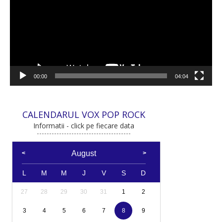
00:00
04:04
CALENDARUL VOX POP ROCK
Informatii - click pe fiecare data
August
L
M
M
J
V
S
D
27
28
29
30
31
1
2
3
4
5
6
7
8
9