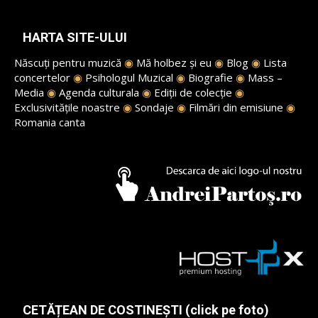
HARTA SITE-ULUI
Născuți pentru muzică
◉
Mă holbez și eu
◉
Blog
◉
Lista
concertelor
◉
Psihologul Muzical
◉
Biografie
◉
Mass –
Media
◉
Agenda culturala
◉
Ediții de colecție
◉
Exclusivitățile noastre
◉
Sondaje
◉
Filmări din emisiune
◉
Romania canta
CETĂȚEAN DE COSTINEȘTI (click pe foto)