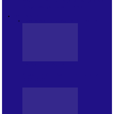
Modulul FNT Educațional, ediția a 5-a.
Spațiu esențial de expunere a…
EXCLUSIVITATI
Toate
CRONICI DE CONCERT
INTERVIURI
CRONICI DE CONCERT
Alexandru Andries în clubul Quantic
(2.06.2026)