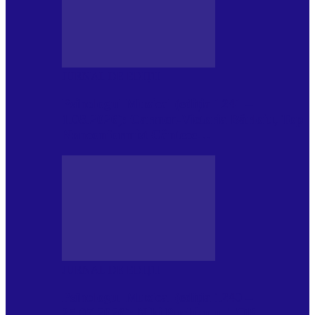
JURNAL DE EDIȚII
Psihologul Muzical (ediția 1241 –
1.08.2026): Carmen-Victoria Bârloiu, Top
Nonconformist Cântece…
JURNAL DE EDIȚII
Psihologul Muzical (ediția 1240 –
25.07.2026): Niki Puchianu, TOP