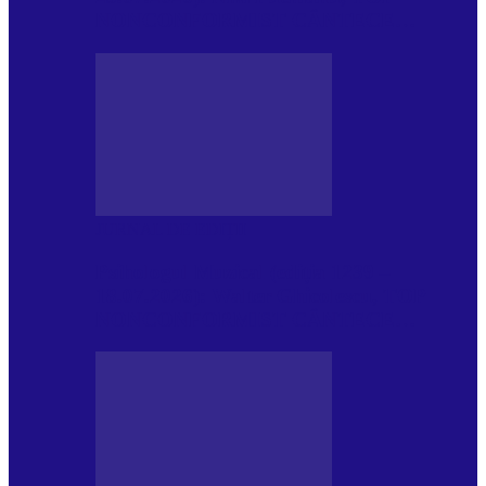
NONCONFORMIST CÂNTECE…
JURNAL DE EDIȚII
Psihologul Muzical (ediția 1239 –
18.07.2026): Walter Ghicolescu, TOP
NONCONFORMIST CÂNTECE…