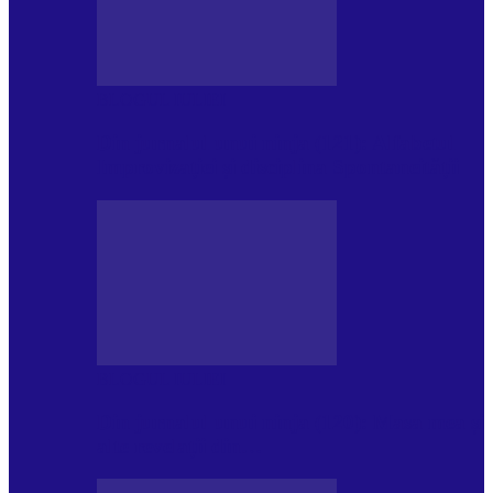
BLOGUL IULIEI
Din jurnalul unui ninja (121): Alfabetul
Improvizației și disciplina Spontaneității
BLOGUL IULIEI
Din jurnalul unui ninja (120): Masa mea și
alte revelații din…