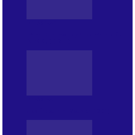
DE PĂSTRAT
World Kindness Day (Ziua Mondială a
Bunătății) (13.11)
DE PĂSTRAT
Ziua Îndeplinirii Visurilor (13.01)