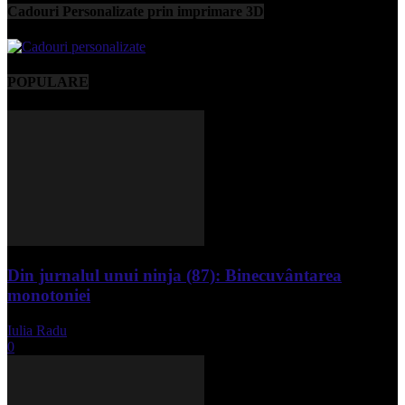
Cadouri Personalizate prin imprimare 3D
POPULARE
Din jurnalul unui ninja (87): Binecuvântarea
monotoniei
Iulia Radu
-
mai 8, 2025
0