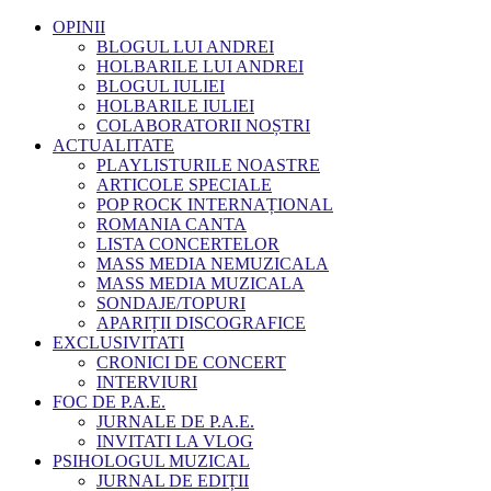
OPINII
BLOGUL LUI ANDREI
HOLBARILE LUI ANDREI
BLOGUL IULIEI
HOLBARILE IULIEI
COLABORATORII NOȘTRI
ACTUALITATE
PLAYLISTURILE NOASTRE
ARTICOLE SPECIALE
POP ROCK INTERNAȚIONAL
ROMANIA CANTA
LISTA CONCERTELOR
MASS MEDIA NEMUZICALA
MASS MEDIA MUZICALA
SONDAJE/TOPURI
APARIȚII DISCOGRAFICE
EXCLUSIVITATI
CRONICI DE CONCERT
INTERVIURI
FOC DE P.A.E.
JURNALE DE P.A.E.
INVITATI LA VLOG
PSIHOLOGUL MUZICAL
JURNAL DE EDIȚII