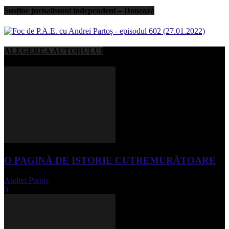
Susține jurnalismul independent – Donează
ALEGEREA AUTORULUI
O PAGINĂ DE ISTORIE CUTREMURĂTOARE
Andrei Partos
-
iunie 15, 2023
0