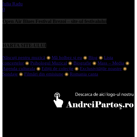
Iulia Radu
-
septembrie 11, 2023
0
Open Air Blues Festival Brezoi – site-ul festivalului
HARTA SITE-ULUI
Născuți pentru muzică
◉
Mă holbez și eu
◉
Blog
◉
Lista
concertelor
◉
Psihologul Muzical
◉
Biografie
◉
Mass – Media
◉
Agenda culturala
◉
Ediții de colecție
◉
Exclusivitățile noastre
◉
Sondaje
◉
Filmări din emisiune
◉
Romania canta