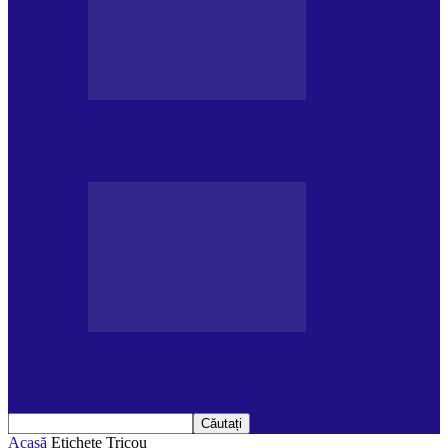
DE PĂSTRAT
Ziua internațională a Mării Negre (31.10)
DE PĂSTRAT
Ziua Internațională a Tigrului (29.07)
Acasă
Etichete
Tricou