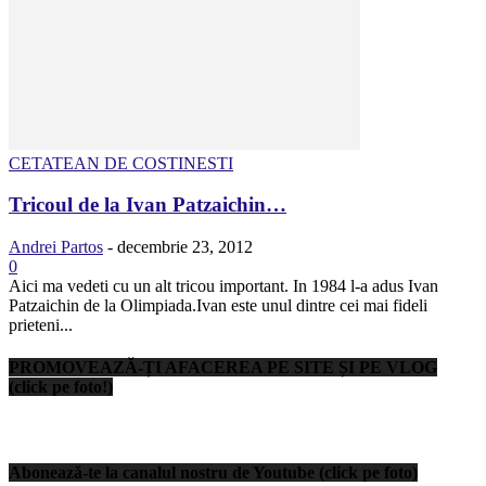
CETATEAN DE COSTINESTI
Tricoul de la Ivan Patzaichin…
Andrei Partos
-
decembrie 23, 2012
0
Aici ma vedeti cu un alt tricou important. In 1984 l-a adus Ivan
Patzaichin de la Olimpiada.Ivan este unul dintre cei mai fideli
prieteni...
PROMOVEAZĂ-ȚI AFACEREA PE SITE ȘI PE VLOG
(click pe foto!)
Abonează-te la canalul nostru de Youtube (click pe foto)