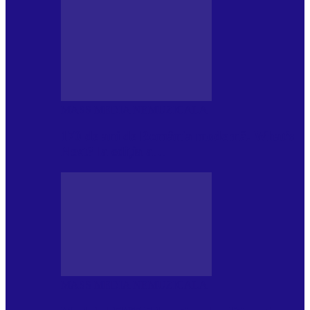
MASS MEDIA NEMUZICALA
170 de ani de România modernă. What’s
Next? la ediția a…
MASS MEDIA NEMUZICALA