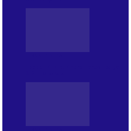
JURNALE DE P.A.E.
Foc de P.A.E. cu Andrei Partoș – ediția
952. Trei seriale…
JURNALE DE P.A.E.