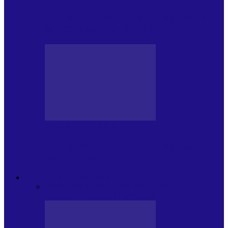
Foc de P.A.E. cu Andrei Partoș – ediția
951. Campionatul Mondial…
JURNALE DE P.A.E.
Foc de P.A.E. cu Andrei Partoș – ediția
950. V-a afectat…
PSIHOLOGUL MUZICAL
Toate
JURNAL DE EDIȚII
EDITII DE
COLECTIE
ARHIVA EMISIUNII