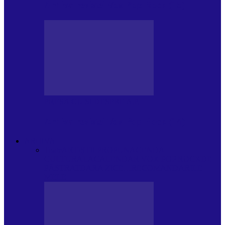
Arhiva revistei Vox Pop Rock (15)
PRESA CU SI DESPRE A.P.
Arhiva revistei Vox Pop Rock (14)
ARHIVA
Toate
ARTIȘTII PROPUN
AGENDA
CULTURALA
CALENDAR VOX POP ROCK
DE
PĂSTRAT
DARA ZICE…
RECOMANDARILE
MELE