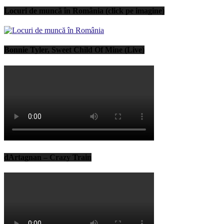
Locuri de muncă în România (click pe imagine)
Bonnie Tyler, Sweet Child Of Mine (Live)
dArtagnan – Crazy Train