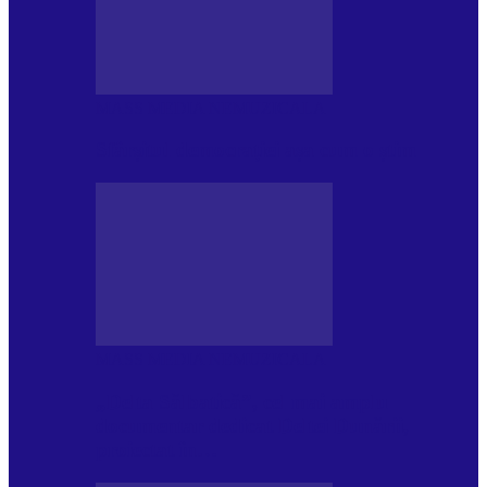
MASS MEDIA NEMUZICALA
Sfârșitul democrației așa cum o știm
MASS MEDIA NEMUZICALA
„Delta Sălbatică”, cel mai amplu
documentar dedicat Deltei Dunării,
proiectat în…