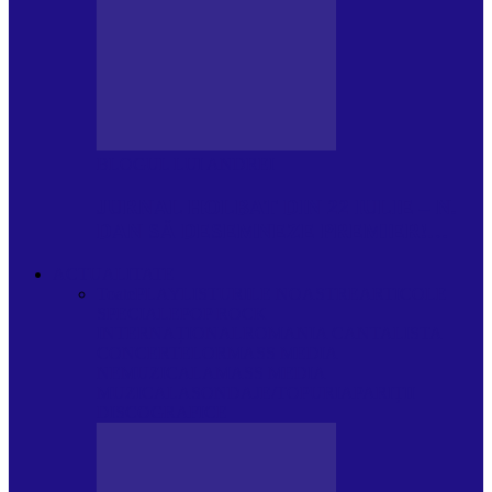
BLOGUL LUI ANDREI
JURNAL HOLBAT DIN 22 IULIE – N.
DAN SĂ DESEMNEZE PREMIER!…
ACTUALITATE
Toate
PLAYLISTURILE NOASTRE
ARTICOLE
SPECIALE
POP ROCK
INTERNAȚIONAL
ROMANIA CANTA
LISTA
CONCERTELOR
MASS MEDIA
NEMUZICALA
MASS MEDIA
MUZICALA
SONDAJE/TOPURI
APARIȚII
DISCOGRAFICE