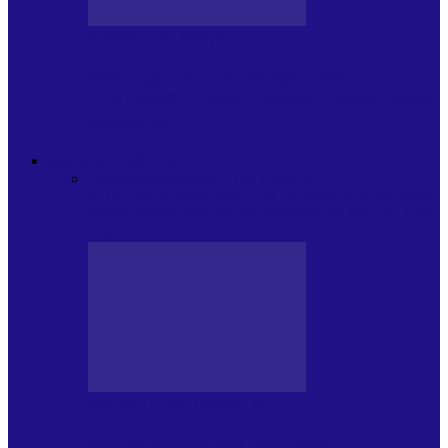
JURNAL DE EDIȚII
Psihologul Muzical (ediția 1238 –
11.07.2026): Dana Cristescu, Daniel Iancu
(telefonic),…
ANDREI PARTOS
Toate
BIOGRAFIE
CETATEAN DE
COSTINESTI
PRESA CU SI DESPRE A.P.
ARHIVA
VPR/P.R&S/SAPTAMANA
EMISIUNI RADIO DIN
TRECUT
PRESA CU SI DESPRE A.P.
Arhiva revistei Vox Pop Rock (17)