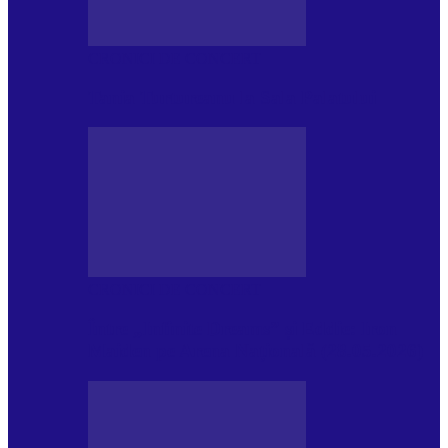
CRONICI DE CONCERT
Tania Turtureanu la Sala Palatului
CRONICI DE CONCERT
Între „Infinite Dreams” și Eddie: Iron
Maiden pe Arena Națională (28.05.2026)