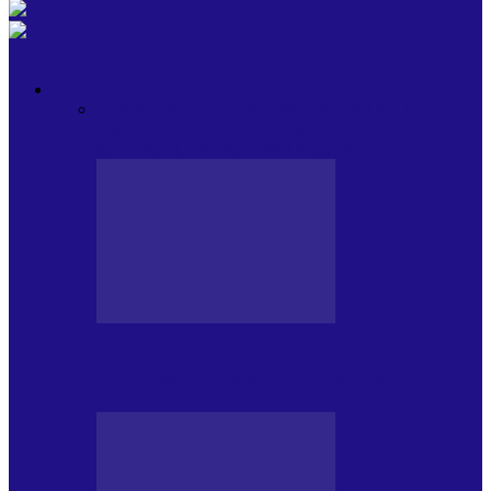
OPINII
Toate
BLOGUL LUI ANDREI
HOLBARILE LUI
ANDREI
BLOGUL IULIEI
HOLBARILE
IULIEI
COLABORATORII NOȘTRI
BLOGUL LUI ANDREI
77 DE MULȚUMIRI – DIN 2.08.