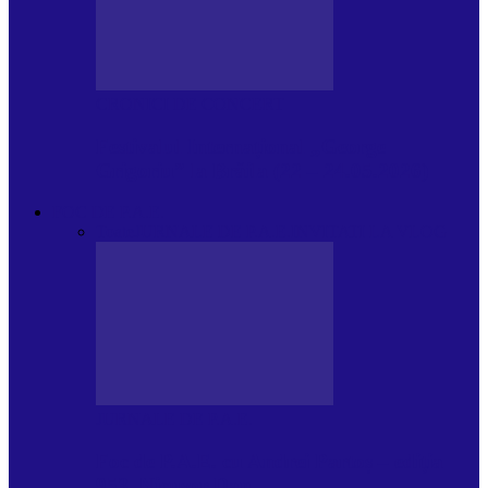
CRONICI DE CONCERT
Festivalul Internațional „George
Grigoriu” la Brăila (22 – 24.05.2026)
FOC DE P.A.E.
Toate
JURNALE DE P.A.E.
INVITATI LA VLOG
JURNALE DE P.A.E.
Foc de P.A.E. cu Andrei Partoș – ediția
953. Nicușor Dan…