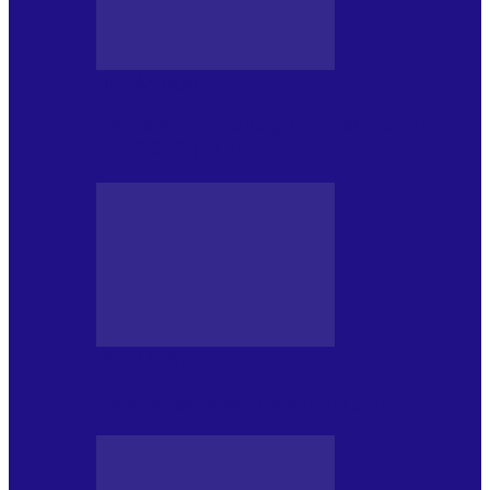
DE PĂSTRAT
World Kindness Day (Ziua Mondială a
Bunătății) (13.11)
DE PĂSTRAT
Ziua Îndeplinirii Visurilor (13.01)