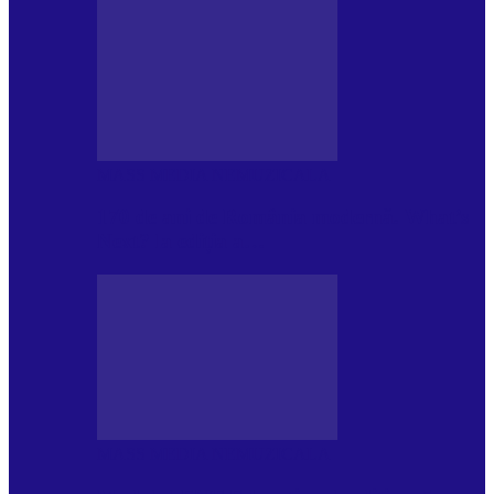
MASS MEDIA NEMUZICALA
170 de ani de România modernă. What’s
Next? la ediția a…
MASS MEDIA NEMUZICALA