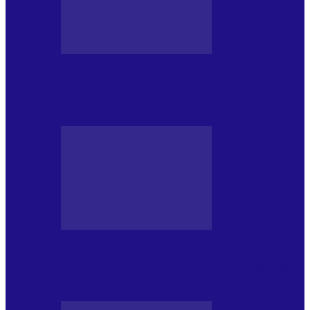
BLOGUL IULIEI
Din jurnalul unui ninja (121): Alfabetul
Improvizației și disciplina Spontaneității
BLOGUL IULIEI
Din jurnalul unui ninja (120): Masa mea și
alte revelații din…