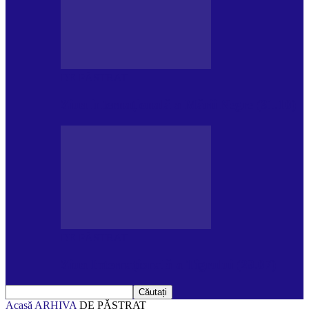
DE PĂSTRAT
Ziua internațională a Mării Negre (31.10)
DE PĂSTRAT
Ziua Internațională a Tigrului (29.07)
Acasă
ARHIVA
DE PĂSTRAT