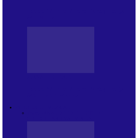
Foc de P.A.E. cu Andrei Partoș – ediția
941. Nu ne…
JURNALE DE P.A.E.
Foc de P.A.E. cu Andrei Partoș – ediția
940. Invitat: Michael…
PSIHOLOGUL MUZICAL
Toate
JURNAL DE EDIȚII
EDITII DE
COLECTIE
ARHIVA EMISIUNII