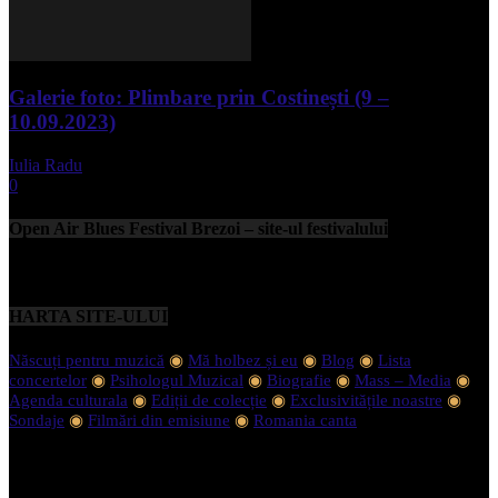
Galerie foto: Plimbare prin Costinești (9 –
10.09.2023)
Iulia Radu
-
septembrie 11, 2023
0
Open Air Blues Festival Brezoi – site-ul festivalului
HARTA SITE-ULUI
Născuți pentru muzică
◉
Mă holbez și eu
◉
Blog
◉
Lista
concertelor
◉
Psihologul Muzical
◉
Biografie
◉
Mass – Media
◉
Agenda culturala
◉
Ediții de colecție
◉
Exclusivitățile noastre
◉
Sondaje
◉
Filmări din emisiune
◉
Romania canta