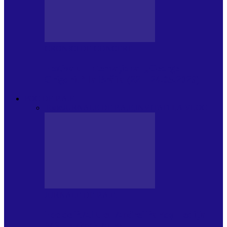
CRONICI DE CONCERT
Festivalul Internațional „George
Grigoriu” la Brăila (22 – 24.05.2026)
FOC DE P.A.E.
Toate
JURNALE DE P.A.E.
INVITATI LA VLOG
JURNALE DE P.A.E.
Foc de P.A.E. cu Andrei Partoș – ediția
943. Invitați: Aura…