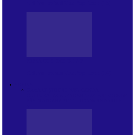
Arhiva revistei Vox Pop Rock (15)
PRESA CU SI DESPRE A.P.
Arhiva revistei Vox Pop Rock (14)
ARHIVA
Toate
ARTIȘTII PROPUN
AGENDA
CULTURALA
CALENDAR VOX POP ROCK
DE
PĂSTRAT
DARA ZICE…
RECOMANDARILE
MELE