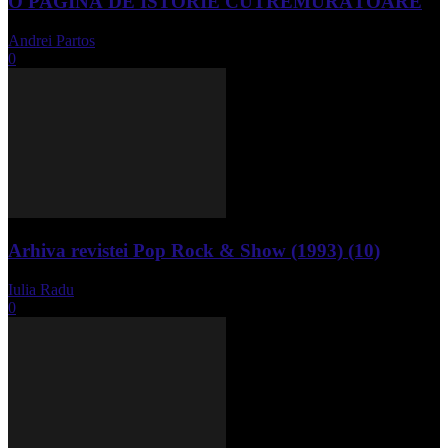
O PAGINĂ DE ISTORIE CUTREMURĂTOARE
Andrei Partos
-
iunie 15, 2023
0
Arhiva revistei Pop Rock & Show (1993) (10)
Iulia Radu
-
aprilie 10, 2024
0