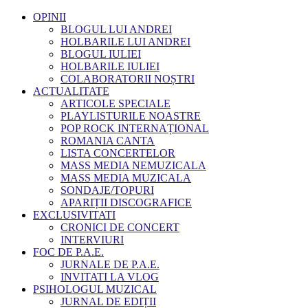
OPINII
BLOGUL LUI ANDREI
HOLBARILE LUI ANDREI
BLOGUL IULIEI
HOLBARILE IULIEI
COLABORATORII NOȘTRI
ACTUALITATE
ARTICOLE SPECIALE
PLAYLISTURILE NOASTRE
POP ROCK INTERNAȚIONAL
ROMANIA CANTA
LISTA CONCERTELOR
MASS MEDIA NEMUZICALA
MASS MEDIA MUZICALA
SONDAJE/TOPURI
APARIȚII DISCOGRAFICE
EXCLUSIVITATI
CRONICI DE CONCERT
INTERVIURI
FOC DE P.A.E.
JURNALE DE P.A.E.
INVITATI LA VLOG
PSIHOLOGUL MUZICAL
JURNAL DE EDIȚII