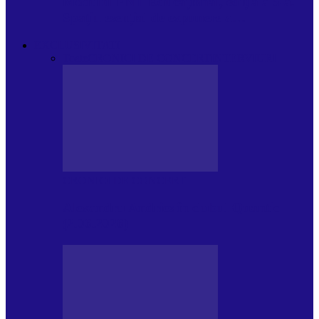
Modulul FNT Educațional, ediția a 5-a.
Spațiu esențial de expunere a…
EXCLUSIVITATI
Toate
CRONICI DE CONCERT
INTERVIURI
CRONICI DE CONCERT
Alexandru Andries în clubul Quantic
(2.06.2026)