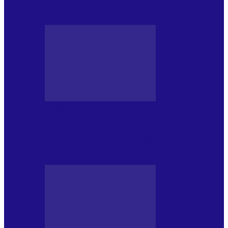
NONCONFORMIST CÂNTECE…
JURNAL DE EDIȚII
Psihologul Muzical (ediția 1238 –
11.07.2026): Dana Cristescu, Daniel Iancu
(telefonic),…