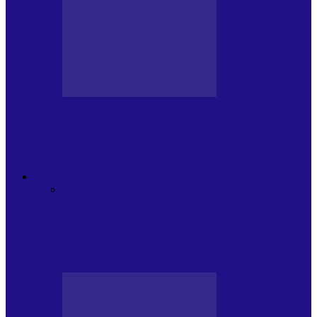
BLOGUL LUI ANDREI
JURNAL HOLBAT DIN 22 IULIE – N.
DAN SĂ DESEMNEZE PREMIER!…
ACTUALITATE
Toate
ARTICOLE SPECIALE
PLAYLISTURILE
NOASTRE
POP ROCK
INTERNAȚIONAL
ROMANIA CANTA
LISTA
CONCERTELOR
MASS MEDIA
NEMUZICALA
MASS MEDIA
MUZICALA
SONDAJE/TOPURI
APARIȚII
DISCOGRAFICE