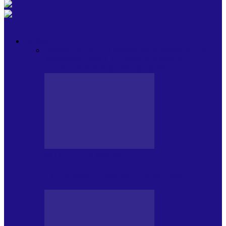
OPINII
Toate
BLOGUL LUI ANDREI
HOLBARILE LUI
ANDREI
BLOGUL IULIEI
HOLBARILE
IULIEI
COLABORATORII NOȘTRI
BLOGUL LUI ANDREI
77 DE MULȚUMIRI – DIN 2.08.