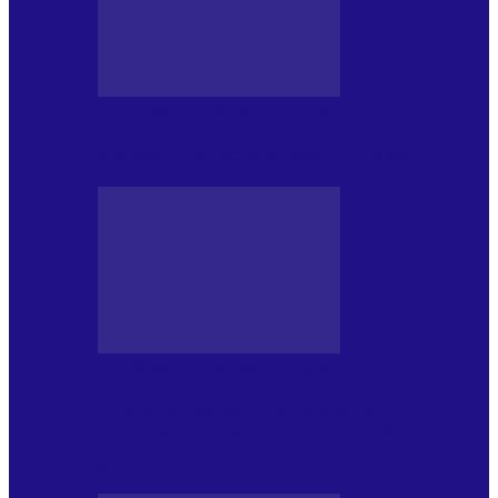
MASS MEDIA NEMUZICALA
Sfârșitul democrației așa cum o știm
MASS MEDIA NEMUZICALA
„Delta Sălbatică”, cel mai amplu
documentar dedicat Deltei Dunării,
proiectat în…