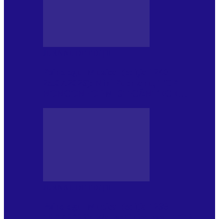
JURNAL DE EDIȚII
Psihologul Muzical (ediția 1240 –
25.07.2026): Niki Puchianu, TOP
NONCONFORMIST CÂNTECE…
JURNAL DE EDIȚII
Psihologul Muzical (ediția 1239 –
18.07.2026): Walter Ghicolescu, TOP