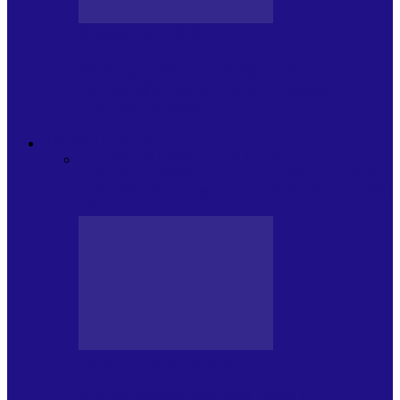
JURNAL DE EDIȚII
Psihologul Muzical (ediția 1237 –
4.07.2026): Trupa Taylor (Codruț
Croitoru, Florian…
ANDREI PARTOS
Toate
BIOGRAFIE
CETATEAN DE
COSTINESTI
PRESA CU SI DESPRE A.P.
ARHIVA
VPR/P.R&S/SAPTAMANA
EMISIUNI RADIO DIN
TRECUT
PRESA CU SI DESPRE A.P.
Arhiva revistei Vox Pop Rock (17)