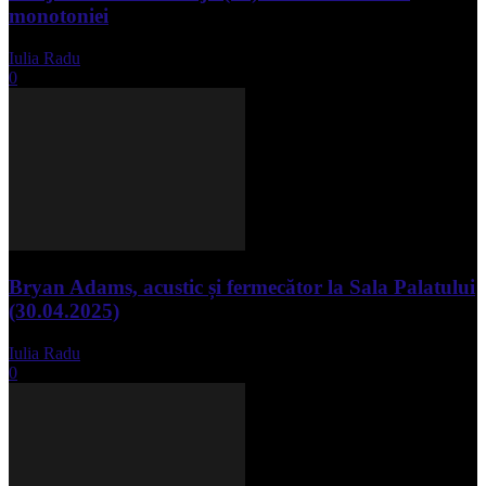
monotoniei
Iulia Radu
-
mai 8, 2025
0
Bryan Adams, acustic și fermecător la Sala Palatului
(30.04.2025)
Iulia Radu
-
mai 1, 2025
0