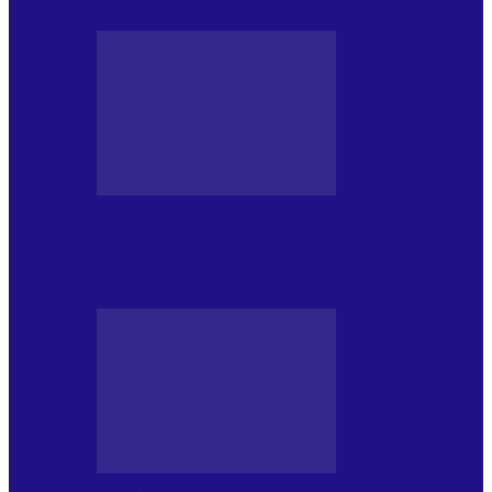
JURNALE DE P.A.E.
Foc de P.A.E. cu Andrei Partoș – ediția
942. Va avea…
JURNALE DE P.A.E.