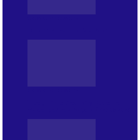
CRONICI DE CONCERT
Tania Turtureanu la Sala Palatului
CRONICI DE CONCERT
Între „Infinite Dreams” și Eddie: Iron
Maiden pe Arena Națională (28.05.2026)