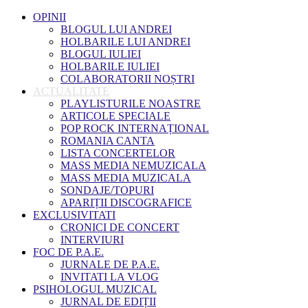
OPINII
BLOGUL LUI ANDREI
HOLBARILE LUI ANDREI
BLOGUL IULIEI
HOLBARILE IULIEI
COLABORATORII NOȘTRI
ACTUALITATE
PLAYLISTURILE NOASTRE
ARTICOLE SPECIALE
POP ROCK INTERNAȚIONAL
ROMANIA CANTA
LISTA CONCERTELOR
MASS MEDIA NEMUZICALA
MASS MEDIA MUZICALA
SONDAJE/TOPURI
APARIȚII DISCOGRAFICE
EXCLUSIVITATI
CRONICI DE CONCERT
INTERVIURI
FOC DE P.A.E.
JURNALE DE P.A.E.
INVITATI LA VLOG
PSIHOLOGUL MUZICAL
JURNAL DE EDIȚII