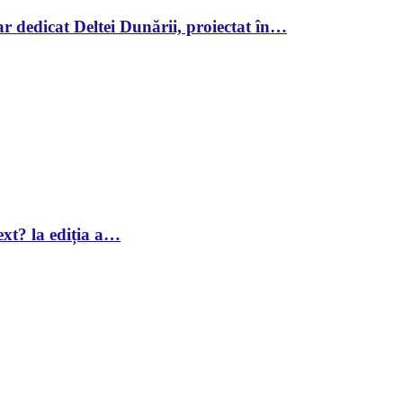
r dedicat Deltei Dunării, proiectat în…
xt? la ediția a…