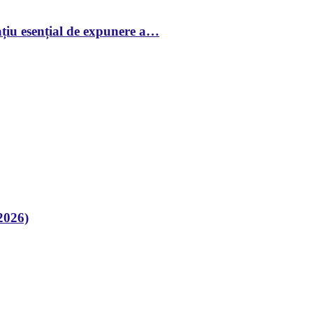
țiu esențial de expunere a…
2026)