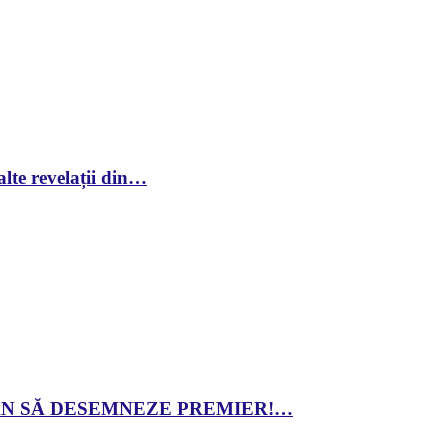
lte revelații din…
 DAN SĂ DESEMNEZE PREMIER!…