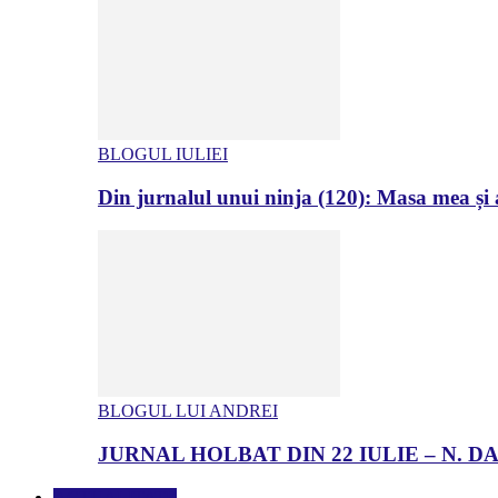
BLOGUL IULIEI
Din jurnalul unui ninja (120): Masa mea și a
BLOGUL LUI ANDREI
JURNAL HOLBAT DIN 22 IULIE – N.
ACTUALITATE