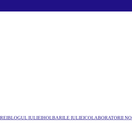
REI
BLOGUL IULIEI
HOLBARILE IULIEI
COLABORATORII NO