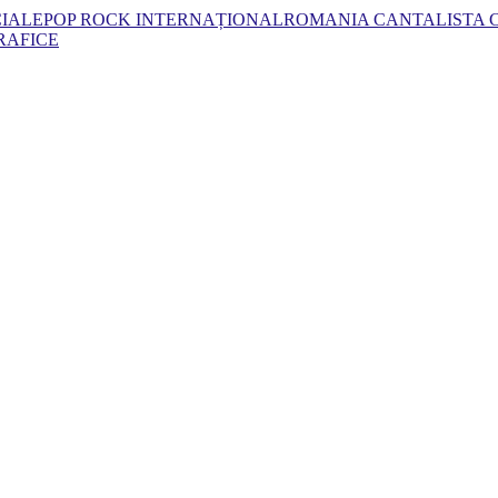
CIALE
POP ROCK INTERNAȚIONAL
ROMANIA CANTA
LISTA
RAFICE