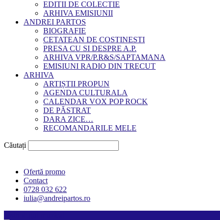
EDITII DE COLECTIE
ARHIVA EMISIUNII
ANDREI PARTOS
BIOGRAFIE
CETATEAN DE COSTINESTI
PRESA CU SI DESPRE A.P.
ARHIVA VPR/P.R&S/SAPTAMANA
EMISIUNI RADIO DIN TRECUT
ARHIVA
ARTIȘTII PROPUN
AGENDA CULTURALA
CALENDAR VOX POP ROCK
DE PĂSTRAT
DARA ZICE…
RECOMANDARILE MELE
Căutați
Ofertă promo
Contact
0728 032 622
iulia@andreipartos.ro
Psihologul muzical