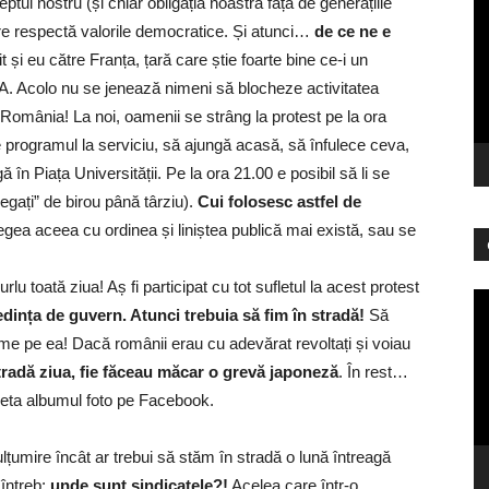
ptul nostru (și chiar obligația noastră față de generațiile
vi
are respectă valorile democratice. Și atunci…
de ce ne e
 și eu către Franța, țară care știe foarte bine ce-i un
UA. Acolo nu se jenează nimeni să blocheze activitatea
 în România! La noi, oamenii se strâng la protest pe la ora
e programul la serviciu, să ajungă acasă, să înfulece ceva,
 în Piața Universității. Pe la ora 21.00 e posibil să li se
„legați” de birou până târziu).
Cui folosesc astfel de
legea aceea cu ordinea și liniștea publică mai există, sau se
 toată ziua! Aș fi participat cu tot sufletul la acest protest
Pl
edința de guvern. Atunci trebuia să fim în stradă!
Să
vi
arme pe ea! Dacă românii erau cu adevărat revoltați și voiau
stradă ziua, fie făceau măcar o grevă japoneză
. În rest…
leta albumul foto pe Facebook.
țumire încât ar trebui să stăm în stradă o lună întreagă
 întreb:
unde sunt sindicatele?!
Acelea care într-o