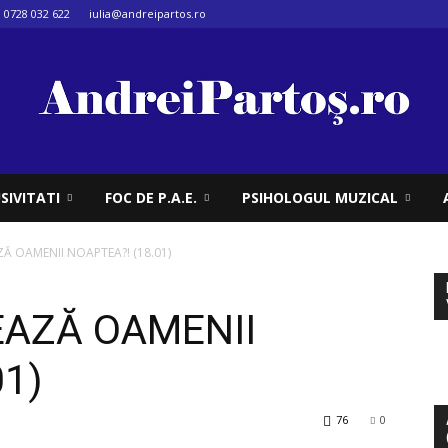
0728 032 622
iulia@andreipartos.ro
SIVITATI
FOC DE P.A.E.
PSIHOLOGUL MUZICAL
Ă OAMENII NOAPTEA?! (18.01)
EAZĂ OAMENII
01)
76
0