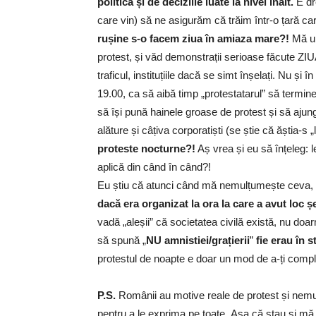
politică și de deciziile luate la nivel înalt.
E dre
care vin) să ne asigurăm că trăim într-o țară c
rușine s-o facem ziua în amiaza mare?!
Mă uit
protest, și văd demonstrații serioase făcute ZI
traficul, instituțiile dacă se simt înșelați. Nu și
19.00, ca să aibă timp „protestatarul” să termin
să își pună hainele groase de protest și să ajungă
alăture și câțiva corporatiști (se știe că ăștia-s 
proteste nocturne?!
Aș vrea și eu să înțeleg: 
aplică din când în când?!
Eu știu că atunci când mă nemulțumește ceva, urlu
dacă era organizat la ora la care a avut loc ș
vadă „aleșii” că societatea civilă există, nu do
să spună „
NU amnistiei/grațierii
”
fie erau în 
protestul de noapte e doar un mod de a-ți comp
P.S.
Românii au motive reale de protest și nemul
pentru a le exprima pe toate. Așa că stau și mă