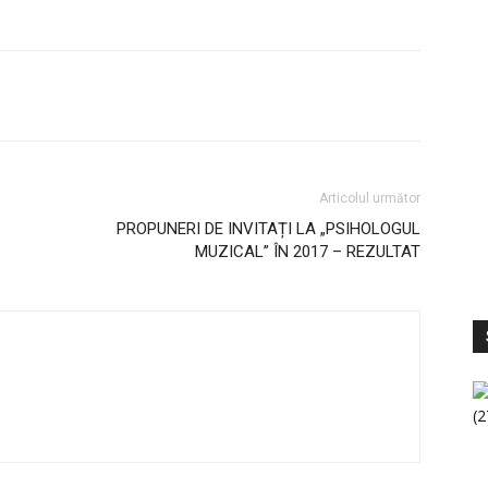
Articolul următor
PROPUNERI DE INVITAȚI LA „PSIHOLOGUL
MUZICAL” ÎN 2017 – REZULTAT
S
V