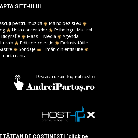
ARTA SITE-ULUI
ăscuți pentru muzică
◉
Mă holbez și eu
◉
log
◉
Lista concertelor
◉
Psihologul Muzical
◉
Biografie
◉
Mass – Media
◉
Agenda
lturala
◉
Ediții de colecție
◉
Exclusivitățile
oastre
◉
Sondaje
◉
Filmări din emisiune
◉
omania canta
ETĂȚEAN DE COSTINEȘTI (click pe