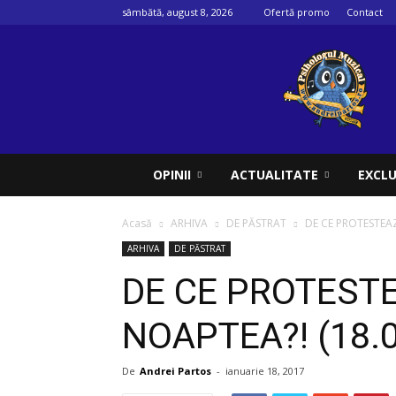
sâmbătă, august 8, 2026
Ofertă promo
Contact
Psihologul
muzical
OPINII
ACTUALITATE
EXCLU
Acasă
ARHIVA
DE PĂSTRAT
DE CE PROTESTEAZ
ARHIVA
DE PĂSTRAT
DE CE PROTEST
NOAPTEA?! (18.
De
Andrei Partos
-
ianuarie 18, 2017