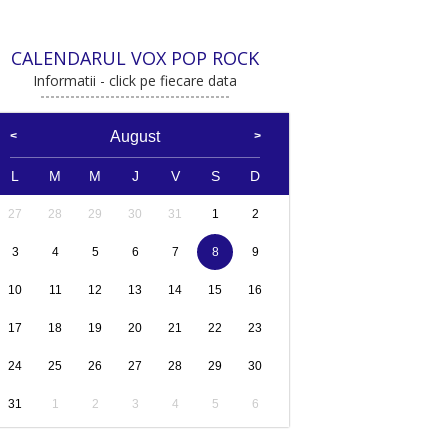
CALENDARUL VOX POP ROCK
Informatii - click pe fiecare data
August
L
M
M
J
V
S
D
27
28
29
30
31
1
2
3
4
5
6
7
8
9
10
11
12
13
14
15
16
17
18
19
20
21
22
23
24
25
26
27
28
29
30
31
1
2
3
4
5
6