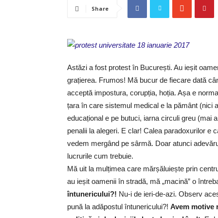
Share
Astăzi a fost protest în București. Au ieșit oame
grațierea. Frumos! Mă bucur de fiecare dată câ
acceptă impostura, corupția, hoția. Așa e normal 
țara în care sistemul medical e la pământ (nici 
educațional e pe butuci, iarna circuli greu (mai a
penalii la alegeri. E clar! Calea paradoxurilor e
vedem mergând pe sârmă. Doar atunci adevărul 
lucrurile cum trebuie.
Mă uit la mulțimea care mărșăluiește prin centrul 
au ieșit oamenii în stradă, mă „macină” o întreb
întunericului?!
Nu-i de ieri-de-azi. Observ aces
pună la adăpostul întunericului?!
Avem motive re