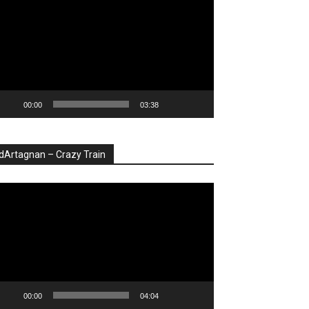
deo
00:00
03:38
dArtagnan – Crazy Train
ayer
deo
00:00
04:04