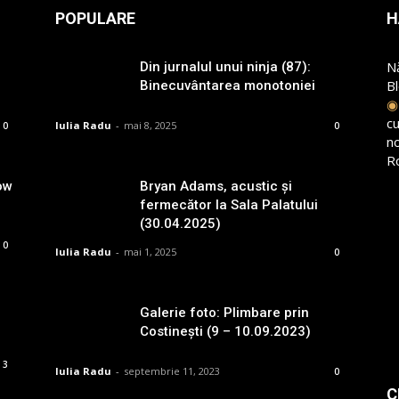
POPULARE
H
N
Din jurnalul unui ninja (87):
B
Binecuvântarea monotoniei
cu
Iulia Radu
-
mai 8, 2025
0
0
n
R
ow
Bryan Adams, acustic și
fermecător la Sala Palatului
(30.04.2025)
0
Iulia Radu
-
mai 1, 2025
0
Galerie foto: Plimbare prin
Costinești (9 – 10.09.2023)
3
Iulia Radu
-
septembrie 11, 2023
0
C