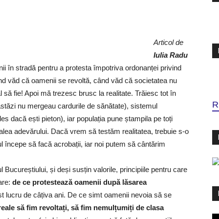
Articol de
Iulia Radu
nii în stradă pentru a protesta împotriva ordonanței privind
nd văd că oamenii se revoltă, când văd că societatea nu
să fie! Apoi mă trezesc brusc la realitate. Trăiesc tot în
R
astăzi nu mergeau cardurile de sănătate), sistemul
les dacă ești pieton), iar populația pune ștampila pe toți
 calea adevărului. Dacă vrem să testăm realitatea, trebuie s-o
începe să facă acrobații, iar noi putem să cântărim
Bucureștiului, și deși susțin valorile, principiile pentru care
are:
de ce protestează oamenii după lăsarea
t lucru de câțiva ani. De ce simt oamenii nevoia să se
ale să fim revoltați, să fim nemulțumiți de clasa
Pl