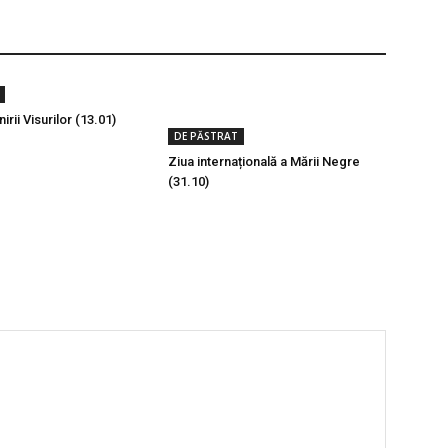
irii Visurilor (13.01)
DE PĂSTRAT
Ziua internațională a Mării Negre
(31.10)