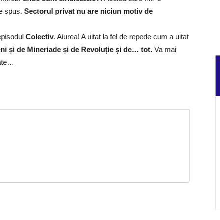
de spus.
Sectorul privat nu are niciun motiv de
episodul
Colectiv
. Aiurea! A uitat la fel de repede cum a uitat
ni și de Mineriade și de Revoluție și de… tot.
Va mai
tate…