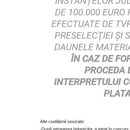
INSTANȚELOR JU
DE 100.000 EURO
EFECTUATE DE TV
PRESELECŢIEI ŞI 
DAUNELE MATERIA
ÎN CAZ DE FO
PROCEDA 
INTERPRETULUI C
PLATA
Alte ciudățenii sesizate:
-După retragerea britanicilor, a intrat în concurs