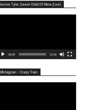
Bonnie Tyler, Sweet Child Of Mine (Live)
ayer
deo
00:00
03:38
dArtagnan – Crazy Train
ayer
deo