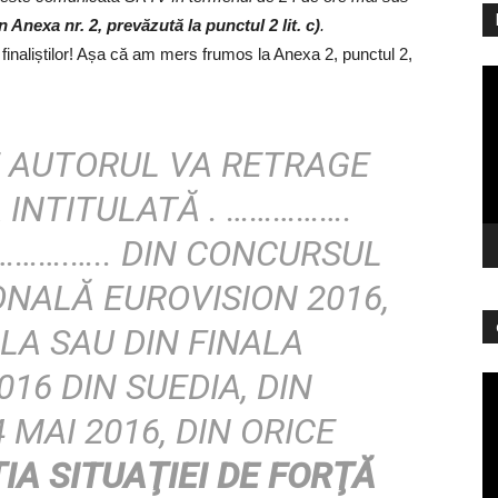
in Anexa nr. 2, prevăzută la punctul 2 lit. c)
.
finaliștilor! Așa că am mers frumos la Anexa 2, punctul 2,
Pl
vi
E AUTORUL VA RETRAGE
 INTITULATĂ . …………….
…….….. DIN CONCURSUL
ONALĂ EUROVISION 2016,
LA SAU DIN FINALA
16 DIN SUEDIA, DIN
Pl
vi
 MAI 2016, DIN ORICE
IA SITUAŢIEI DE FORŢĂ