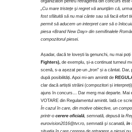
organizatori pentru retragerea din concurs este c
„Cu mare tristeţe şi regret vă anunţăm că, urma
fost sfătuită să nu mai cânte sau să facă efort
permit să aducem un interpret care să o înlocu
piesa «Brand New Day» din semifinalele Români
compozitorul piesei.
Așadar, dacă te lovești la genunchi, nu mai poți câ
Fighters),
de exemplu, și-a continuat turneul mo
scenă, s-a așezat pe-un „tron” și a cântat. Dar, p
după posibilități. Apoi mi-am amintit de
REGULA
clar dacă artiștii străini (compozitori și interpreț
ajuns în concurs… Dar merg mai departe. Mai 
VOTARE din Regulamentul amintit. Iată ce scri
În cazul în care, din motive obiective, un compo
printr-o
cerere oficială
, semnată, depusă la Reg
eurovision2016@tvr.ro, semnată şi scanată,
în
situaţia în care cererea de retragere a piesei 