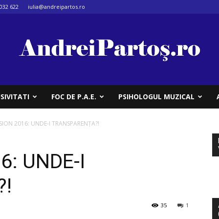
032 622
iulia@andreipartos.ro
SIVITATI
FOC DE P.A.E.
PSIHOLOGUL MUZICAL
SION 2016: UNDE-I TRANSPARENȚA?!
6: UNDE-I
?!
35
1