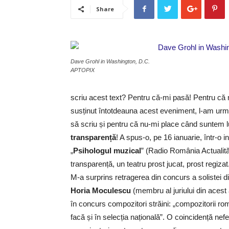
Share
Dave Grohl in Washington, D.C.
APTOPIX
scriu acest text? Pentru că-mi pasă! Pentru c
susținut întotdeauna acest eveniment, l-am urmă
să scriu și pentru că nu-mi place când suntem lua
transparență
! A spus-o, pe 16 ianuarie, într-o 
„
Psihologul muzical
” (Radio România Actualită
transparență, un teatru prost jucat, prost regizat
M-a surprins retragerea din concurs a solistei d
Horia Moculescu
(membru al juriului din acest 
în concurs compozitori străini: „compozitorii rom
facă și în selecția națională”. O coincidență nef