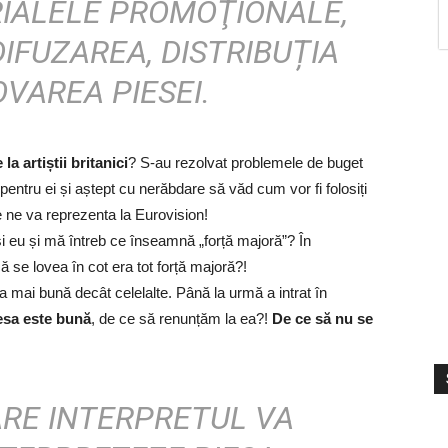
RIALELE PROMOŢIONALE,
IFUZAREA, DISTRIBUȚIA
VAREA PIESEI.
a artiștii britanici
? S-au rezolvat problemele de buget
ntru ei și aștept cu nerăbdare să văd cum vor fi folosiți
 ne va reprezenta la Eurovision!
și eu și mă întreb ce înseamnă „forță majoră”? În
ă se lovea în cot era tot forță majoră?!
 mai bună decât celelalte. Până la urmă a intrat în
esa este bună
, de ce să renunțăm la ea?!
De ce să nu se
S
V
ARE INTERPRETUL VA