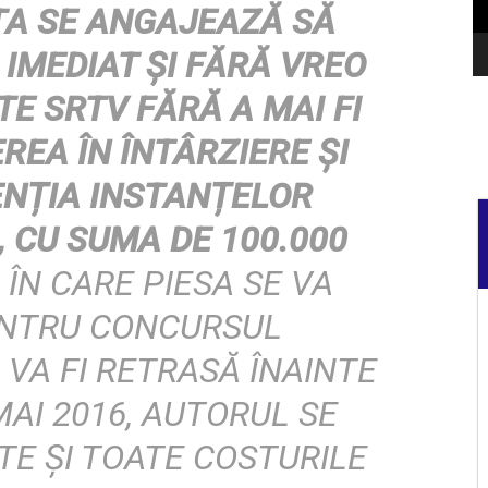
A SE ANGAJEAZĂ SĂ
IMEDIAT ŞI FĂRĂ VREO
E SRTV FĂRĂ A MAI FI
EA ÎN ÎNTÂRZIERE ŞI
ENȚIA INSTANȚELOR
 CU SUMA DE 100.000
L ÎN CARE PIESA SE VA
ENTRU CONCURSUL
 VA FI RETRASĂ ÎNAINTE
MAI 2016, AUTORUL SE
TE ŞI TOATE COSTURILE