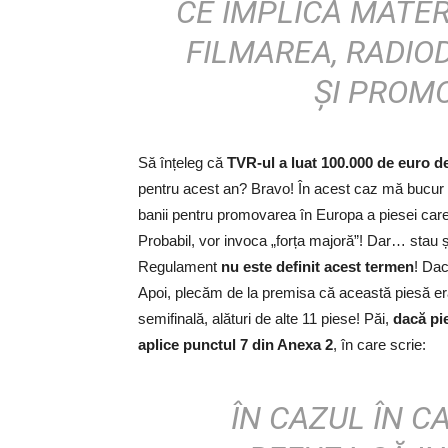
CE IMPLICĂ MATE
FILMAREA, RADIOD
ŞI PROMO
Să înțeleg că
TVR-ul a luat 100.000 de euro de l
pentru acest an? Bravo! În acest caz mă bucur pe
banii pentru promovarea în Europa a piesei care
Probabil, vor invoca „forța majoră”! Dar… stau 
Regulament
nu este definit acest termen
! Dac
Apoi, plecăm de la premisa că această piesă era
semifinală, alături de alte 11 piese! Păi,
dacă pi
aplice punctul 7 din Anexa 2
, în care scrie:
ÎN CAZUL ÎN C