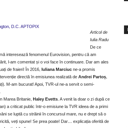
Articol de
Iulia Radu
De ce
ă mă interesează fenomenul Eurovision, pentru că am
rit, l-am comentat și o voi face în continuare. Dar am ales
ți de fraieri! În 2016,
Iuliana Marciuc
ne-a promis
intervenție directă în emisiunea realizată de
Andrei Partoș
,
ți). M-am bucurat! Apoi, TVR-ul ne-a servit o semi-
.
in Marea Britanie,
Haley Evetts
. A venit la doar o zi după ce
an) a criticat public într-o emisiune la TVR ideea de a primi
âni se luptă cu străinii în concursul mare, nu e drept să o
ericită, veți spune! Se prea poate! Dar… explicația oferită de