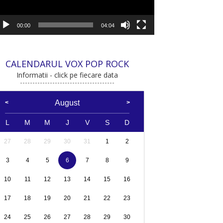
00:00
04:04
CALENDARUL VOX POP ROCK
Informatii - click pe fiecare data
August
L
M
M
J
V
S
D
27
28
29
30
31
1
2
3
4
5
6
7
8
9
10
11
12
13
14
15
16
17
18
19
20
21
22
23
24
25
26
27
28
29
30