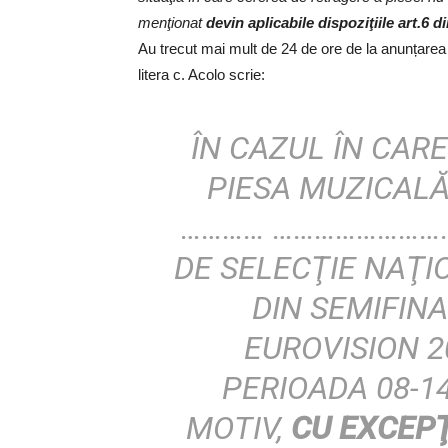
menţionat
devin aplicabile dispoziţiile art.6 d
Au trecut mai mult de 24 de ore de la anunțarea 
litera c. Acolo scrie:
ÎN CAZUL ÎN CAR
PIESA MUZICALĂ
………… ………………………
DE SELECŢIE NAŢI
DIN SEMIFINA
EUROVISION 20
PERIOADA 08-14
MOTIV,
CU EXCEPŢ