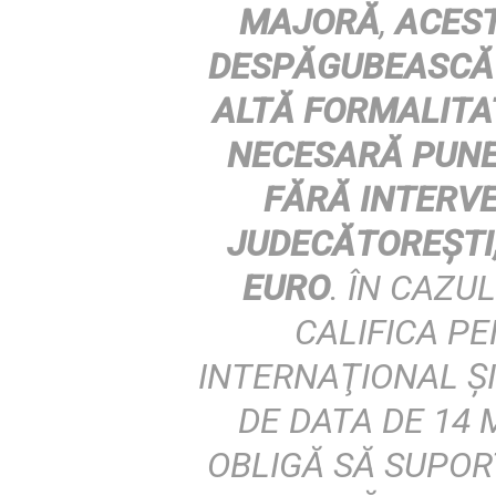
MAJORĂ
,
ACEST
DESPĂGUBEASCĂ 
ALTĂ FORMALITAT
NECESARĂ PUNER
FĂRĂ INTERV
JUDECĂTOREȘTI,
EURO
. ÎN CAZU
CALIFICA P
INTERNAŢIONAL ŞI
DE DATA DE 14 
OBLIGĂ SĂ SUPOR