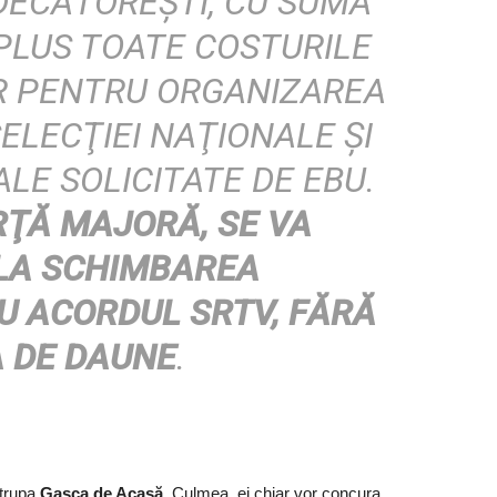
DECĂTOREŞTI, CU SUMA
 PLUS TOATE COSTURILE
R PENTRU ORGANIZAREA
SELECŢIEI NAŢIONALE ŞI
LE SOLICITATE DE EBU.
RŢĂ MAJORĂ, SE VA
LA SCHIMBAREA
U ACORDUL SRTV, FĂRĂ
 DE DAUNE
.
 trupa
Gașca de Acasă
. Culmea, ei chiar vor concura