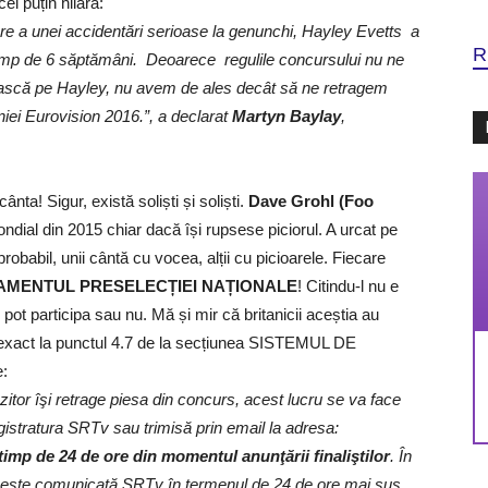
el puțin hilară:
re a unei accidentări serioase la genunchi, Hayley Evetts a
R
 timp de 6 săptămâni. Deoarece regulile concursului nu ne
iască pe Hayley, nu avem de ales decât să ne retragem
ei Eurovision 2016.”, a declarat
Martyn Baylay
,
nta! Sigur, există soliști și soliști.
Dave Grohl (Foo
ndial din 2015 chiar dacă își rupsese piciorul. A urcat pe
robabil, unii cântă cu vocea, alții cu picioarele. Fiecare
MENTUL PRESELECȚIEI NAȚIONALE
! Citindu-l nu e
i) pot participa sau nu. Mă și mir că britanicii aceștia au
exact la punctul 4.7 de la secțiunea SISTEMUL DE
e:
zitor îşi retrage piesa din concurs, acest lucru se va face
istratura SRTv sau trimisă prin email la adresa:
 timp de 24 de ore din momentul anunţării finaliştilor
. În
nu este comunicată SRTv în termenul de 24 de ore mai sus