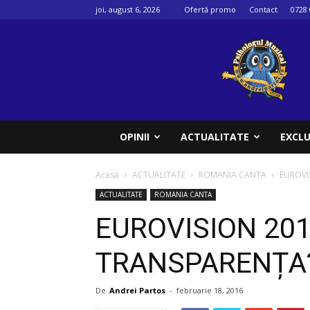
joi, august 6, 2026
Ofertă promo
Contact
0728 
Psihologul
muzical
OPINII
ACTUALITATE
EXCLU
Acasă
ACTUALITATE
ROMANIA CANTA
EUROVI
ACTUALITATE
ROMANIA CANTA
EUROVISION 201
TRANSPARENȚA
De
Andrei Partos
-
februarie 18, 2016