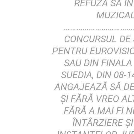
REFUZA SĂ I
MUZICAL
………………………………
CONCURSUL DE 
PENTRU EUROVISIO
SAU DIN FINALA
SUEDIA, DIN 08-1
ANGAJEAZĂ SĂ D
ŞI FĂRĂ VREO A
FĂRĂ A MAI FI 
ÎNTÂRZIERE Ş