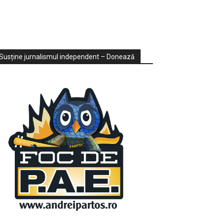
ondaje
ideo
Susține jurnalismul independent – Donează