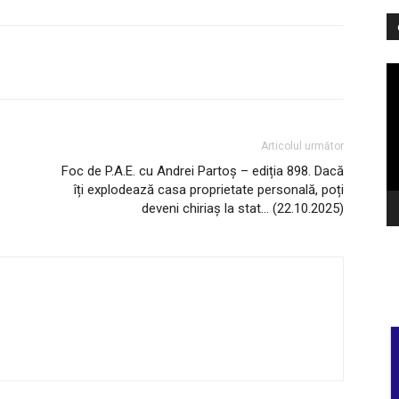
Pl
vi
Articolul următor
Foc de P.A.E. cu Andrei Partoș – ediția 898. Dacă
îți explodează casa proprietate personală, poți
deveni chiriaș la stat… (22.10.2025)