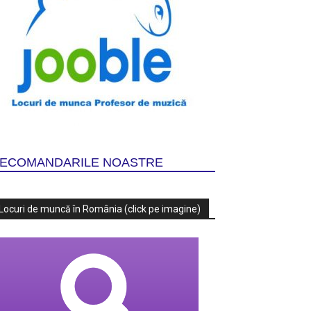
ECOMANDARILE NOASTRE
Locuri de muncă în România (click pe imagine)