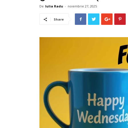
De
Iulia Radu
-
noiembrie 27, 2025
Share