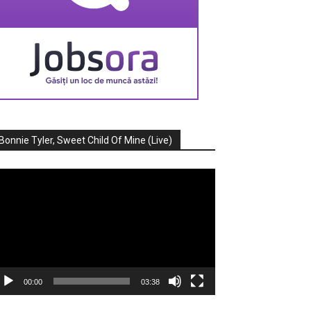
Bonnie Tyler, Sweet Child Of Mine (Live)
ayer
deo
00:00
03:38