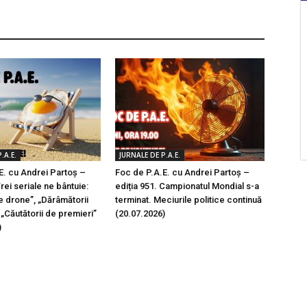
.A.E.
JURNALE DE P.A.E.
E. cu Andrei Partoș –
Foc de P.A.E. cu Andrei Partoș –
Trei seriale ne bântuie:
ediția 951. Campionatul Mondial s-a
e drone”, „Dărâmătorii
terminat. Meciurile politice continuă
i „Căutătorii de premieri”
(20.07.2026)
)