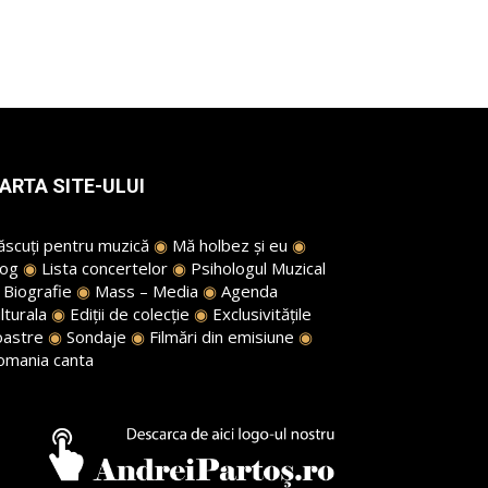
ARTA SITE-ULUI
ăscuți pentru muzică
◉
Mă holbez și eu
◉
log
◉
Lista concertelor
◉
Psihologul Muzical
◉
Biografie
◉
Mass – Media
◉
Agenda
lturala
◉
Ediții de colecție
◉
Exclusivitățile
oastre
◉
Sondaje
◉
Filmări din emisiune
◉
omania canta