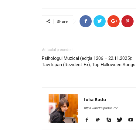
Share
Articolul precedent
Psihologul Muzical (ediția 1206 – 22.11.2025):
Tavi Iepan (Rezident-Ex), Top Halloween Songs
Iulia Radu
https://andreipartos.ro/