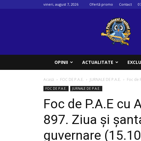
vineri, august 7, 2026
Ofertă promo
Contact
0
Psihologul
muzical
OPINII
ACTUALITATE
EXCLU
Acasă
FOC DE P.A.E.
JURNALE DE P.A.E.
Foc de P
FOC DE P.A.E.
JURNALE DE P.A.E.
Foc de P.A.E cu A
897. Ziua și șanta
guvernare (15.1