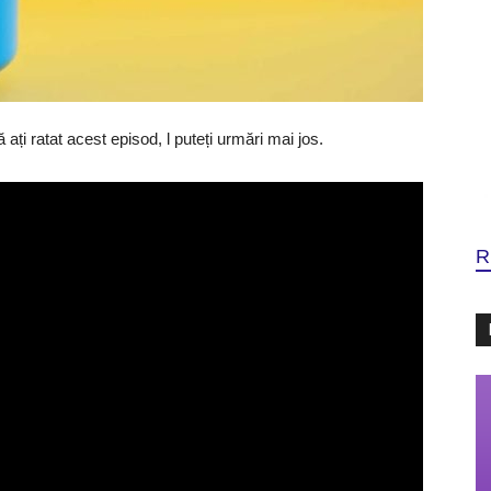
 ați ratat acest episod, l puteți urmări mai jos.
R