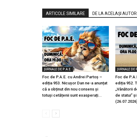
ARTICOLE SIMILARE
DE LA ACELAȘI AUTOR
JURNALE DE P.A.E.
JURNALE DE P
Foc de P.A.E. cu Andrei Partoș –
Foc de P.A.
ediția 953. Nicușor Dan ne-a anunțat
ediția 952. 
că a obținut din nou consens și
„Vânătorii d
totuși cetățenii sunt exasperați...
de statui” ș
(26.07.2026