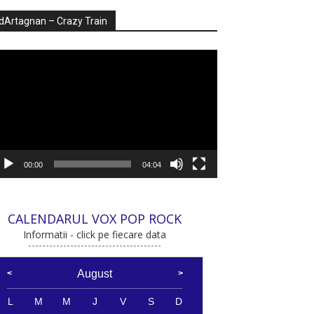
dArtagnan – Crazy Train
ayer
deo
00:00
04:04
CALENDARUL VOX POP ROCK
Informatii - click pe fiecare data
August
L
M
M
J
V
S
D