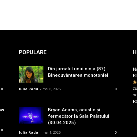
POPULARE
H
N
Din jurnalul unui ninja (87):
B
Binecuvântarea monotoniei
cu
Iulia Radu
-
mai 8, 2025
0
0
n
R
ow
Bryan Adams, acustic și
fermecător la Sala Palatului
(30.04.2025)
0
Iulia Radu
-
mai 1, 2025
0