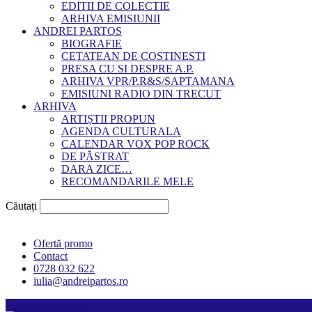
EDITII DE COLECTIE
ARHIVA EMISIUNII
ANDREI PARTOS
BIOGRAFIE
CETATEAN DE COSTINESTI
PRESA CU SI DESPRE A.P.
ARHIVA VPR/P.R&S/SAPTAMANA
EMISIUNI RADIO DIN TRECUT
ARHIVA
ARTIȘTII PROPUN
AGENDA CULTURALA
CALENDAR VOX POP ROCK
DE PĂSTRAT
DARA ZICE…
RECOMANDARILE MELE
Căutați
Ofertă promo
Contact
0728 032 622
iulia@andreipartos.ro
Psihologul muzical