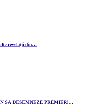
lte revelații din…
 DAN SĂ DESEMNEZE PREMIER!…