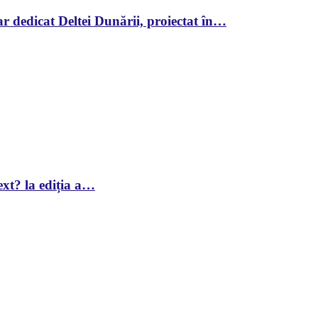
r dedicat Deltei Dunării, proiectat în…
xt? la ediția a…