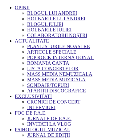
OPINII
BLOGUL LUI ANDREI
HOLBARILE LUI ANDREI
BLOGUL IULIEI
HOLBARILE IULIEI
COLABORATORII NOȘTRI
ACTUALITATE
PLAYLISTURILE NOASTRE
ARTICOLE SPECIALE
POP ROCK INTERNAȚIONAL
ROMANIA CANTA
LISTA CONCERTELOR
MASS MEDIA NEMUZICALA
MASS MEDIA MUZICALA
SONDAJE/TOPURI
APARIȚII DISCOGRAFICE
EXCLUSIVITATI
CRONICI DE CONCERT
INTERVIURI
FOC DE P.A.E.
JURNALE DE P.A.E.
INVITATI LA VLOG
PSIHOLOGUL MUZICAL
JURNAL DE EDIȚII