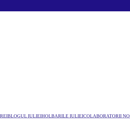
REI
BLOGUL IULIEI
HOLBARILE IULIEI
COLABORATORII NO