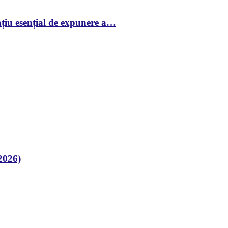
țiu esențial de expunere a…
2026)