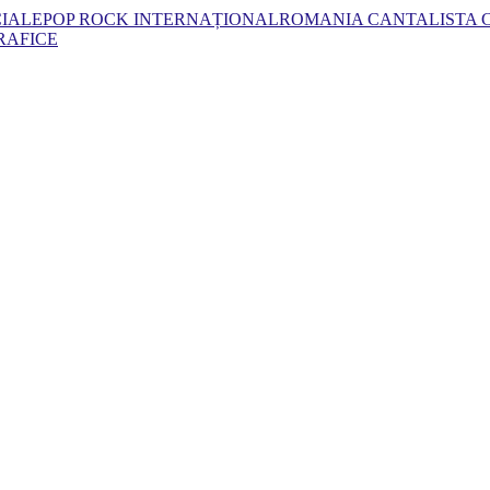
CIALE
POP ROCK INTERNAȚIONAL
ROMANIA CANTA
LISTA
RAFICE