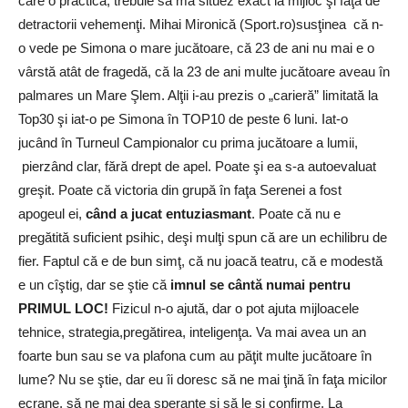
care o practică, trebuie să mă situez exact la mijloc şi faţă de
detractorii vehemenţi. Mihai Mironică (Sport.ro)susţinea că n-
o vede pe Simona o mare jucătoare, că 23 de ani nu mai e o
vârstă atât de fragedă, că la 23 de ani multe jucătoare aveau în
palmares un Mare Şlem. Alţii i-au prezis o „carieră” limitată la
Top30 şi iat-o pe Simona în TOP10 de peste 6 luni. Iat-o
jucând în Turneul Campionalor cu prima jucătoare a lumii,
pierzând clar, fără drept de apel. Poate şi ea s-a autoevaluat
greşit. Poate că victoria din grupă în faţa Serenei a fost
apogeul ei,
când a jucat entuziasmant
. Poate că nu e
pregătită suficient psihic, deşi mulţi spun că are un echilibru de
fier. Faptul că e de bun simţ, că nu joacă teatru, că e modestă
e un cîştig, dar se ştie că
imnul se cântă numai pentru
PRIMUL LOC!
Fizicul n-o ajută, dar o pot ajuta mijloacele
tehnice, strategia,pregătirea, inteligenţa. Va mai avea un an
foarte bun sau se va plafona cum au păţit multe jucătoare în
lume? Nu se ştie, dar eu îi doresc să ne mai ţină în faţa micilor
ecrane, să ne mai dea speranţe şi să le şi confirme. La