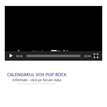
Player
video
00:00
04:04
CALENDARUL VOX POP ROCK
Informatii - click pe fiecare data