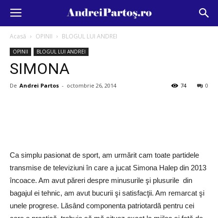
Acasă
OPINII
BLOGUL LUI ANDREI
OPINII
BLOGUL LUI ANDREI
SIMONA
De
Andrei Partos
-
octombrie 26, 2014
74
0
Ca simplu pasionat de sport, am urmărit cam toate partidele
transmise de televiziuni în care a jucat Simona Halep din 2013
încoace. Am avut păreri despre minusurile şi plusurile din
bagajul ei tehnic, am avut bucurii şi satisfacţii. Am remarcat şi
unele progrese. Lăsând componenta patriotardă pentru cei