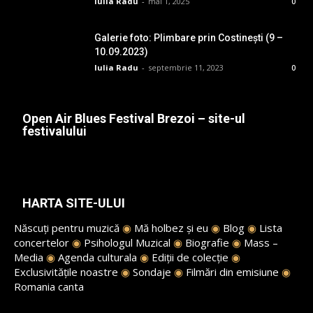
Iulia Radu
-
mai 1, 2025
0
Galerie foto: Plimbare prin Costinești (9 –
10.09.2023)
Iulia Radu
-
septembrie 11, 2023
0
Open Air Blues Festival Brezoi – site-ul
festivalului
HARTA SITE-ULUI
Născuți pentru muzică
◉
Mă holbez și eu
◉
Blog
◉
Lista
concertelor
◉
Psihologul Muzical
◉
Biografie
◉
Mass –
Media
◉
Agenda culturala
◉
Ediții de colecție
◉
Exclusivitățile noastre
◉
Sondaje
◉
Filmări din emisiune
◉
Romania canta