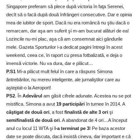
Singapore preferam să plece după victoria în faţa Serenei,
decît să o facă după două înfrângeri consecutive. Dar e opinia
mea de iubitor de sport. Dacă nu era româncă nu ştiu dacă o
remarcam, dar aşa am suferit şi m-am bucurat alături de ea!
Lozincile nu-mi plac, aşa că am consemnat aici gândurile
mele. Gazeta Sporturilor i-a dedicat pagini întregi în acest
weekend, ceea ce, în raport cu presa fotbalizată, e deja o
imensă victorie. Nu va dura, dar e plăcut…
P.S1
Mi-a plăcut mult felul în care a răspuns Simona
ăntrebărilor, nu mereu inteligente, ale jurnaliştilor care au
aşteptat-o la Aeroport!
PS2
. În
Adevărul
am găsit cifrele adunate. Acestea nu se pot
mistifica. Simona a avut
19 participări
în turnee în 2014. A
câştigat de două ori
, a fost
finalistă de alte 3 ori
şi
semifinalistă de două ori
. A abandonat de 4 ori…A început
anul cu locul 11 WTA şi
l-a terminat pe 3
! Pe baza acestor
date se poate discuta, dacă insistă cineva, dar important e că