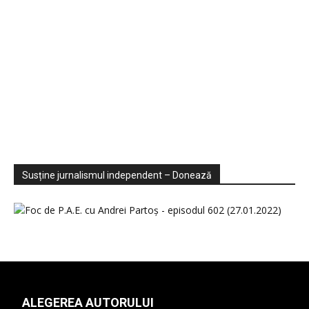
Sondaje
Video
Susține jurnalismul independent – Donează
ALEGEREA AUTORULUI