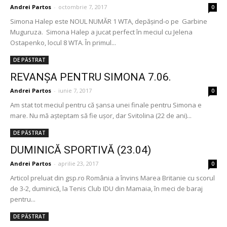
Andrei Partos
-
octombrie 7, 2017
0
Simona Halep este NOUL NUMĂR 1 WTA, depășind-o pe Garbine
Muguruza. Simona Halep a jucat perfect în meciul cu Jelena
Ostapenko, locul 8 WTA. În primul...
DE PĂSTRAT
REVANȘA PENTRU SIMONA 7.06.
Andrei Partos
-
iunie 7, 2017
0
Am stat tot meciul pentru că șansa unei finale pentru Simona e
mare. Nu mă așteptam să fie ușor, dar Svitolina (22 de ani)...
DE PĂSTRAT
DUMINICĂ SPORTIVĂ (23.04)
Andrei Partos
-
aprilie 23, 2017
0
Articol preluat din gsp.ro România a învins Marea Britanie cu scorul
de 3-2, duminică, la Tenis Club IDU din Mamaia, în meci de baraj
pentru...
DE PĂSTRAT