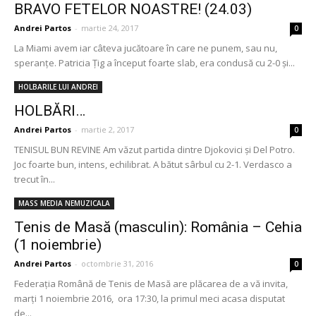
BRAVO FETELOR NOASTRE! (24.03)
Andrei Partos
-
martie 24, 2017
0
La Miami avem iar câteva jucătoare în care ne punem, sau nu,
speranțe. Patricia Țig a început foarte slab, era condusă cu 2-0 și...
HOLBARILE LUI ANDREI
HOLBĂRI…
Andrei Partos
-
martie 2, 2017
0
TENISUL BUN REVINE Am văzut partida dintre Djokovici și Del Potro.
Joc foarte bun, intens, echilibrat. A bătut sârbul cu 2-1. Verdasco a
trecut în...
MASS MEDIA NEMUZICALA
Tenis de Masă (masculin): România – Cehia
(1 noiembrie)
Andrei Partos
-
octombrie 31, 2016
0
Federația Română de Tenis de Masă are plăcarea de a vă invita,
marți 1 noiembrie 2016, ora 17:30, la primul meci acasa disputat
de...