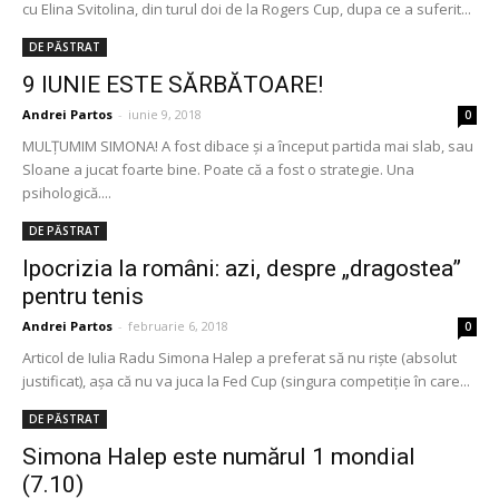
cu Elina Svitolina, din turul doi de la Rogers Cup, dupa ce a suferit...
DE PĂSTRAT
9 IUNIE ESTE SĂRBĂTOARE!
Andrei Partos
-
iunie 9, 2018
0
MULȚUMIM SIMONA! A fost dibace și a început partida mai slab, sau
Sloane a jucat foarte bine. Poate că a fost o strategie. Una
psihologică....
DE PĂSTRAT
Ipocrizia la români: azi, despre „dragostea”
pentru tenis
Andrei Partos
-
februarie 6, 2018
0
Articol de Iulia Radu Simona Halep a preferat să nu riște (absolut
justificat), așa că nu va juca la Fed Cup (singura competiție în care...
DE PĂSTRAT
Simona Halep este numărul 1 mondial
(7.10)