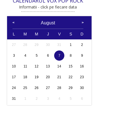
CALENDARUL VOX POP ROCK
Informatii - click pe fiecare data
August
L
M
M
J
V
S
D
27
28
29
30
31
1
2
3
4
5
6
7
8
9
10
11
12
13
14
15
16
17
18
19
20
21
22
23
24
25
26
27
28
29
30
31
1
2
3
4
5
6