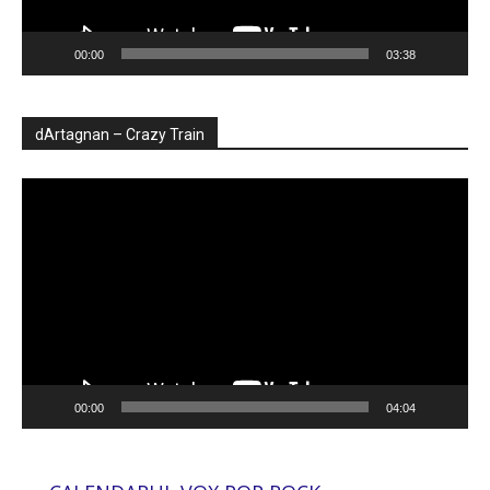
00:00
03:38
dArtagnan – Crazy Train
Player
video
00:00
04:04