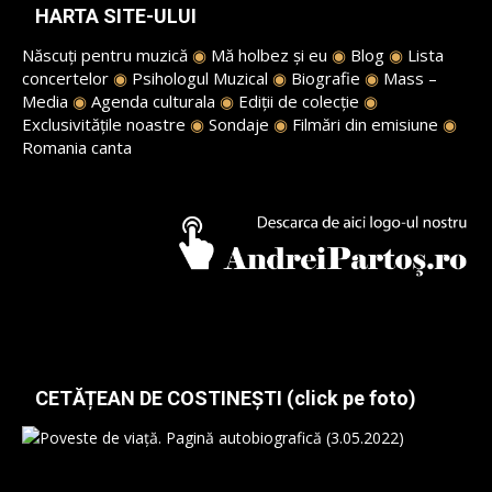
HARTA SITE-ULUI
Născuți pentru muzică
◉
Mă holbez și eu
◉
Blog
◉
Lista
concertelor
◉
Psihologul Muzical
◉
Biografie
◉
Mass –
Media
◉
Agenda culturala
◉
Ediții de colecție
◉
Exclusivitățile noastre
◉
Sondaje
◉
Filmări din emisiune
◉
Romania canta
CETĂȚEAN DE COSTINEȘTI (click pe foto)