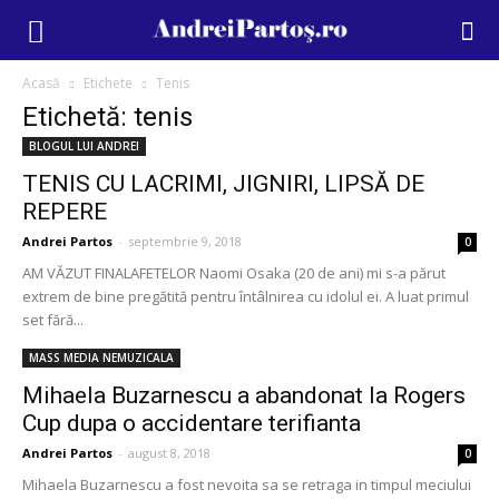
Acasă
Etichete
Tenis
Etichetă: tenis
BLOGUL LUI ANDREI
TENIS CU LACRIMI, JIGNIRI, LIPSĂ DE
REPERE
Andrei Partos
-
septembrie 9, 2018
0
AM VĂZUT FINALAFETELOR Naomi Osaka (20 de ani) mi s-a părut
extrem de bine pregătită pentru întâlnirea cu idolul ei. A luat primul
set fără...
MASS MEDIA NEMUZICALA
Mihaela Buzarnescu a abandonat la Rogers
Cup dupa o accidentare terifianta
Andrei Partos
-
august 8, 2018
0
Mihaela Buzarnescu a fost nevoita sa se retraga in timpul meciului