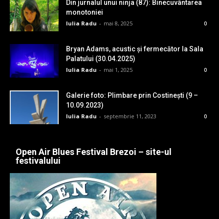
Din jurnalul unui ninja (87): Binecuvântarea
monotoniei
Iulia Radu
-
mai 8, 2025
0
Bryan Adams, acustic și fermecător la Sala
Palatului (30.04.2025)
Iulia Radu
-
mai 1, 2025
0
Galerie foto: Plimbare prin Costinești (9 –
10.09.2023)
Iulia Radu
-
septembrie 11, 2023
0
Open Air Blues Festival Brezoi – site-ul
festivalului