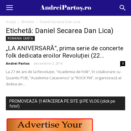
Acasă
Etichete
Daniel Secarea Dan Lica)
Etichetă: Daniel Secarea Dan Lica)
ROMANIA CANTA
„LA ANIVERSARĂ”, prima serie de concerte
folk dedicata eroilor Revoluției (22...
Andrei Partos
-
decembrie 2, 2016
0
La 27 de ani de la Revoluție, ”Academia de Folk”, în colaborare cu
Quantic PUB, ”Academia Cațavencu” și ”ROCK FM”, organizează al
doilea an...
PROMOVEAZĂ-ȚI AFACEREA PE SITE ȘI PE VLOG (click pe
foto!)