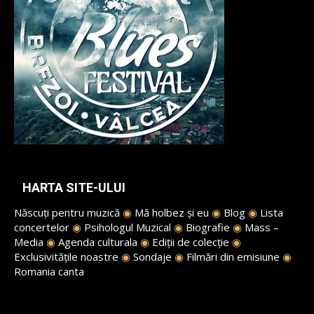
HARTA SITE-ULUI
Născuți pentru muzică
◉
Mă holbez și eu
◉
Blog
◉
Lista
concertelor
◉
Psihologul Muzical
◉
Biografie
◉
Mass –
Media
◉
Agenda culturala
◉
Ediții de colecție
◉
Exclusivitățile noastre
◉
Sondaje
◉
Filmări din emisiune
◉
Romania canta