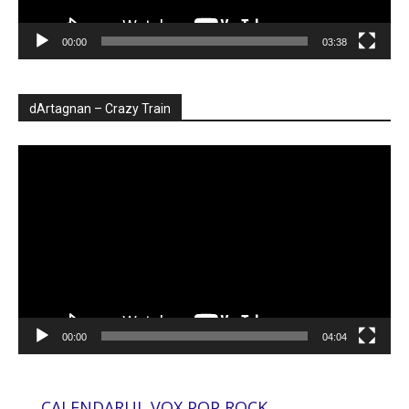
00:00
03:38
dArtagnan – Crazy Train
Player
video
00:00
04:04
CALENDARUL VOX POP ROCK