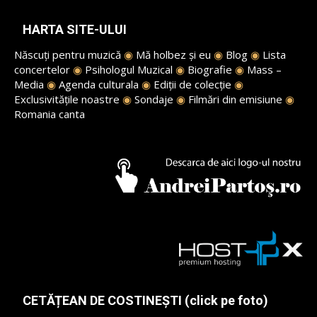
HARTA SITE-ULUI
Născuți pentru muzică
◉
Mă holbez și eu
◉
Blog
◉
Lista
concertelor
◉
Psihologul Muzical
◉
Biografie
◉
Mass –
Media
◉
Agenda culturala
◉
Ediții de colecție
◉
Exclusivitățile noastre
◉
Sondaje
◉
Filmări din emisiune
◉
Romania canta
CETĂȚEAN DE COSTINEȘTI (click pe foto)