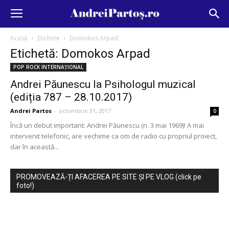
Acasă
Etichete
Domokos Arpad
Etichetă: Domokos Arpad
POP ROCK INTERNAȚIONAL
Andrei Păunescu la Psihologul muzical
(ediția 787 – 28.10.2017)
Andrei Partos
-
octombrie 31, 2017
0
Încă un debut important: Andrei Păunescu (n. 3 mai 1969)! A mai
intervenit telefonic, are vechime ca om de radio cu propriul proiect,
dar în această...
PROMOVEAZĂ-ȚI AFACEREA PE SITE ȘI PE VLOG (click pe
foto!)