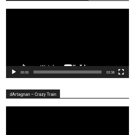
Player
video
00:00
03:38
dArtagnan – Crazy Train
Player
video