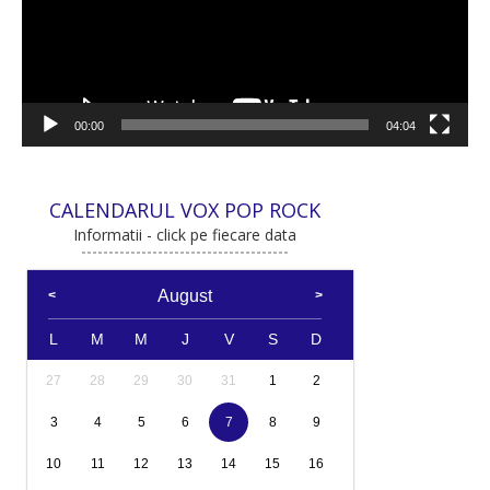
00:00
04:04
CALENDARUL VOX POP ROCK
Informatii - click pe fiecare data
August
L
M
M
J
V
S
D
27
28
29
30
31
1
2
3
4
5
6
7
8
9
10
11
12
13
14
15
16