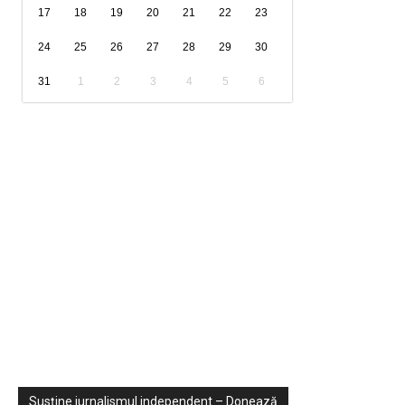
17
18
19
20
21
22
23
24
25
26
27
28
29
30
31
1
2
3
4
5
6
Sondaje
Video
Susține jurnalismul independent – Donează