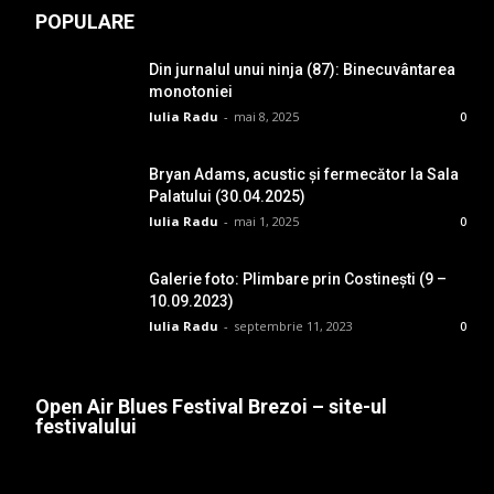
POPULARE
Din jurnalul unui ninja (87): Binecuvântarea
monotoniei
Iulia Radu
-
mai 8, 2025
0
Bryan Adams, acustic și fermecător la Sala
Palatului (30.04.2025)
Iulia Radu
-
mai 1, 2025
0
Galerie foto: Plimbare prin Costinești (9 –
10.09.2023)
Iulia Radu
-
septembrie 11, 2023
0
Open Air Blues Festival Brezoi – site-ul
festivalului