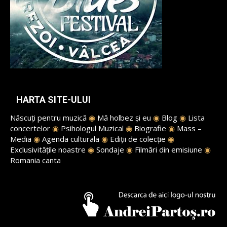
HARTA SITE-ULUI
Născuți pentru muzică
◉
Mă holbez și eu
◉
Blog
◉
Lista
concertelor
◉
Psihologul Muzical
◉
Biografie
◉
Mass –
Media
◉
Agenda culturala
◉
Ediții de colecție
◉
Exclusivitățile noastre
◉
Sondaje
◉
Filmări din emisiune
◉
Romania canta