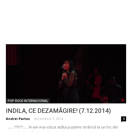
POP ROCK INTERNAȚIONAL
INDILA, CE DEZAMĂGIRE! (7.12.2014)
Andrei Partos
-
decembrie 7, 2014
0
.......??!!??...... N-am mai văzut atâta puștime strânsă la un loc din