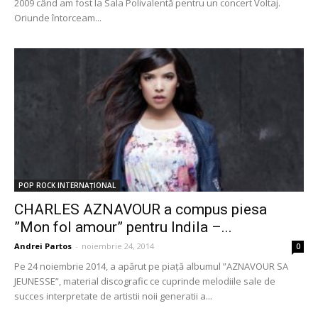
2009 când am fost la Sala Polivalentă pentru un concert Voltaj.
Oriunde întorceam...
POP ROCK INTERNAȚIONAL
CHARLES AZNAVOUR a compus piesa
”Mon fol amour” pentru Indila –...
Andrei Partos
-
noiembrie 24, 2014
0
Pe 24 noiembrie 2014, a apărut pe piață albumul ”AZNAVOUR SA
JEUNESSE”, material discografic ce cuprinde melodiile sale de
succes interpretate de artistii noii generatii a...