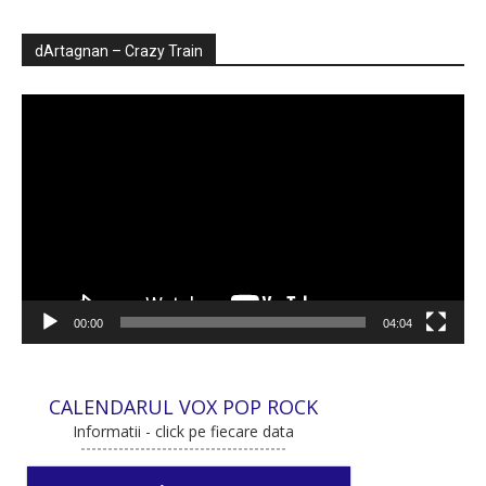
dArtagnan – Crazy Train
Player
video
00:00
04:04
CALENDARUL VOX POP ROCK
Informatii - click pe fiecare data