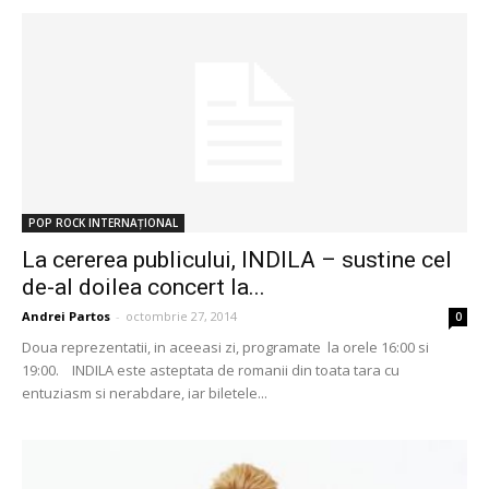
POP ROCK INTERNAȚIONAL
La cererea publicului, INDILA – sustine cel
de-al doilea concert la...
Andrei Partos
-
octombrie 27, 2014
0
Doua reprezentatii, in aceeasi zi, programate la orele 16:00 si
19:00. INDILA este asteptata de romanii din toata tara cu
entuziasm si nerabdare, iar biletele...