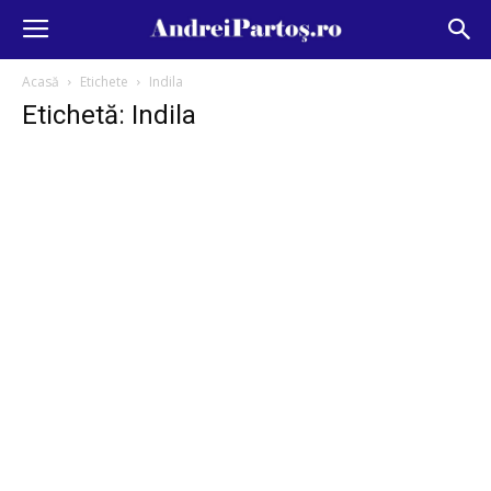
Acasă
Etichete
Indila
Etichetă: Indila