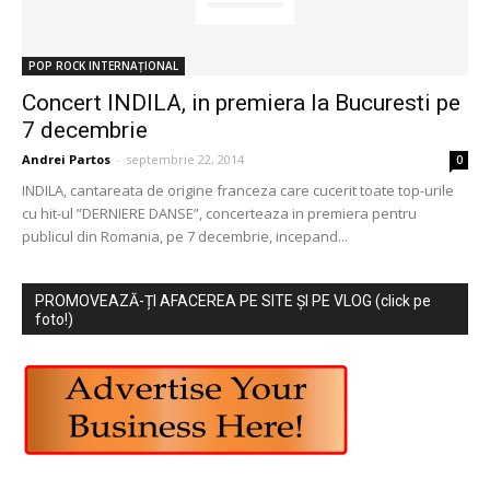
POP ROCK INTERNAȚIONAL
Concert INDILA, in premiera la Bucuresti pe
7 decembrie
Andrei Partos
-
septembrie 22, 2014
0
INDILA, cantareata de origine franceza care cucerit toate top-urile
cu hit-ul ”DERNIERE DANSE”, concerteaza in premiera pentru
publicul din Romania, pe 7 decembrie, incepand...
PROMOVEAZĂ-ȚI AFACEREA PE SITE ȘI PE VLOG (click pe
foto!)