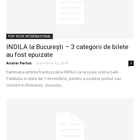
POP ROCK INTERNAȚIONAL
INDILA la Bucureşti – 3 categorii de bilete
au fost epuizate
Andrei Partos
-
octombrie 15, 2014
0
Faimoasa artista frantuzoaica INDILA va urca pe scena Salii
Palatului in data de 7 decembrie, pentru a sustine primul sau
concert in Romania. Aceasta...