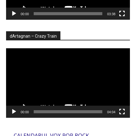
00:00
03:38
dArtagnan – Crazy Train
Player
video
00:00
04:04
CALENDARUL VOX POP ROCK