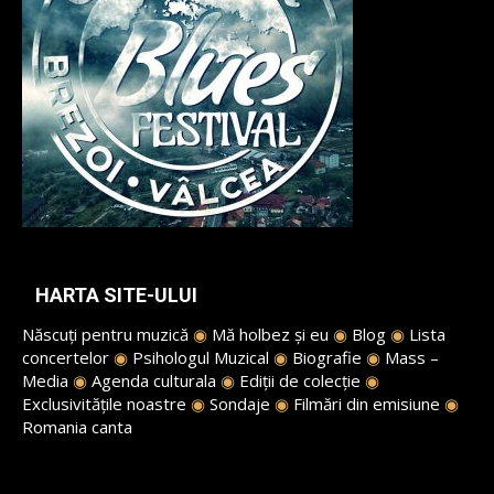
HARTA SITE-ULUI
Născuți pentru muzică
◉
Mă holbez și eu
◉
Blog
◉
Lista
concertelor
◉
Psihologul Muzical
◉
Biografie
◉
Mass –
Media
◉
Agenda culturala
◉
Ediții de colecție
◉
Exclusivitățile noastre
◉
Sondaje
◉
Filmări din emisiune
◉
Romania canta