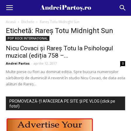
Acasă
Etichete
Rareș Totu Midnight Sun
Etichetă: Rareș Totu Midnight Sun
POP ROCK INTERNAȚIONAL
Nicu Covaci și Rareș Totu la Psihologul
muzical (ediția 758 –...
Andrei Partos
-
aprilie 12, 2017
0
Multe piese cu flori au dominat ediția. Spre bucuria numeroșilor
sărbătoriți de duminică! A revenit în studio Nicu Covaci, de data asta
alături de Rareș...
PROMOVEAZĂ-ȚI AFACEREA PE SITE ȘI PE VLOG (click pe
foto!)