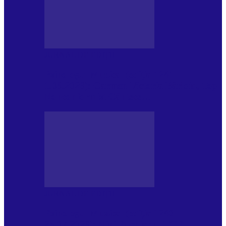
JURNAL DE EDIȚII
Psihologul Muzical (ediția 1241 –
1.08.2026): Carmen-Victoria Bârloiu, Top
Nonconformist Cântece…
JURNAL DE EDIȚII
Psihologul Muzical (ediția 1240 –
25.07.2026): Niki Puchianu, TOP