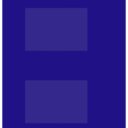
JURNALE DE P.A.E.
Foc de P.A.E. cu Andrei Partoș – ediția
952. Trei seriale…
JURNALE DE P.A.E.