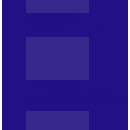
CRONICI DE CONCERT
Tania Turtureanu la Sala Palatului
CRONICI DE CONCERT
Între „Infinite Dreams” și Eddie: Iron
Maiden pe Arena Națională (28.05.2026)