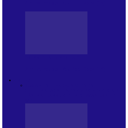
Arhiva revistei Vox Pop Rock (15)
PRESA CU SI DESPRE A.P.
Arhiva revistei Vox Pop Rock (14)
ARHIVA
Toate
ARTIȘTII PROPUN
AGENDA
CULTURALA
CALENDAR VOX POP ROCK
DE
PĂSTRAT
DARA ZICE…
RECOMANDARILE
MELE