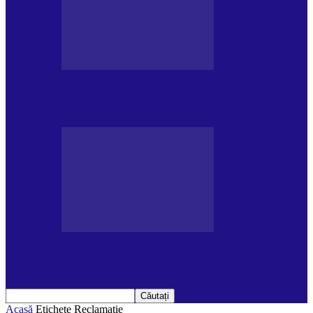
DE PĂSTRAT
Ziua internațională a Mării Negre (31.10)
DE PĂSTRAT
Ziua Internațională a Tigrului (29.07)
Acasă
Etichete
Reclamatie