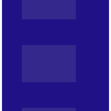
BLOGUL IULIEI
Din jurnalul unui ninja (121): Alfabetul
Improvizației și disciplina Spontaneității
BLOGUL IULIEI
Din jurnalul unui ninja (120): Masa mea și
alte revelații din…