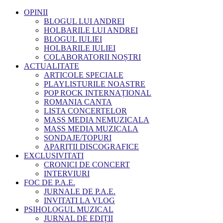
OPINII
BLOGUL LUI ANDREI
HOLBARILE LUI ANDREI
BLOGUL IULIEI
HOLBARILE IULIEI
COLABORATORII NOȘTRI
ACTUALITATE
ARTICOLE SPECIALE
PLAYLISTURILE NOASTRE
POP ROCK INTERNAȚIONAL
ROMANIA CANTA
LISTA CONCERTELOR
MASS MEDIA NEMUZICALA
MASS MEDIA MUZICALA
SONDAJE/TOPURI
APARIȚII DISCOGRAFICE
EXCLUSIVITATI
CRONICI DE CONCERT
INTERVIURI
FOC DE P.A.E.
JURNALE DE P.A.E.
INVITATI LA VLOG
PSIHOLOGUL MUZICAL
JURNAL DE EDIȚII