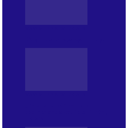
MASS MEDIA NEMUZICALA
Sfârșitul democrației așa cum o știm
MASS MEDIA NEMUZICALA
„Delta Sălbatică”, cel mai amplu
documentar dedicat Deltei Dunării,
proiectat în…