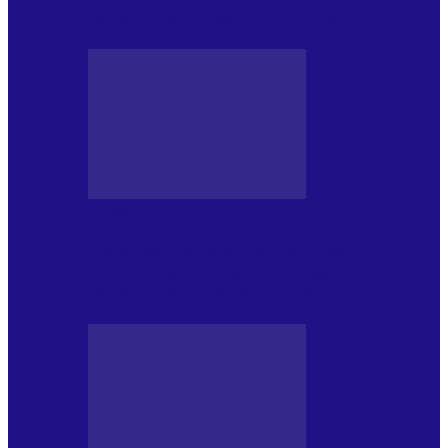
NONCONFORMIST CÂNTECE…
JURNAL DE EDIȚII
Psihologul Muzical (ediția 1239 –
18.07.2026): Walter Ghicolescu, TOP
NONCONFORMIST CÂNTECE…