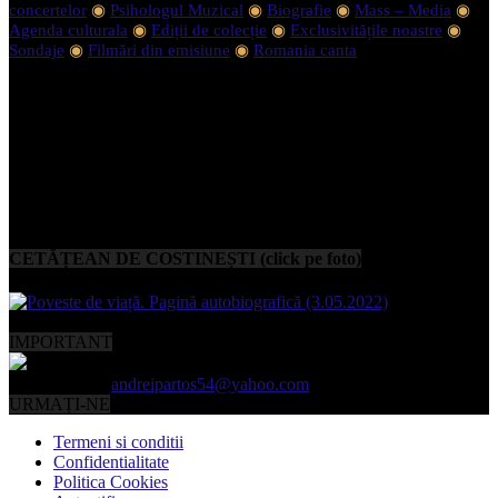
concertelor
◉
Psihologul Muzical
◉
Biografie
◉
Mass – Media
◉
Agenda culturala
◉
Ediții de colecție
◉
Exclusivitățile noastre
◉
Sondaje
◉
Filmări din emisiune
◉
Romania canta
CETĂȚEAN DE COSTINEȘTI (click pe foto)
IMPORTANT
Contactați-ne:
andreipartos54@yahoo.com
URMAȚI-NE
Termeni si conditii
Confidentialitate
Politica Cookies