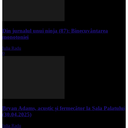
Din jurnalul unui ninja (87): Binecuvântarea
monotoniei
Iulia Radu
-
mai 8, 2025
0
Bryan Adams, acustic și fermecător la Sala Palatului
(30.04.2025)
Iulia Radu
-
mai 1, 2025