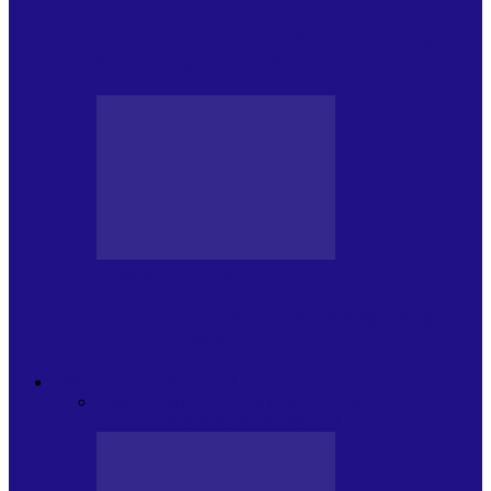
Foc de P.A.E. cu Andrei Partoș – ediția
951. Campionatul Mondial…
JURNALE DE P.A.E.
Foc de P.A.E. cu Andrei Partoș – ediția
950. V-a afectat…
PSIHOLOGUL MUZICAL
Toate
JURNAL DE EDIȚII
EDITII DE
COLECTIE
ARHIVA EMISIUNII