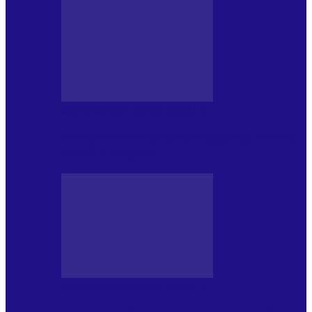
MASS MEDIA NEMUZICALA
170 de ani de România modernă. What’s
Next? la ediția a…
MASS MEDIA NEMUZICALA