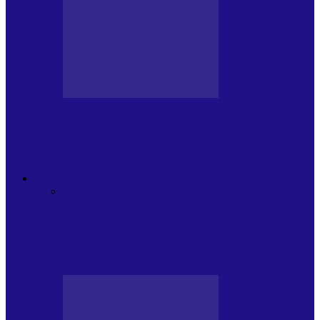
BLOGUL LUI ANDREI
JURNAL HOLBAT DIN 22 IULIE – N.
DAN SĂ DESEMNEZE PREMIER!…
ACTUALITATE
Toate
ARTICOLE SPECIALE
PLAYLISTURILE
NOASTRE
POP ROCK
INTERNAȚIONAL
ROMANIA CANTA
LISTA
CONCERTELOR
MASS MEDIA
NEMUZICALA
MASS MEDIA
MUZICALA
SONDAJE/TOPURI
APARIȚII
DISCOGRAFICE