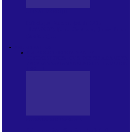
JURNAL DE EDIȚII
Psihologul Muzical (ediția 1238 –
11.07.2026): Dana Cristescu, Daniel Iancu
(telefonic),…
ANDREI PARTOS
Toate
BIOGRAFIE
CETATEAN DE
COSTINESTI
PRESA CU SI DESPRE A.P.
ARHIVA
VPR/P.R&S/SAPTAMANA
EMISIUNI RADIO DIN
TRECUT
PRESA CU SI DESPRE A.P.
Arhiva revistei Vox Pop Rock (17)