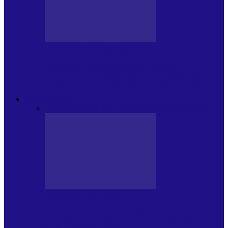
CRONICI DE CONCERT
Festivalul Internațional „George
Grigoriu” la Brăila (22 – 24.05.2026)
FOC DE P.A.E.
Toate
JURNALE DE P.A.E.
INVITATI LA VLOG
JURNALE DE P.A.E.
Foc de P.A.E. cu Andrei Partoș – ediția
953. Nicușor Dan…