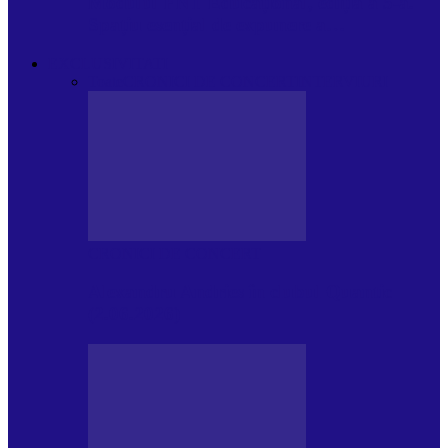
Modulul FNT Educațional, ediția a 5-a.
Spațiu esențial de expunere a…
EXCLUSIVITATI
Toate
CRONICI DE CONCERT
INTERVIURI
CRONICI DE CONCERT
Alexandru Andries în clubul Quantic
(2.06.2026)