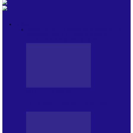
OPINII
Toate
BLOGUL LUI ANDREI
HOLBARILE LUI
ANDREI
BLOGUL IULIEI
HOLBARILE
IULIEI
COLABORATORII NOȘTRI
BLOGUL LUI ANDREI
77 DE MULȚUMIRI – DIN 2.08.