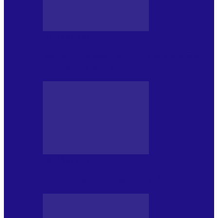
DE PĂSTRAT
World Kindness Day (Ziua Mondială a
Bunătății) (13.11)
DE PĂSTRAT
Ziua Îndeplinirii Visurilor (13.01)