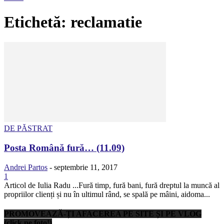
Etichetă: reclamatie
DE PĂSTRAT
Posta Română fură… (11.09)
Andrei Partos
-
septembrie 11, 2017
1
Articol de Iulia Radu ...Fură timp, fură bani, fură dreptul la muncă al
propriilor clienți și nu în ultimul rând, se spală pe mâini, aidoma...
PROMOVEAZĂ-ȚI AFACEREA PE SITE ȘI PE VLOG
(click pe foto!)