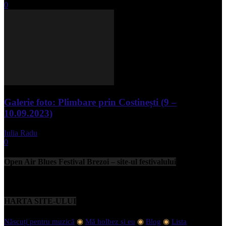
0
Galerie foto: Plimbare prin Costinești (9 –
10.09.2023)
Iulia Radu
-
septembrie 11, 2023
0
Open Air Blues Festival Brezoi – site-ul festivalului
HARTA SITE-ULUI
Născuți pentru muzică
◉
Mă holbez și eu
◉
Blog
◉
Lista