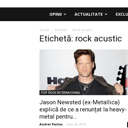
OPINII
ACTUALITATE
EXCLU
Acasă
Etichete
Rock acustic
Etichetă: rock acustic
POP ROCK INTERNAȚIONAL
Jason Newsted (ex-Metallica)
explică de ce a renunțat la heavy-
metal pentru...
Andrei Partos
-
iulie 24, 2016