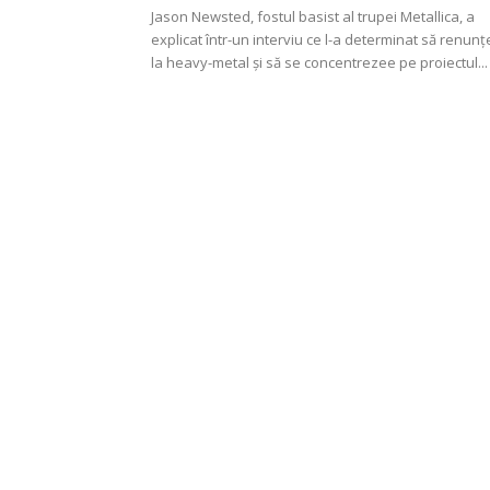
Jason Newsted, fostul basist al trupei Metallica, a
explicat într-un interviu ce l-a determinat să renunț
la heavy-metal și să se concentrezee pe proiectul...