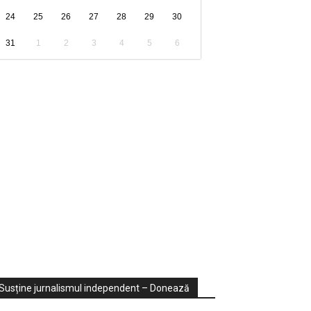
24
25
26
27
28
29
30
31
1
2
3
4
5
6
ondaje
ideo
Susține jurnalismul independent – Donează