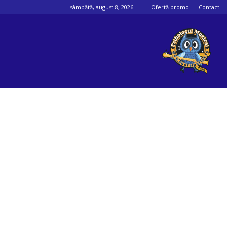
sâmbătă, august 8, 2026
Ofertă promo
Contact
Psihologul
muzical