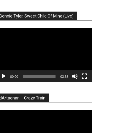
Bonnie Tyler, Sweet Child Of Mine (Live)
ayer
deo
00:00
03:38
dArtagnan – Crazy Train
ayer
deo