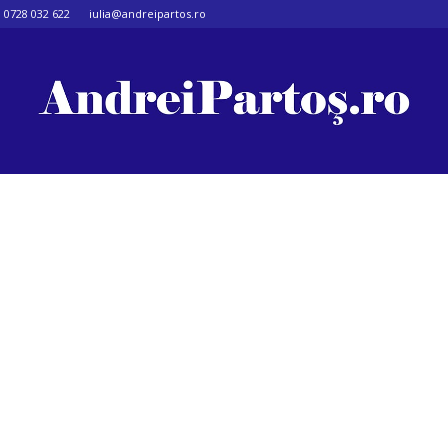
0728 032 622
iulia@andreipartos.ro