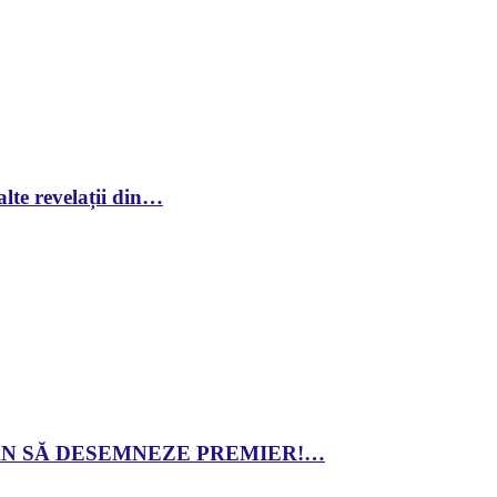
lte revelații din…
 DAN SĂ DESEMNEZE PREMIER!…