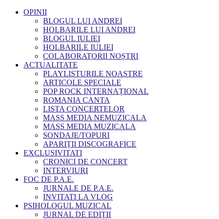
OPINII
BLOGUL LUI ANDREI
HOLBARILE LUI ANDREI
BLOGUL IULIEI
HOLBARILE IULIEI
COLABORATORII NOȘTRI
ACTUALITATE
PLAYLISTURILE NOASTRE
ARTICOLE SPECIALE
POP ROCK INTERNAȚIONAL
ROMANIA CANTA
LISTA CONCERTELOR
MASS MEDIA NEMUZICALA
MASS MEDIA MUZICALA
SONDAJE/TOPURI
APARIȚII DISCOGRAFICE
EXCLUSIVITATI
CRONICI DE CONCERT
INTERVIURI
FOC DE P.A.E.
JURNALE DE P.A.E.
INVITATI LA VLOG
PSIHOLOGUL MUZICAL
JURNAL DE EDIȚII