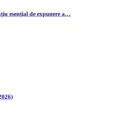
țiu esențial de expunere a…
2026)