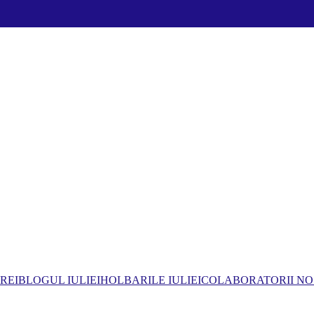
REI
BLOGUL IULIEI
HOLBARILE IULIEI
COLABORATORII NO