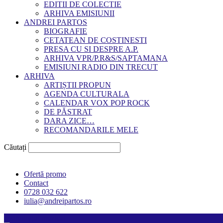
EDITII DE COLECTIE
ARHIVA EMISIUNII
ANDREI PARTOS
BIOGRAFIE
CETATEAN DE COSTINESTI
PRESA CU SI DESPRE A.P.
ARHIVA VPR/P.R&S/SAPTAMANA
EMISIUNI RADIO DIN TRECUT
ARHIVA
ARTIȘTII PROPUN
AGENDA CULTURALA
CALENDAR VOX POP ROCK
DE PĂSTRAT
DARA ZICE…
RECOMANDARILE MELE
Căutați
Ofertă promo
Contact
0728 032 622
iulia@andreipartos.ro
Psihologul muzical