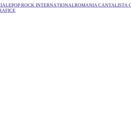
CIALE
POP ROCK INTERNAȚIONAL
ROMANIA CANTA
LISTA
RAFICE