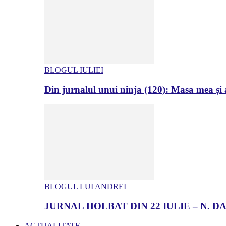
BLOGUL IULIEI
Din jurnalul unui ninja (120): Masa mea și a
BLOGUL LUI ANDREI
JURNAL HOLBAT DIN 22 IULIE – N.
ACTUALITATE