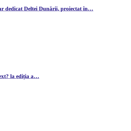
r dedicat Deltei Dunării, proiectat în…
xt? la ediția a…