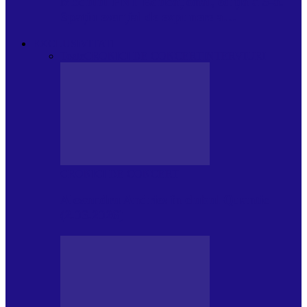
Modulul FNT Educațional, ediția a 5-a.
Spațiu esențial de expunere a…
EXCLUSIVITATI
Toate
CRONICI DE CONCERT
INTERVIURI
CRONICI DE CONCERT
Alexandru Andries în clubul Quantic
(2.06.2026)