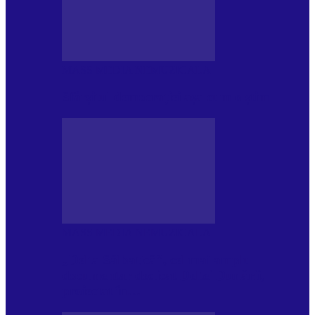
MASS MEDIA NEMUZICALA
Sfârșitul democrației așa cum o știm
MASS MEDIA NEMUZICALA
„Delta Sălbatică”, cel mai amplu
documentar dedicat Deltei Dunării,
proiectat în…