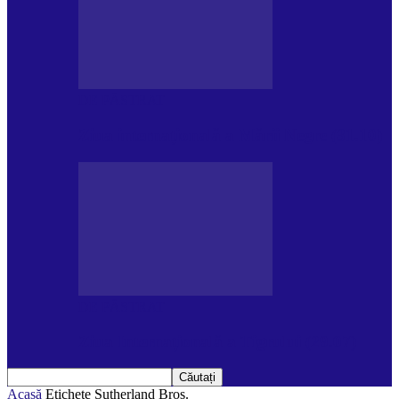
DE PĂSTRAT
Ziua internațională a Mării Negre (31.10)
DE PĂSTRAT
Ziua Internațională a Tigrului (29.07)
Acasă
Etichete
Sutherland Bros.