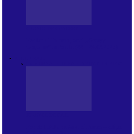
CRONICI DE CONCERT
Festivalul Internațional „George
Grigoriu” la Brăila (22 – 24.05.2026)
FOC DE P.A.E.
Toate
JURNALE DE P.A.E.
INVITATI LA VLOG
JURNALE DE P.A.E.
Foc de P.A.E. cu Andrei Partoș – ediția
953. Nicușor Dan…