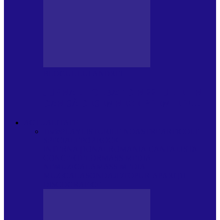
BLOGUL LUI ANDREI
JURNAL HOLBAT DIN 22 IULIE – N.
DAN SĂ DESEMNEZE PREMIER!…
ACTUALITATE
Toate
PLAYLISTURILE NOASTRE
ARTICOLE
SPECIALE
POP ROCK
INTERNAȚIONAL
ROMANIA CANTA
LISTA
CONCERTELOR
MASS MEDIA
NEMUZICALA
MASS MEDIA
MUZICALA
SONDAJE/TOPURI
APARIȚII
DISCOGRAFICE