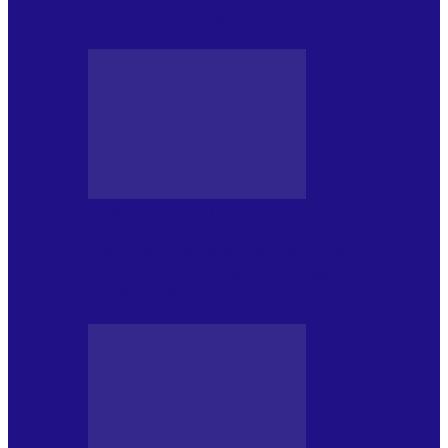
NONCONFORMIST CÂNTECE…
JURNAL DE EDIȚII
Psihologul Muzical (ediția 1239 –
18.07.2026): Walter Ghicolescu, TOP
NONCONFORMIST CÂNTECE…