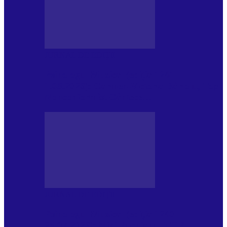
JURNAL DE EDIȚII
Psihologul Muzical (ediția 1241 –
1.08.2026): Carmen-Victoria Bârloiu, Top
Nonconformist Cântece…
JURNAL DE EDIȚII
Psihologul Muzical (ediția 1240 –
25.07.2026): Niki Puchianu, TOP