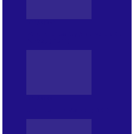
DE PĂSTRAT
World Kindness Day (Ziua Mondială a
Bunătății) (13.11)
DE PĂSTRAT
Ziua Îndeplinirii Visurilor (13.01)