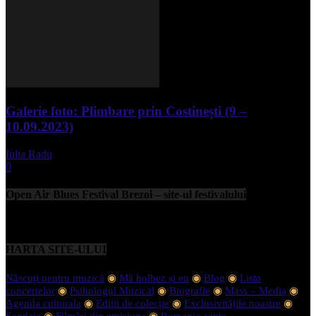
Galerie foto: Plimbare prin Costinești (9 –
10.09.2023)
Iulia Radu
-
septembrie 11, 2023
0
Open Air Blues Festival Brezoi – site-ul festivalului
HARTA SITE-ULUI
Născuți pentru muzică
◉
Mă holbez și eu
◉
Blog
◉
Lista
concertelor
◉
Psihologul Muzical
◉
Biografie
◉
Mass – Media
◉
Agenda culturala
◉
Ediții de colecție
◉
Exclusivitățile noastre
◉
Sondaje
◉
Filmări din emisiune
◉
Romania canta