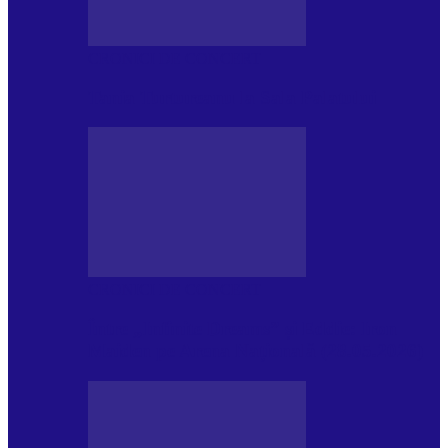
CRONICI DE CONCERT
Tania Turtureanu la Sala Palatului
CRONICI DE CONCERT
Între „Infinite Dreams” și Eddie: Iron
Maiden pe Arena Națională (28.05.2026)