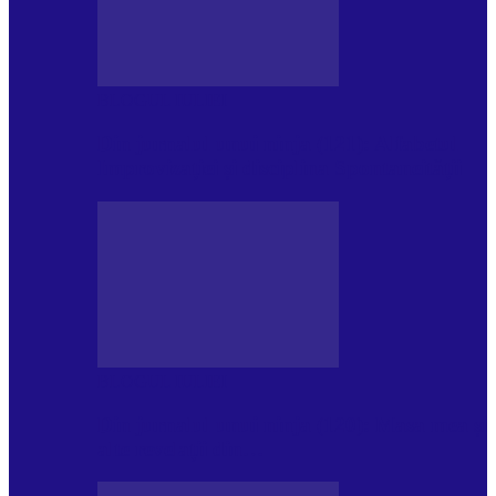
BLOGUL IULIEI
Din jurnalul unui ninja (121): Alfabetul
Improvizației și disciplina Spontaneității
BLOGUL IULIEI
Din jurnalul unui ninja (120): Masa mea și
alte revelații din…