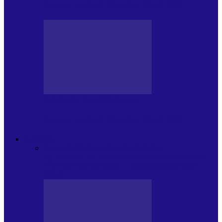
Arhiva revistei Vox Pop Rock (15)
PRESA CU SI DESPRE A.P.
Arhiva revistei Vox Pop Rock (14)
ARHIVA
Toate
ARTIȘTII PROPUN
AGENDA
CULTURALA
CALENDAR VOX POP ROCK
DE
PĂSTRAT
DARA ZICE…
RECOMANDARILE
MELE