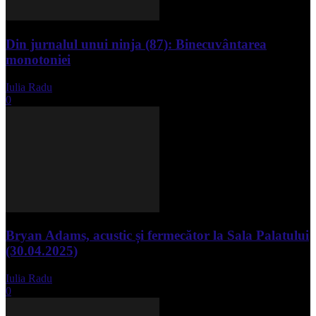
Din jurnalul unui ninja (87): Binecuvântarea
monotoniei
Iulia Radu
-
mai 8, 2025
0
Bryan Adams, acustic și fermecător la Sala Palatului
(30.04.2025)
Iulia Radu
-
mai 1, 2025
0