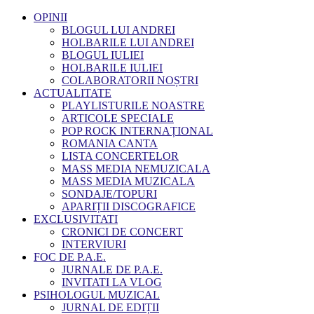
OPINII
BLOGUL LUI ANDREI
HOLBARILE LUI ANDREI
BLOGUL IULIEI
HOLBARILE IULIEI
COLABORATORII NOȘTRI
ACTUALITATE
PLAYLISTURILE NOASTRE
ARTICOLE SPECIALE
POP ROCK INTERNAȚIONAL
ROMANIA CANTA
LISTA CONCERTELOR
MASS MEDIA NEMUZICALA
MASS MEDIA MUZICALA
SONDAJE/TOPURI
APARIȚII DISCOGRAFICE
EXCLUSIVITATI
CRONICI DE CONCERT
INTERVIURI
FOC DE P.A.E.
JURNALE DE P.A.E.
INVITATI LA VLOG
PSIHOLOGUL MUZICAL
JURNAL DE EDIȚII