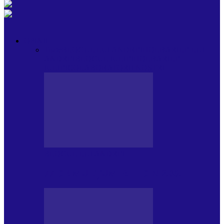
OPINII
Toate
BLOGUL LUI ANDREI
HOLBARILE LUI
ANDREI
BLOGUL IULIEI
HOLBARILE
IULIEI
COLABORATORII NOȘTRI
BLOGUL LUI ANDREI
77 DE MULȚUMIRI – DIN 2.08.