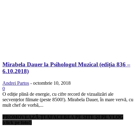
Mirabela Dauer la Psihologul Muzical (ediția 836 –
6.10.2018)
Andrei Partos
-
octombrie 10, 2018
0
O ediție plină de energie, cu cifre record de vizualizări ale
secvențelor filmate (peste 8500!). Mirabela Dauer, în mare vervă, cu
mult chef de vorbă,...
PROMOVEAZĂ-ȚI AFACEREA PE SITE ȘI PE VLOG
(click pe foto!)