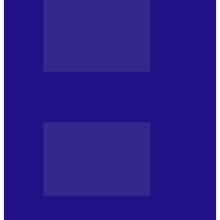
MASS MEDIA NEMUZICALA
170 de ani de România modernă. What’s
Next? la ediția a…
MASS MEDIA NEMUZICALA