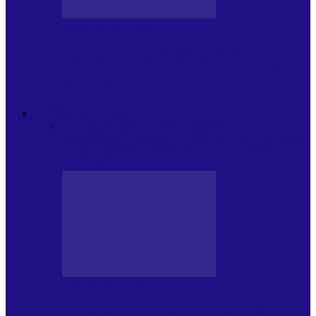
JURNAL DE EDIȚII
Psihologul Muzical (ediția 1238 –
11.07.2026): Dana Cristescu, Daniel Iancu
(telefonic),…
ANDREI PARTOS
Toate
BIOGRAFIE
CETATEAN DE
COSTINESTI
PRESA CU SI DESPRE A.P.
ARHIVA
VPR/P.R&S/SAPTAMANA
EMISIUNI RADIO DIN
TRECUT
PRESA CU SI DESPRE A.P.
Arhiva revistei Vox Pop Rock (17)