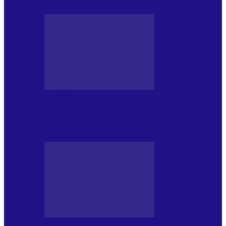
JURNALE DE P.A.E.
Foc de P.A.E. cu Andrei Partoș – ediția
952. Trei seriale…
JURNALE DE P.A.E.