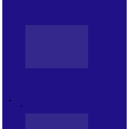
Foc de P.A.E. cu Andrei Partoș – ediția
951. Campionatul Mondial…
JURNALE DE P.A.E.
Foc de P.A.E. cu Andrei Partoș – ediția
950. V-a afectat…
PSIHOLOGUL MUZICAL
Toate
JURNAL DE EDIȚII
EDITII DE
COLECTIE
ARHIVA EMISIUNII