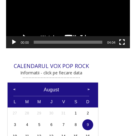
00:00
04:04
CALENDARUL VOX POP ROCK
Informatii - click pe fiecare data
August
L
M
M
J
V
S
D
27
28
29
30
31
1
2
3
4
5
6
7
8
9