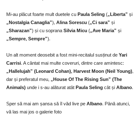
Mi-au plăcut foarte mult duetele cu
Paula Seling
(
„Liberta”
și
„Nostalgia Canaglia”
),
Alina Sorescu
(
„Ci sara”
și
„Sharazan”
) și cu soprana
Silvia Micu
(
„Ave Maria”
și
„Sempre, Sempre”
).
Un alt moment deosebit a fost mini-recitalul susținut de
Yari
Carrisi
. A cântat mai multe coveruri, dintre care amintesc:
„Hallelujah” (Leonard Cohan), Harvest Moon (Neil Young)
,
dar și preferatul meu,
„House Of The Rising Sun” (The
Animals)
unde i s-au alăturat atât
Paula Seling
cât și
Albano
.
Sper să mai am șansa să îl văd live pe
Albano
. Până atunci,
vă las mai jos o galerie foto