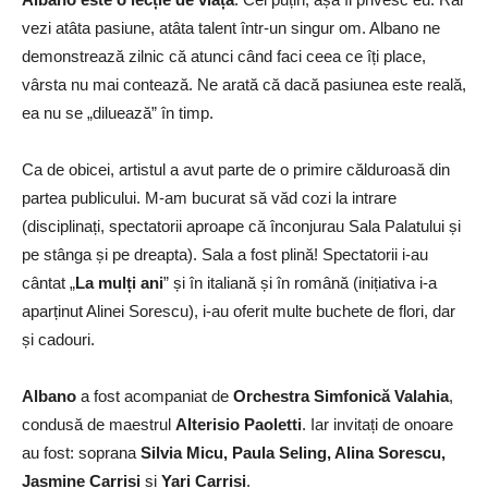
vezi atâta pasiune, atâta talent într-un singur om. Albano ne
demonstrează zilnic că atunci când faci ceea ce îți place,
vârsta nu mai contează. Ne arată că dacă pasiunea este reală,
ea nu se „diluează” în timp.
Ca de obicei, artistul a avut parte de o primire călduroasă din
partea publicului. M-am bucurat să văd cozi la intrare
(disciplinați, spectatorii aproape că înconjurau Sala Palatului și
pe stânga și pe dreapta). Sala a fost plină! Spectatorii i-au
cântat „
La mulți ani
” și în italiană și în română (inițiativa i-a
aparținut Alinei Sorescu), i-au oferit multe buchete de flori, dar
și cadouri.
Albano
a fost acompaniat de
Orchestra Simfonică Valahia
,
condusă de maestrul
Alterisio Paoletti
. Iar invitați de onoare
au fost: soprana
Silvia Micu, Paula Seling, Alina Sorescu,
Jasmine Carrisi
și
Yari Carrisi
.