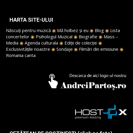
HARTA SITE-ULUI
Născuți pentru muzică
◉
Mă holbez și eu
◉
Blog
◉
Lista
concertelor
◉
Psihologul Muzical
◉
Biografie
◉
Mass –
Media
◉
Agenda culturala
◉
Ediții de colecție
◉
Exclusivitățile noastre
◉
Sondaje
◉
Filmări din emisiune
◉
Romania canta