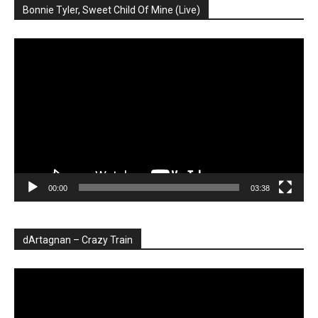
Bonnie Tyler, Sweet Child Of Mine (Live)
Player
video
00:00
03:38
dArtagnan – Crazy Train
Player
video