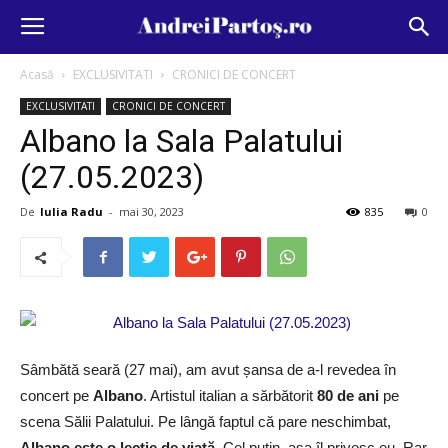
Acasă
EXCLUSIVITATI
CRONICI DE CONCERT
EXCLUSIVITATI
CRONICI DE CONCERT
Albano la Sala Palatului
(27.05.2023)
De
Iulia Radu
-
mai 30, 2023
835
0
Sâmbătă seară (27 mai), am avut șansa de a-l revedea în
concert pe
Albano
. Artistul italian a sărbătorit
80 de ani
pe
scena Sălii Palatului. Pe lângă faptul că pare neschimbat,
Albano este o lecție de viață
. Cel puțin, așa îl privesc eu. Rar