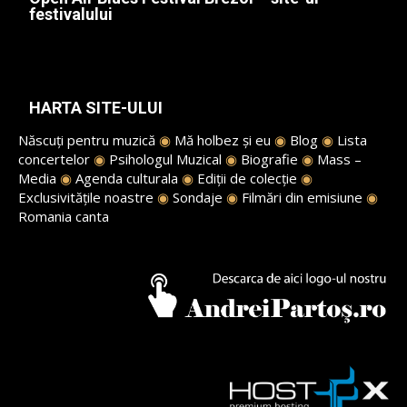
festivalului
HARTA SITE-ULUI
Născuți pentru muzică
◉
Mă holbez și eu
◉
Blog
◉
Lista
concertelor
◉
Psihologul Muzical
◉
Biografie
◉
Mass –
Media
◉
Agenda culturala
◉
Ediții de colecție
◉
Exclusivitățile noastre
◉
Sondaje
◉
Filmări din emisiune
◉
Romania canta