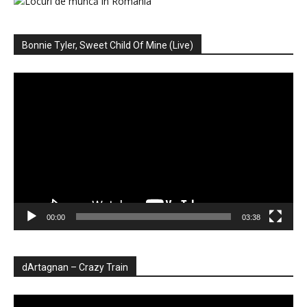
Bonnie Tyler, Sweet Child Of Mine (Live)
Player
video
00:00
03:38
dArtagnan – Crazy Train
Player