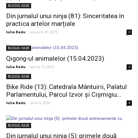
BLOGUL IULIEI
Din jurnalul unui ninja (81): Sinceritatea în
practica artelor marțiale
Iulia Radu
-
ianuarie 30, 2025
0
BLOGUL IULIEI
Qigong-ul animalelor (15.04.2023)
Iulia Radu
-
aprilie 15, 2023
0
BLOGUL IULIEI
Bike Ride (13): Catedrala Mântuirii, Palatul
Parlamentului, Parcul Izvor și Cișmigiu...
Iulia Radu
-
iunie 6, 2020
0
BLOGUL IULIEI
Din jurnalul unui ninja (5): primele două