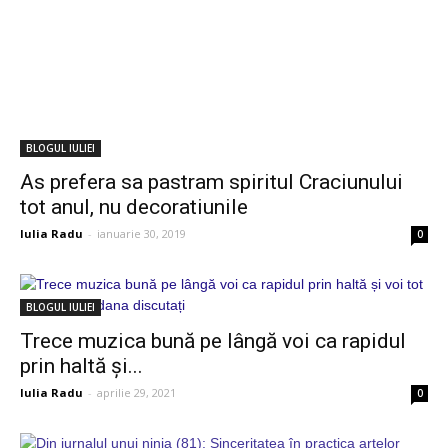
BLOGUL IULIEI
As prefera sa pastram spiritul Craciunului
tot anul, nu decoratiunile
Iulia Radu
-
ianuarie 30, 2019
0
BLOGUL IULIEI
Trece muzica bună pe lângă voi ca rapidul
prin haltă și...
Iulia Radu
-
aprilie 29, 2021
0