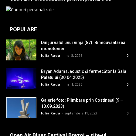
POPULARE
Din jurnalul unui ninja (87): Binecuvântarea
monotoniei
Iulia Radu
-
mai 8, 2025
0
Bryan Adams, acustic și fermecător la Sala
Palatului (30.04.2025)
Iulia Radu
-
mai 1, 2025
0
Galerie foto: Plimbare prin Costinești (9 –
10.09.2023)
Iulia Radu
-
septembrie 11, 2023
0
Open Air Blues Festival Brezoi – site-ul