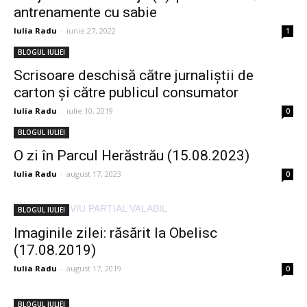
antrenamente cu sabie
Iulia Radu
-
iunie 27, 2022
1
BLOGUL IULIEI
Scrisoare deschisă către jurnaliștii de
carton și către publicul consumator
Iulia Radu
-
iulie 10, 2019
0
BLOGUL IULIEI
O zi în Parcul Herăstrău (15.08.2023)
Iulia Radu
-
august 17, 2023
0
BLOGUL IULIEI
Imaginile zilei: răsărit la Obelisc
(17.08.2019)
Iulia Radu
-
august 17, 2019
0
BLOGUL IULIEI