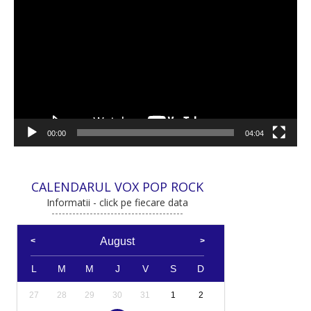
video
00:00
04:04
CALENDARUL VOX POP ROCK
Informatii - click pe fiecare data
August
L
M
M
J
V
S
D
27
28
29
30
31
1
2