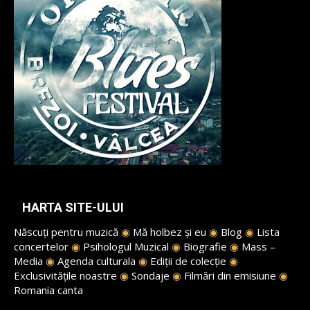
HARTA SITE-ULUI
Născuți pentru muzică
◉
Mă holbez și eu
◉
Blog
◉
Lista
concertelor
◉
Psihologul Muzical
◉
Biografie
◉
Mass –
Media
◉
Agenda culturala
◉
Ediții de colecție
◉
Exclusivitățile noastre
◉
Sondaje
◉
Filmări din emisiune
◉
Romania canta