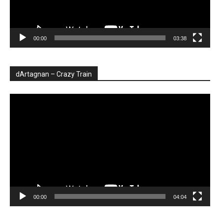
00:00
03:38
dArtagnan – Crazy Train
Player
video
00:00
04:04