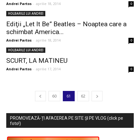
Andrei Partos
-
aprilie 18, 2014
0
HOLBARILE LUI ANDREI
Ediţii „Let It Be” Beatles – Noaptea care a
schimbat America...
Andrei Partos
-
aprilie 18, 2014
0
HOLBARILE LUI ANDREI
SCURT, LA MATINEU
Andrei Partos
-
aprilie 17, 2014
0
60
61
62
PROMOVEAZĂ-ȚI AFACEREA PE SITE ȘI PE VLOG (click pe
foto!)