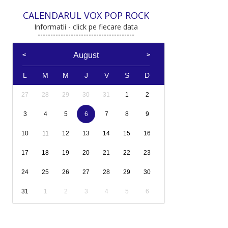
CALENDARUL VOX POP ROCK
Informatii - click pe fiecare data
August
L
M
M
J
V
S
D
27
28
29
30
31
1
2
3
4
5
6
7
8
9
10
11
12
13
14
15
16
17
18
19
20
21
22
23
24
25
26
27
28
29
30
31
1
2
3
4
5
6