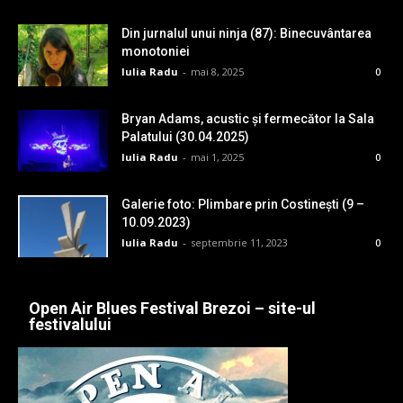
Din jurnalul unui ninja (87): Binecuvântarea
monotoniei
Iulia Radu
-
mai 8, 2025
0
Bryan Adams, acustic și fermecător la Sala
Palatului (30.04.2025)
Iulia Radu
-
mai 1, 2025
0
Galerie foto: Plimbare prin Costinești (9 –
10.09.2023)
Iulia Radu
-
septembrie 11, 2023
0
Open Air Blues Festival Brezoi – site-ul
festivalului