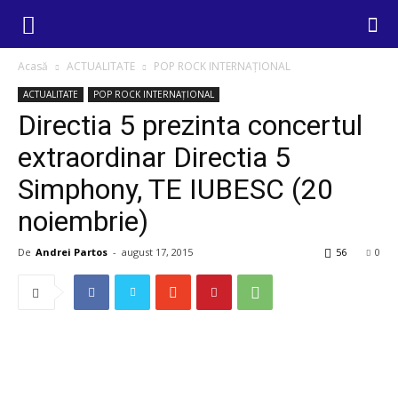
Acasă
ACTUALITATE
POP ROCK INTERNAȚIONAL
ACTUALITATE
POP ROCK INTERNAȚIONAL
Directia 5 prezinta concertul
extraordinar Directia 5
Simphony, TE IUBESC (20
noiembrie)
De
Andrei Partos
-
august 17, 2015
56
0