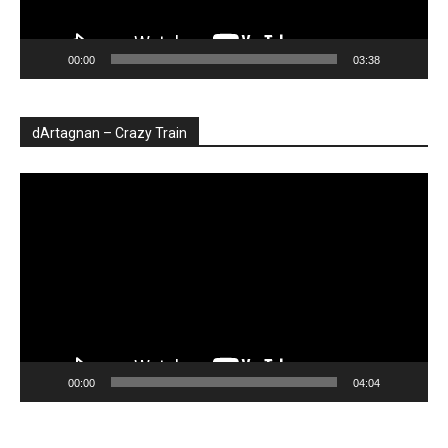
00:00
03:38
dArtagnan – Crazy Train
Player
video
00:00
04:04