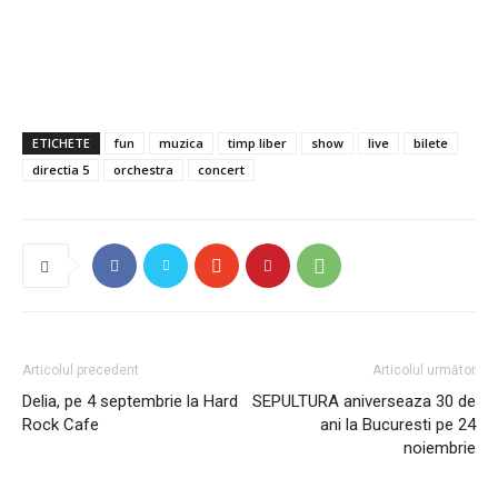
ETICHETE
fun
muzica
timp liber
show
live
bilete
directia 5
orchestra
concert
Articolul precedent
Articolul următor
Delia, pe 4 septembrie la Hard
SEPULTURA aniverseaza 30 de
Rock Cafe
ani la Bucuresti pe 24
noiembrie