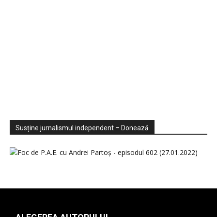
Sondaje
Video
Susține jurnalismul independent – Donează