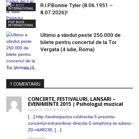
R.I.P.Bonnie Tyler (8.06.1951 –
POP ROCK
INTERNAȚIONAL
8.07.2026)!
POP ROCK
INTERNAȚIONAL
Ultimo a vândut peste 250.000 de
bilete pentru concertul de la Tor
Vergata (4 iulie, Roma)
POP ROCK
INTERNAȚIONAL
1 COMENTARIU
CONCERTE, FESTIVALURI, LANSARI –
EVENIMENTE 2015 | Psihologul muzical
august 27, 2015 at 9:33 pm
[…]
http://andreipartos.ro/directia-5-prezinta-
concertul-extraordinar-directia-5-simphony-te-iubesc-
20-n&#8230
; […]
Răspundeți