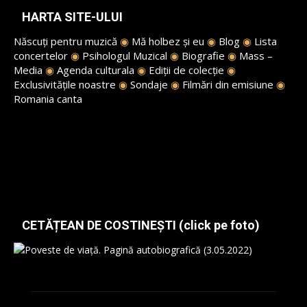
HARTA SITE-ULUI
Născuți pentru muzică
◉
Mă holbez și eu
◉
Blog
◉
Lista
concertelor
◉
Psihologul Muzical
◉
Biografie
◉
Mass –
Media
◉
Agenda culturala
◉
Ediții de colecție
◉
Exclusivitățile noastre
◉
Sondaje
◉
Filmări din emisiune
◉
Romania canta
CETĂȚEAN DE COSTINEȘTI (click pe foto)