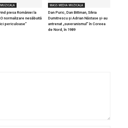
 MUZICALA
MASS MEDIA MUZICALA
vind piesa României la
Dan Puric, Dan Bittman, Silvia
 „O normalizare nesăbuită
Dumitrescu și Adrian Năstase și-au
ici periculoase”
antrenat „suveranismul” în Coreea
de Nord, în 1989