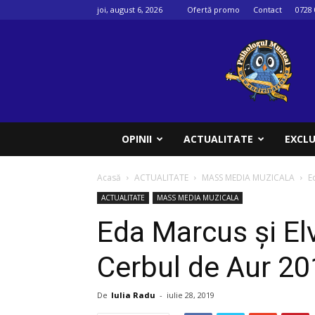
joi, august 6, 2026
Ofertă promo
Contact
0728 
Psihologul
muzical
OPINII
ACTUALITATE
EXCLU
Acasă
ACTUALITATE
MASS MEDIA MUZICALA
E
ACTUALITATE
MASS MEDIA MUZICALA
Eda Marcus şi El
Cerbul de Aur 2
De
Iulia Radu
-
iulie 28, 2019