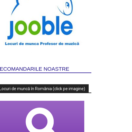
ECOMANDARILE NOASTRE
Locuri de muncă în România (click pe imagine)