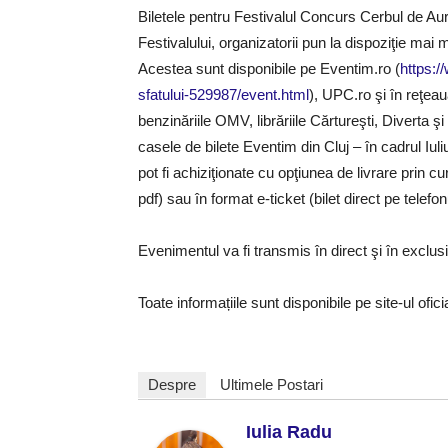
Biletele pentru Festivalul Concurs Cerbul de Aur
Festivalului, organizatorii pun la dispoziţie mai m
Acestea sunt disponibile pe Eventim.ro (
https:/
sfatului-529987/event.html
), UPC.ro şi în reţea
benzinăriile OMV, librăriile Cărtureşti, Diverta
casele de bilete Eventim din Cluj – în cadrul Iul
pot fi achiziţionate cu opţiunea de livrare prin cu
pdf) sau în format e-ticket (bilet direct pe telefo
Evenimentul va fi transmis în direct şi în exclu
Toate informațiile sunt disponibile pe site-ul ofici
Despre
Ultimele Postari
Iulia Radu