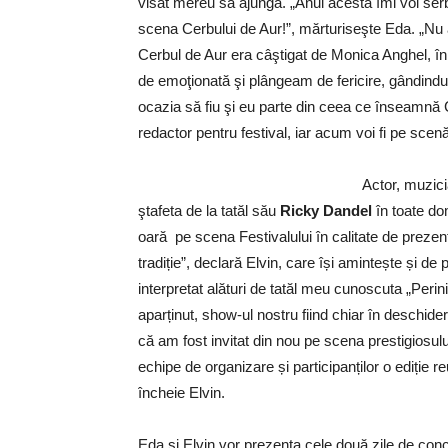
visat mereu să ajungă. „Anul acesta îmi voi ser
scena Cerbului de Aur!”, mărturiseşte Eda. „Nu 
Cerbul de Aur era câştigat de Monica Anghel, în 
de emoţionată şi plângeam de fericire, gândind
ocazia să fiu şi eu parte din ceea ce înseamnă C
redactor pentru festival, iar acum voi fi pe sc
Actor, muzic
ştafeta de la tatăl său
Ricky Dandel
în toate dom
oară pe scena Festivalului în calitate de preze
tradiție”, declară Elvin, care își amintește și d
interpretat alături de tatăl meu cunoscuta „Perin
aparținut, show-ul nostru fiind chiar în deschide
că am fost invitat din nou pe scena prestigiosul
echipe de organizare și participanților o ediție 
încheie Elvin.
Eda și Elvin vor prezenta cele două zile de concu