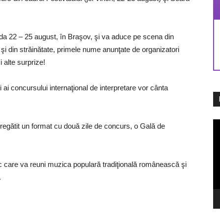
oada 22 – 25 august, în Braşov, şi va aduce pe scena din
a şi din străinătate, primele nume anunţate de organizatori
 alte surprize!
şti ai concursului internaţional de interpretare vor cânta
Pl
regătit un format cu două zile de concurs, o Gală de
vi
ic care va reuni muzica populară tradiţională românească şi
.