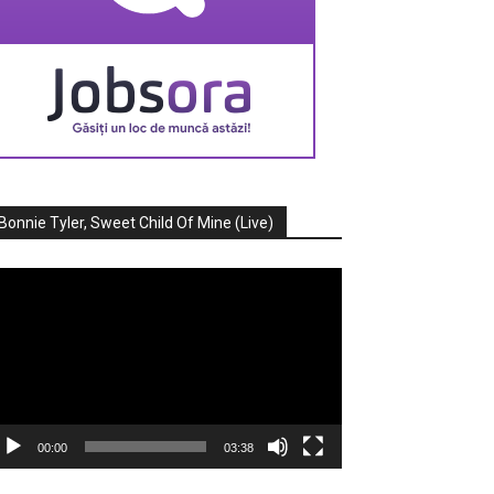
Bonnie Tyler, Sweet Child Of Mine (Live)
ayer
deo
00:00
03:38