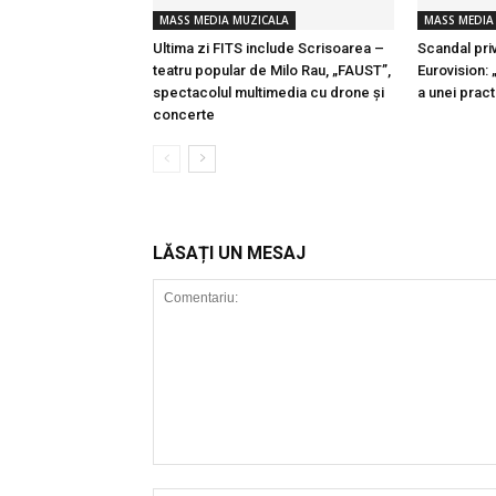
MASS MEDIA MUZICALA
MASS MEDIA
Ultima zi FITS include Scrisoarea –
Scandal pri
teatru popular de Milo Rau, „FAUST”,
Eurovision:
spectacolul multimedia cu drone și
a unei pract
concerte
LĂSAȚI UN MESAJ