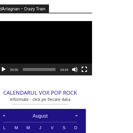
dArtagnan – Crazy Train
ayer
deo
00:00
04:04
CALENDARUL VOX POP ROCK
Informatii - click pe fiecare data
August
L
M
M
J
V
S
D