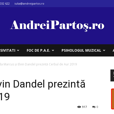
032 622
iulia@andreipartos.ro
SIVITATI
FOC DE P.A.E.
PSIHOLOGUL MUZICAL
da Marcus şi Elvin Dandel prezintă Cerbul de Aur 2019
vin Dandel prezintă
019
917
0