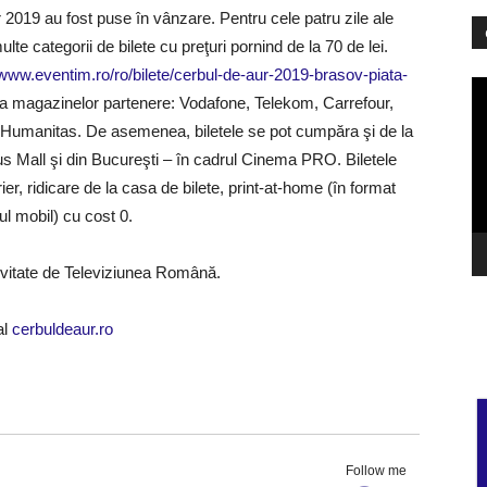
 2019 au fost puse în vânzare. Pentru cele patru zile ale
ulte categorii de bilete cu preţuri pornind de la 70 de lei.
/www.eventim.ro/ro/bilete/cerbul-de-aur-2019-brasov-piata-
Pl
ua magazinelor partenere: Vodafone, Telekom, Carrefour,
vi
 şi Humanitas. De asemenea, biletele se pot cumpăra şi de la
ius Mall şi din Bucureşti – în cadrul Cinema PRO. Biletele
rier, ridicare de la casa de bilete, print-at-home (în format
nul mobil) cu cost 0.
sivitate de Televiziunea Română.
al
cerbuldeaur.ro
Follow me