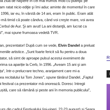
ba ziua de naştere în cel mai frumos mod cu putinţă: pe
am ratat nicio ediţie şi îmi aduc aminte de momentul în care
1996, iar eu, în vârstă de 14 ani, eram în public. Eram atât
u-mă timid că poate cândva, când voi creşte mare, voi avea
erbul de Aur. Şi am avut! La ani distanţă, am lucrat ca
enă!”, mai spune frumoasa vedetă TVR.
ian, prezentator! După cum se vede,
Elvin Dandel
a preluat
eniile artistice. „Sunt foarte fericit să fiu pentru a doua
R
ntator, să simt de aproape pulsul acestui eveniment de
e prima sa apariție la Cerb, în 1996. „Aveam 15 ani şi am
ița“, într-o prelucrare techno, aranjament care mi-a
rea recitalului lui Tom Jones”, spune tânărul Dandel. „Faptul
ui festival ca prezentator mă onorează. Doresc întregii
reușită, care să rămână și peste ani în memoria publicului”,
rs din cadrul Festivalului (joi-vineri, 22-23 august) şi Seara