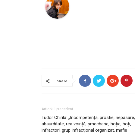
Share
Articolul precedent
Tudor Chirilă: „Incompetență, prostie, nepăsare,
absurditate, rea voință, șmecherie, hoție, hoți,
infractori, grup infracțional organizat, mafie