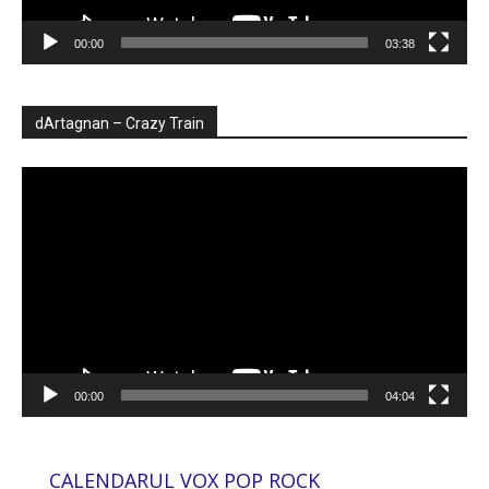
00:00
03:38
dArtagnan – Crazy Train
Player
video
00:00
04:04
CALENDARUL VOX POP ROCK