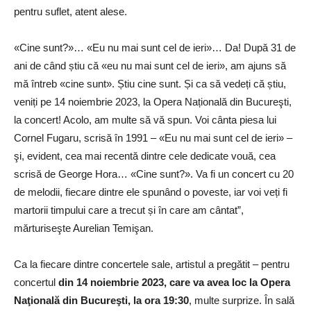
pentru suflet, atent alese.
«Cine sunt?»… «Eu nu mai sunt cel de ieri»… Da! După 31 de
ani de când știu că «eu nu mai sunt cel de ieri», am ajuns să
mă întreb «cine sunt». Știu cine sunt. Și ca să vedeți că știu,
veniți pe 14 noiembrie 2023, la Opera Națională din Bucureşti,
la concert! Acolo, am multe să vă spun. Voi cânta piesa lui
Cornel Fugaru, scrisă în 1991 – «Eu nu mai sunt cel de ieri» –
şi, evident, cea mai recentă dintre cele dedicate vouă, cea
scrisă de George Hora… «Cine sunt?». Va fi un concert cu 20
de melodii, fiecare dintre ele spunând o poveste, iar voi veți fi
martorii timpului care a trecut și în care am cântat”,
mărturiseşte Aurelian Temişan.
Ca la fiecare dintre concertele sale, artistul a pregătit – pentru
concertul
din 14 noiembrie 2023, care va avea loc la Opera
Naţională din Bucureşti, la ora 19:30
, multe surprize. În sală