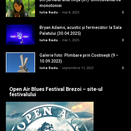
monotoniei
Iulia Radu
-
mai 8, 2025
0
Bryan Adams, acustic și fermecător la Sala
Palatului (30.04.2025)
Iulia Radu
-
mai 1, 2025
0
Galerie foto: Plimbare prin Costinești (9 –
10.09.2023)
Iulia Radu
-
septembrie 11, 2023
0
Open Air Blues Festival Brezoi – site-ul
festivalului