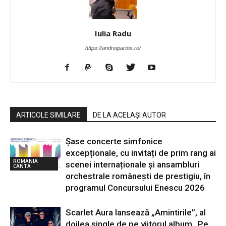
Iulia Radu
https://andreipartos.ro/
ARTICOLE SIMILARE
DE LA ACELAȘI AUTOR
Șase concerte simfonice
excepționale, cu invitați de prim rang ai
ROMANIA
scenei internaționale și ansambluri
CANTA
orchestrale românești de prestigiu, în
programul Concursului Enescu 2026
Scarlet Aura lansează „Amintirile”, al
doilea single de pe viitorul album „Pe