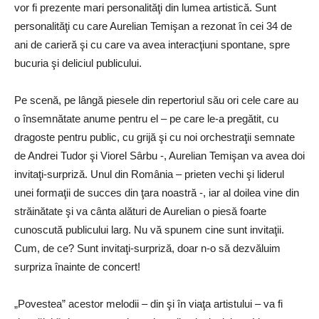
vor fi prezente mari personalităţi din lumea artistică. Sunt
personalităţi cu care Aurelian Temişan a rezonat în cei 34 de
ani de carieră şi cu care va avea interacţiuni spontane, spre
bucuria şi deliciul publicului.
Pe scenă, pe lângă piesele din repertoriul său ori cele care au
o însemnătate anume pentru el – pe care le-a pregătit, cu
dragoste pentru public, cu grijă şi cu noi orchestraţii semnate
de Andrei Tudor şi Viorel Sârbu -, Aurelian Temişan va avea doi
invitaţi-surpriză. Unul din România – prieten vechi şi liderul
unei formaţii de succes din ţara noastră -, iar al doilea vine din
străinătate şi va cânta alături de Aurelian o piesă foarte
cunoscută publicului larg. Nu vă spunem cine sunt invitaţii.
Cum, de ce? Sunt invitaţi-surpriză, doar n-o să dezvăluim
surpriza înainte de concert!
„Povestea” acestor melodii – din şi în viaţa artistului – va fi