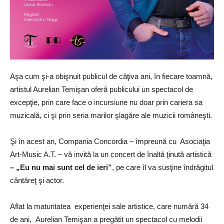
Aşa cum şi-a obişnuit publicul de câţiva ani, în fiecare toamnă,
artistul Aurelian Temişan oferă publicului un spectacol de
excepţie, prin care face o incursiune nu doar prin cariera sa
muzicală, ci şi prin seria marilor şlagăre ale muzicii româneşti.
Şi în acest an, Compania Concordia – împreună cu Asociaţia
Art-Music A.T. – vă invită la un concert de înaltă ţinută artistică
–
„
Eu nu mai sunt cel de ieri”
, pe care îl va susţine îndrăgitul
cântăreţ şi actor.
Aflat la maturitatea experienţei sale artistice, care numără 34
de ani, Aurelian Temişan a pregătit un spectacol cu melodii