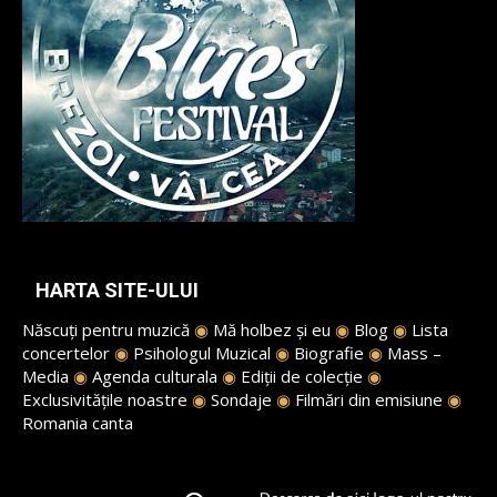
HARTA SITE-ULUI
Născuți pentru muzică
◉
Mă holbez și eu
◉
Blog
◉
Lista
concertelor
◉
Psihologul Muzical
◉
Biografie
◉
Mass –
Media
◉
Agenda culturala
◉
Ediții de colecție
◉
Exclusivitățile noastre
◉
Sondaje
◉
Filmări din emisiune
◉
Romania canta