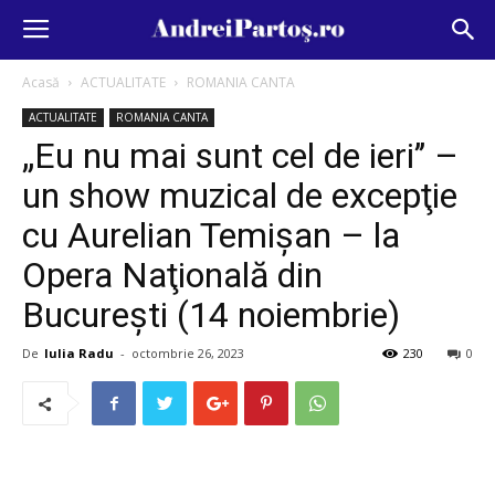
Acasă
ACTUALITATE
ROMANIA CANTA
ACTUALITATE
ROMANIA CANTA
„Eu nu mai sunt cel de ieri’’ –
un show muzical de excepţie
cu Aurelian Temişan – la
Opera Naţională din
Bucureşti (14 noiembrie)
De
Iulia Radu
-
octombrie 26, 2023
230
0