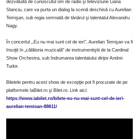
dezvăluită de cunoscutul om de radio şi televiziune Liana
Stanciu, care va purta un dialog la scenă deschisă cu Aurelian
Temişan, sub regia semnată de tânărul şi talentatul Alexandru
Nagy.
În concertul ,,Eu nu mai sunt cel de ieri’’, Aurelian Temişan va fi
însoţit în „călătoria muzicală” de instrumentiştii de la Cardinal
Show Orchestra, sub îndrumarea talentatului dirijor Andrei
Tudor.
Biletele pentru acest show de excepţie pot fi procurate de pe
platformele IaBilet.ro şi Bilet.ro. Link aici:
https://www.iabilet.ro/bilete-eu-nu-mai-sunt-cel-de-ieri-
aurelian-temisan-88611/