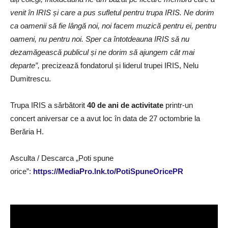
venit în IRIS și care a pus sufletul pentru trupa IRIS. Ne dorim
ca oamenii să fie lângă noi, noi facem muzică pentru ei, pentru
oameni, nu pentru noi. Sper ca întotdeauna IRIS să nu
dezamăgească publicul și ne dorim să ajungem cât mai
departe”,
precizează fondatorul și liderul trupei IRIS, Nelu
Dumitrescu.
Trupa IRIS a sărbătorit
40 de ani de activitate
printr-un
concert aniversar ce a avut loc în data de 27 octombrie la
Berăria H.
Asculta / Descarca „Poti spune
orice”:
https://MediaPro.lnk.to/PotiSpuneOricePR