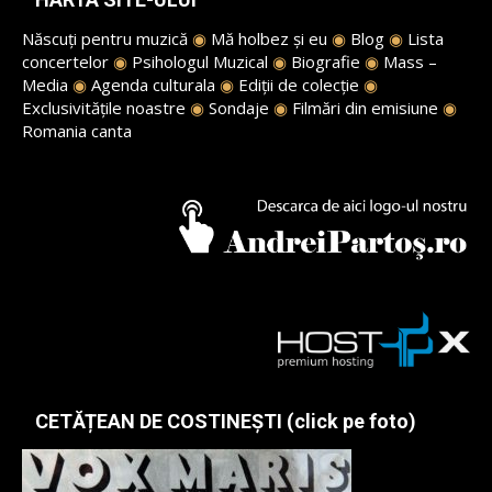
Născuți pentru muzică
◉
Mă holbez și eu
◉
Blog
◉
Lista
concertelor
◉
Psihologul Muzical
◉
Biografie
◉
Mass –
Media
◉
Agenda culturala
◉
Ediții de colecție
◉
Exclusivitățile noastre
◉
Sondaje
◉
Filmări din emisiune
◉
Romania canta
CETĂȚEAN DE COSTINEȘTI (click pe foto)