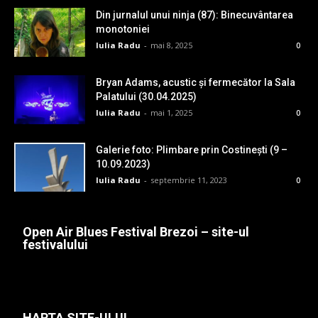
Din jurnalul unui ninja (87): Binecuvântarea
monotoniei
Iulia Radu
-
mai 8, 2025
0
Bryan Adams, acustic și fermecător la Sala
Palatului (30.04.2025)
Iulia Radu
-
mai 1, 2025
0
Galerie foto: Plimbare prin Costinești (9 –
10.09.2023)
Iulia Radu
-
septembrie 11, 2023
0
Open Air Blues Festival Brezoi – site-ul
festivalului
HARTA SITE-ULUI