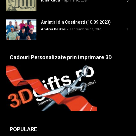
Iulia Radu
-
aprilie 10, 2024
0
Amintiri din Costinesti (10.09.2023)
Andrei Partos
-
septembrie 11, 2023
3
Cadouri Personalizate prin imprimare 3D
POPULARE