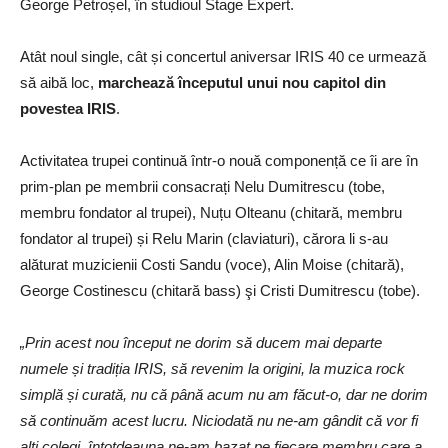
George Petroșel, în studioul Stage Expert.
Atât noul single, cât și concertul aniversar IRIS 40 ce urmează
să aibă loc,
marchează începutul unui nou capitol din
povestea IRIS
.
Activitatea trupei continuă într-o nouă componență ce îi are în
prim-plan pe membrii consacrați Nelu Dumitrescu (tobe,
membru fondator al trupei), Nuțu Olteanu (chitară, membru
fondator al trupei) și Relu Marin (claviaturi), cărora li s-au
alăturat muzicienii Costi Sandu (voce), Alin Moise (chitară),
George Costinescu (chitară bass) şi Cristi Dumitrescu (tobe).
„Prin acest nou început ne dorim să ducem mai departe
numele și tradiția IRIS, să revenim la origini, la muzica rock
simplă și curată, nu că până acum nu am făcut-o, dar ne dorim
să continuăm acest lucru. Niciodată nu ne-am gândit că vor fi
alți colegi, întotdeauna ne-am bazat pe fiecare membru care a