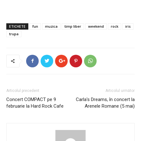
ETICHETE
fun
muzica
timp liber
weekend
rock
iris
trupa
Articolul precedent
Articolul următor
Concert COMPACT pe 9
Carla's Dreams, în concert la
februarie la Hard Rock Cafe
Arenele Romane (5 mai)