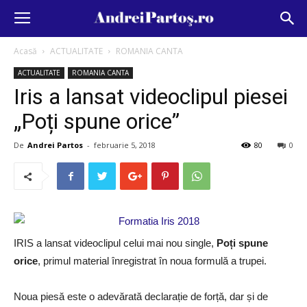
Acasă
ACTUALITATE
ROMANIA CANTA
ACTUALITATE
ROMANIA CANTA
Iris a lansat videoclipul piesei
„Poți spune orice”
De
Andrei Partos
-
februarie 5, 2018
80
0
IRIS a lansat videoclipul celui mai nou single,
Poți spune
orice
, primul material înregistrat în noua formulă a trupei.
Noua piesă este o adevărată declarație de forță, dar și de