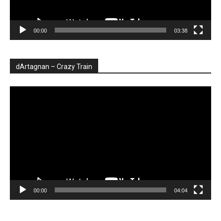
00:00
03:38
dArtagnan – Crazy Train
Player
video
00:00
04:04