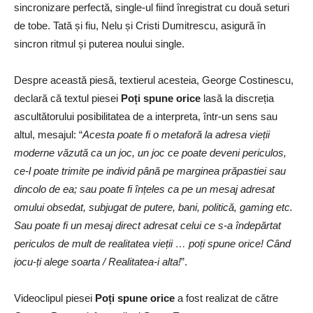
sincronizare perfectă, single-ul fiind înregistrat cu două seturi
de tobe. Tată și fiu, Nelu și Cristi Dumitrescu, asigură în
sincron ritmul și puterea noului single.
Despre această piesă, textierul acesteia, George Costinescu,
declară că textul piesei
Poți spune orice
lasă la discreția
ascultătorului posibilitatea de a interpreta, într-un sens sau
altul, mesajul: “
Acesta poate fi o metaforă la adresa vieții
moderne văzută ca un joc, un joc ce poate deveni periculos,
ce-l poate trimite pe individ până pe marginea prăpastiei sau
dincolo de ea; sau poate fi înțeles ca pe un mesaj adresat
omului obsedat, subjugat de putere, bani, politică, gaming etc.
Sau poate fi un mesaj direct adresat celui ce s-a îndepărtat
periculos de mult de realitatea vieții … poți spune orice! Când
jocu-ți alege soarta / Realitatea-i alta!
”.
Videoclipul piesei
Poți spune orice
a fost realizat de către