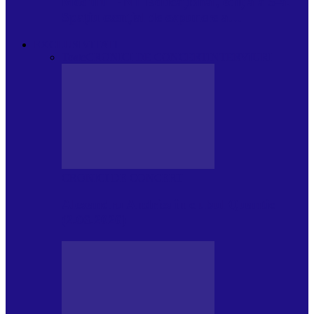
Modulul FNT Educațional, ediția a 5-a.
Spațiu esențial de expunere a…
EXCLUSIVITATI
Toate
CRONICI DE CONCERT
INTERVIURI
CRONICI DE CONCERT
Alexandru Andries în clubul Quantic
(2.06.2026)