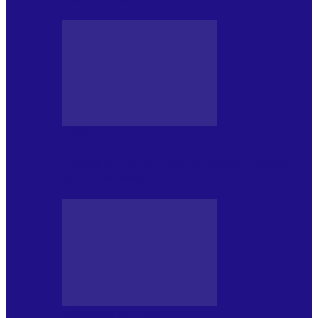
JURNALE DE P.A.E.
Foc de P.A.E. cu Andrei Partoș – ediția
952. Trei seriale…
JURNALE DE P.A.E.