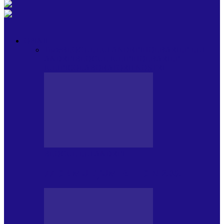
OPINII
Toate
BLOGUL LUI ANDREI
HOLBARILE LUI
ANDREI
BLOGUL IULIEI
HOLBARILE
IULIEI
COLABORATORII NOȘTRI
BLOGUL LUI ANDREI
77 DE MULȚUMIRI – DIN 2.08.