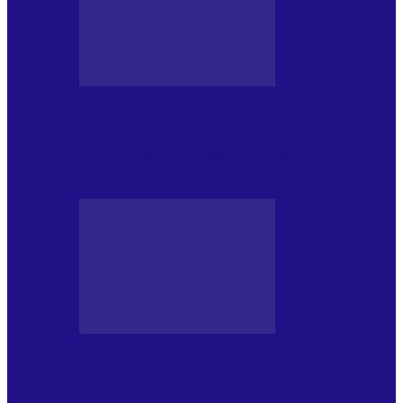
JURNAL DE EDIȚII
Psihologul Muzical (ediția 1241 –
1.08.2026): Carmen-Victoria Bârloiu, Top
Nonconformist Cântece…
JURNAL DE EDIȚII
Psihologul Muzical (ediția 1240 –
25.07.2026): Niki Puchianu, TOP