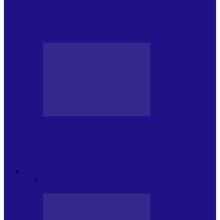
Foc de P.A.E. cu Andrei Partoș – ediția
951. Campionatul Mondial…
JURNALE DE P.A.E.
Foc de P.A.E. cu Andrei Partoș – ediția
950. V-a afectat…
PSIHOLOGUL MUZICAL
Toate
JURNAL DE EDIȚII
EDITII DE
COLECTIE
ARHIVA EMISIUNII