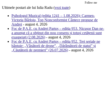
Follow me
Ultimele postari ale lui Iulia Radu
(
vezi toate
)
Psihologul Muzical (ediția 1241 – 1.08.2026): Carmen-
Victoria Bârloiu, Top Nonconformist Cântece propuse de
Andrei
- august 4, 2026
Foc de P.A.E. cu Andrei Partoș – ediția 953. Nicușor Dan ne-
a anunțat că a obținut din nou consens și totuși cetățenii sunt
exasperați (2.08.2026)
- august 4, 2026
Foc de P.A.E. cu Andrei Partoș – ediția 952. Trei seriale ne
bântuie: „Vânătorii de drone”, „Dărâmătorii de statui” și
„Căutătorii de premieri” (26.07.2026)
- august 4, 2026