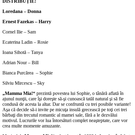
DISTRIBUȚIE:
Loredana – Donna
Ernest Fazekas – Harry
Cornel Ilie – Sam
Ecaterina Ladin – Rosie
Ioana Sihotă – Tanya
Adrian Nour – Bill
Bianca Purcărea – Sophie
Silviu Mircescu – Sky
„Mamma Mia!“
prezintă povestea lui Sophie, o tânără aflată în
ajunul nunţii, care îşi doreşte să-şi cunoască tatăl natural şi să fie
condusă de acesta la altar. Dar se confruntă cu trei posibile variante!
Aşa că decide să-i invite pe micuţa insulă grecească pe toţi cei trei
bărbaţi din trecutul romantic al mamei sale, fără a le dezvălui
motivul. Lucrurile vor lua întorsături complet neaşteptate, care vor
crea multe momente amuzante.