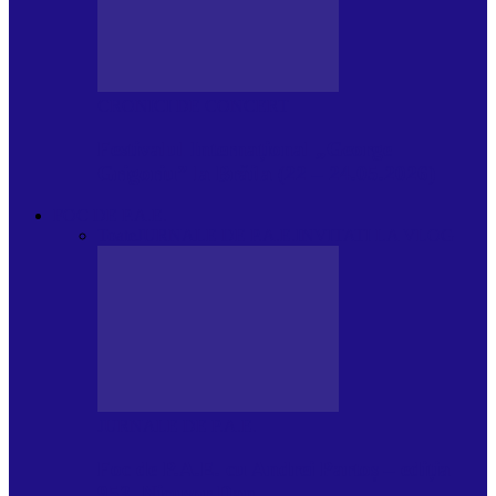
CRONICI DE CONCERT
Festivalul Internațional „George
Grigoriu” la Brăila (22 – 24.05.2026)
FOC DE P.A.E.
Toate
JURNALE DE P.A.E.
INVITATI LA VLOG
JURNALE DE P.A.E.
Foc de P.A.E. cu Andrei Partoș – ediția
953. Nicușor Dan…