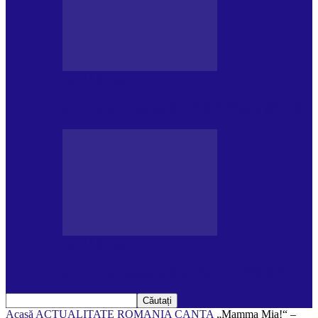
DE PĂSTRAT
Ziua internațională a Mării Negre (31.10)
DE PĂSTRAT
Ziua Internațională a Tigrului (29.07)
Acasă
ACTUALITATE
ROMANIA CANTA
„Mamma Mia!“ –