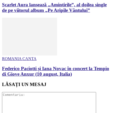
Scarlet Aura lansează „Amintirile”, al doilea single
de pe viitorul album „Pe Aripile Vântului”
ROMANIA CANTA
Federico Paciotti și Iana Novac în concert la Tempio
di Giove Anxur (10 august, Italia)
LĂSAȚI UN MESAJ