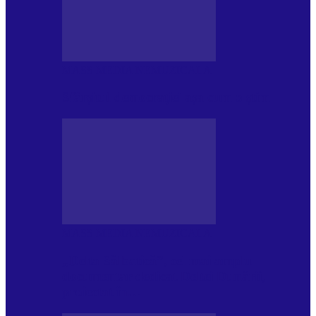
MASS MEDIA NEMUZICALA
Sfârșitul democrației așa cum o știm
MASS MEDIA NEMUZICALA
„Delta Sălbatică”, cel mai amplu
documentar dedicat Deltei Dunării,
proiectat în…