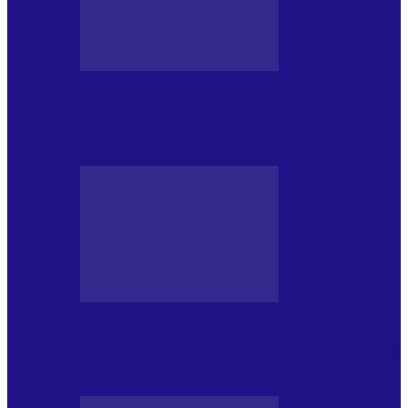
BLOGUL IULIEI
Din jurnalul unui ninja (121): Alfabetul
Improvizației și disciplina Spontaneității
BLOGUL IULIEI
Din jurnalul unui ninja (120): Masa mea și
alte revelații din…