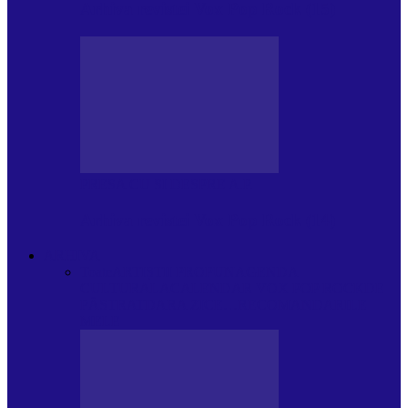
Arhiva revistei Vox Pop Rock (15)
PRESA CU SI DESPRE A.P.
Arhiva revistei Vox Pop Rock (14)
ARHIVA
Toate
ARTIȘTII PROPUN
AGENDA
CULTURALA
CALENDAR VOX POP ROCK
DE
PĂSTRAT
DARA ZICE…
RECOMANDARILE
MELE