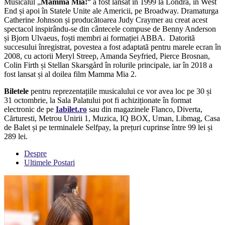
Musicalul „
Mamma Mia!
“ a fost lansat în 1999 la Londra, în West
End și apoi în Statele Unite ale Americii, pe Broadway. Dramaturga
Catherine Johnson și producătoarea Judy Craymer au creat acest
spectacol inspirându-se din cântecele compuse de Benny Anderson
și Bjorn Ulvaeus, foști membri ai formației ABBA. Datorită
succesului înregistrat, povestea a fost adaptată pentru marele ecran în
2008, cu actorii Meryl Streep, Amanda Seyfried, Pierce Brosnan,
Colin Firth și Stellan Skarsgård în rolurile principale, iar în 2018 a
fost lansat și al doilea film Mamma Mia 2.
Biletele
pentru reprezentațiile musicalului ce vor avea loc pe 30 și
31 octombrie, la Sala Palatului pot fi achiziționate în format
electronic de pe
Iabilet.ro
sau din magazinele Flanco, Diverta,
Cărturesti, Metrou Unirii 1, Muzica, IQ BOX, Uman, Libmag, Casa
de Balet și pe terminalele Selfpay, la prețuri cuprinse între 99 lei și
289 lei.
Despre
Ultimele Postari