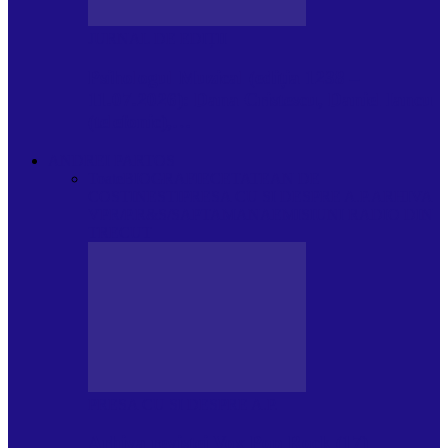
JURNAL DE EDIȚII
Psihologul Muzical (ediția 1238 –
11.07.2026): Dana Cristescu, Daniel Iancu
(telefonic),…
ANDREI PARTOS
Toate
BIOGRAFIE
CETATEAN DE
COSTINESTI
PRESA CU SI DESPRE A.P.
ARHIVA
VPR/P.R&S/SAPTAMANA
EMISIUNI RADIO DIN
TRECUT
PRESA CU SI DESPRE A.P.
Arhiva revistei Vox Pop Rock (17)