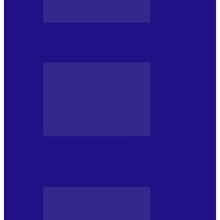
CRONICI DE CONCERT
Tania Turtureanu la Sala Palatului
CRONICI DE CONCERT
Între „Infinite Dreams” și Eddie: Iron
Maiden pe Arena Națională (28.05.2026)