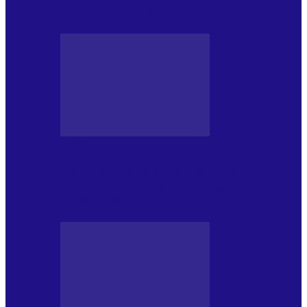
NONCONFORMIST CÂNTECE…
JURNAL DE EDIȚII
Psihologul Muzical (ediția 1239 –
18.07.2026): Walter Ghicolescu, TOP
NONCONFORMIST CÂNTECE…