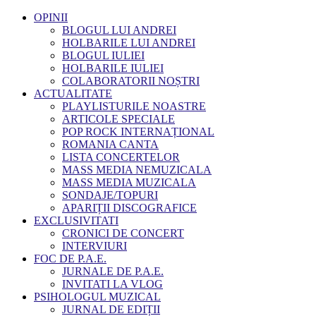
OPINII
BLOGUL LUI ANDREI
HOLBARILE LUI ANDREI
BLOGUL IULIEI
HOLBARILE IULIEI
COLABORATORII NOȘTRI
ACTUALITATE
PLAYLISTURILE NOASTRE
ARTICOLE SPECIALE
POP ROCK INTERNAȚIONAL
ROMANIA CANTA
LISTA CONCERTELOR
MASS MEDIA NEMUZICALA
MASS MEDIA MUZICALA
SONDAJE/TOPURI
APARIȚII DISCOGRAFICE
EXCLUSIVITATI
CRONICI DE CONCERT
INTERVIURI
FOC DE P.A.E.
JURNALE DE P.A.E.
INVITATI LA VLOG
PSIHOLOGUL MUZICAL
JURNAL DE EDIȚII