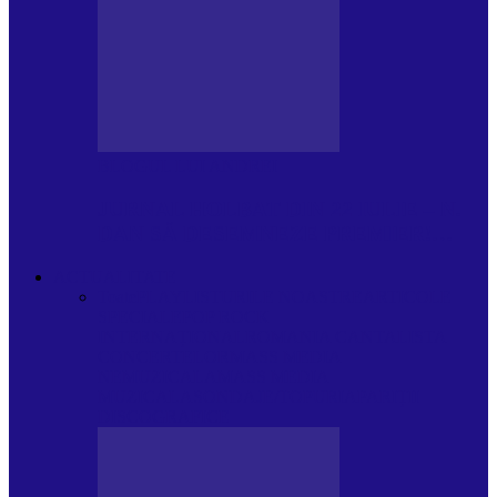
BLOGUL LUI ANDREI
JURNAL HOLBAT DIN 22 IULIE – N.
DAN SĂ DESEMNEZE PREMIER!…
ACTUALITATE
Toate
PLAYLISTURILE NOASTRE
ARTICOLE
SPECIALE
POP ROCK
INTERNAȚIONAL
ROMANIA CANTA
LISTA
CONCERTELOR
MASS MEDIA
NEMUZICALA
MASS MEDIA
MUZICALA
SONDAJE/TOPURI
APARIȚII
DISCOGRAFICE