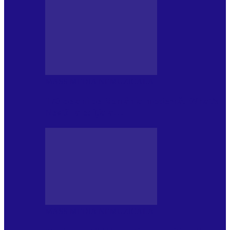
MASS MEDIA NEMUZICALA
170 de ani de România modernă. What’s
Next? la ediția a…
MASS MEDIA NEMUZICALA