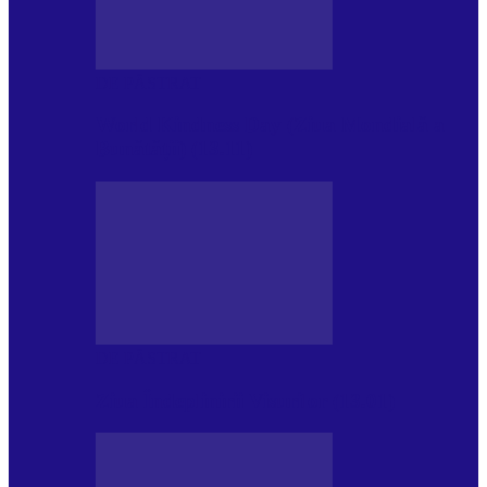
DE PĂSTRAT
World Kindness Day (Ziua Mondială a
Bunătății) (13.11)
DE PĂSTRAT
Ziua Îndeplinirii Visurilor (13.01)