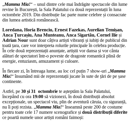
„
Mamma Mia!
“ – unul dintre cele mai îndrăgite spectacole din lume
revine în București, la Sala Palatului cu două reprezentații în luna
octombrie 2019. Din distribuție fac parte nume celebre și consacrate
din lumea artistică românească.
Loredana, Horia Brenciu, Ernest Fazekas, Aurelian Temișan,
Anca Țurcașiu, Ana Munteanu, Anca Sigartău, Cornel Ilie
și
Adrian Nour
sunt doar câțiva artiști vibranți și iubiți de publicul din
toată țara, care vor interpreta rolurile principale în celebra producție.
În cele două reprezentații anunțate, artiștii vor dansa și vor cânta
alături de spectatori într-o poveste de dragoste romantică plină de
energie, entuziasm, amuzament și culoare.
În fiecare zi, în întreaga lume, au loc cel puțin 7 show-uri „
Mamma
Mia!
“ însumând mii de reprezentații jucate în sute de țări de pe șase
continente.
Astfel, pe
30 și 31 octombrie
te așteptăm la Sala Palatului,
începând cu ora
19:00
să vizionezi, în două distribuții absolut
excepționale, un spectacol viu, plin de aventură căruia, cu siguranță,
nu îi poți rezista. „
Mamma Mia!
“ înseamnă peste 200 de costume
pentru toate cele 17 numere scenografice și
două distribuții diferite
ce poartă numele unor artiști români faimoși: