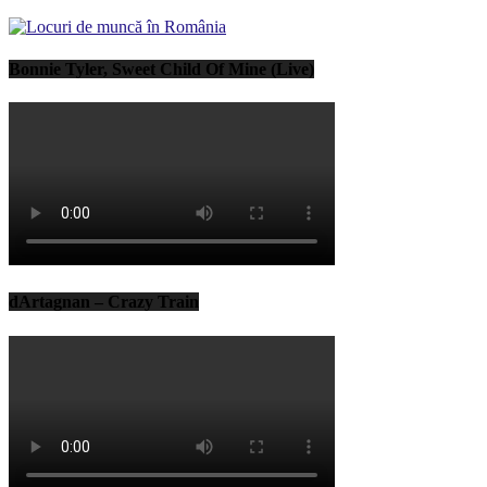
Bonnie Tyler, Sweet Child Of Mine (Live)
dArtagnan – Crazy Train