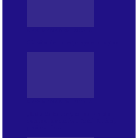
MASS MEDIA NEMUZICALA
Sfârșitul democrației așa cum o știm
MASS MEDIA NEMUZICALA
„Delta Sălbatică”, cel mai amplu
documentar dedicat Deltei Dunării,
proiectat în…