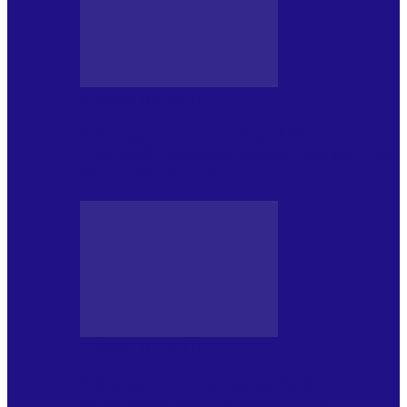
JURNAL DE EDIȚII
Psihologul Muzical (ediția 1241 –
1.08.2026): Carmen-Victoria Bârloiu, Top
Nonconformist Cântece…
JURNAL DE EDIȚII
Psihologul Muzical (ediția 1240 –
25.07.2026): Niki Puchianu, TOP