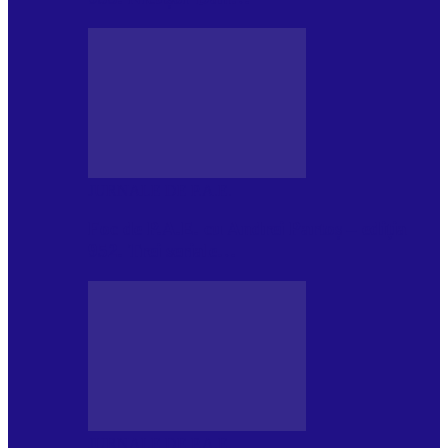
JURNALE DE P.A.E.
Foc de P.A.E. cu Andrei Partoș – ediția
952. Trei seriale…
JURNALE DE P.A.E.