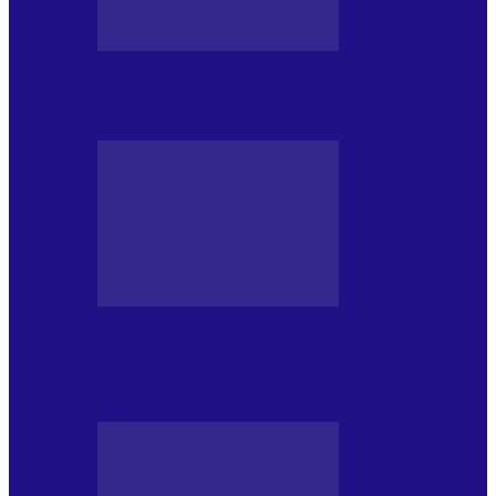
CRONICI DE CONCERT
Tania Turtureanu la Sala Palatului
CRONICI DE CONCERT
Între „Infinite Dreams” și Eddie: Iron
Maiden pe Arena Națională (28.05.2026)