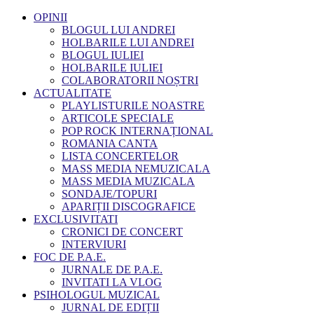
OPINII
BLOGUL LUI ANDREI
HOLBARILE LUI ANDREI
BLOGUL IULIEI
HOLBARILE IULIEI
COLABORATORII NOȘTRI
ACTUALITATE
PLAYLISTURILE NOASTRE
ARTICOLE SPECIALE
POP ROCK INTERNAȚIONAL
ROMANIA CANTA
LISTA CONCERTELOR
MASS MEDIA NEMUZICALA
MASS MEDIA MUZICALA
SONDAJE/TOPURI
APARIȚII DISCOGRAFICE
EXCLUSIVITATI
CRONICI DE CONCERT
INTERVIURI
FOC DE P.A.E.
JURNALE DE P.A.E.
INVITATI LA VLOG
PSIHOLOGUL MUZICAL
JURNAL DE EDIȚII