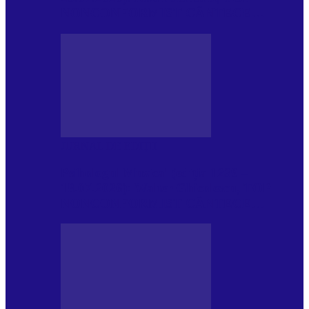
NONCONFORMIST CÂNTECE…
JURNAL DE EDIȚII
Psihologul Muzical (ediția 1239 –
18.07.2026): Walter Ghicolescu, TOP
NONCONFORMIST CÂNTECE…