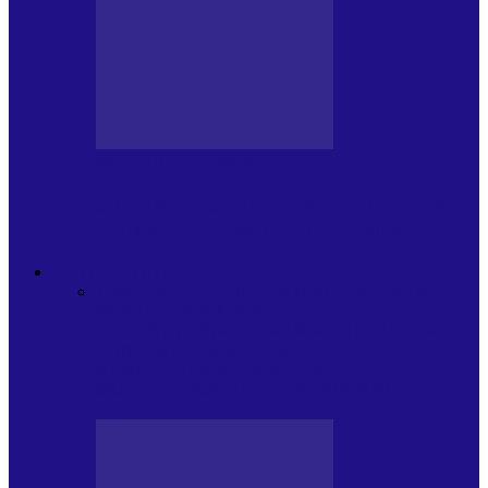
BLOGUL LUI ANDREI
JURNAL HOLBAT DIN 22 IULIE – N.
DAN SĂ DESEMNEZE PREMIER!…
ACTUALITATE
Toate
PLAYLISTURILE NOASTRE
ARTICOLE
SPECIALE
POP ROCK
INTERNAȚIONAL
ROMANIA CANTA
LISTA
CONCERTELOR
MASS MEDIA
NEMUZICALA
MASS MEDIA
MUZICALA
SONDAJE/TOPURI
APARIȚII
DISCOGRAFICE