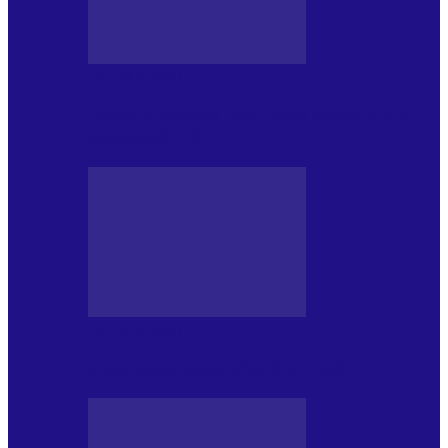
DE PĂSTRAT
World Kindness Day (Ziua Mondială a
Bunătății) (13.11)
DE PĂSTRAT
Ziua Îndeplinirii Visurilor (13.01)