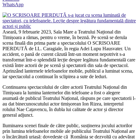
WhatsApp
Aseară, 9 februarie 2023, Sala Mare a Teatrului Național din
Timișoara a rămas, pentru o vreme, în beznă. Pe scenă se derula
scena finală din prima parte a spectacolului O SCRISOARE
PIERDUTĂ de I.L. Caragiale, în regia Adei Lupu Hausvater. Un
accident, o pană de curent căzută într-un moment nepotrivit s-a
transformat într-o splendidă lecție despre legătura fundamentală care
există între actorii de pe scenă și spectatorii din sala de spectacol.
Aprinzând lanternele telefoanelor mobile, publicul a luminat scena,
iar spectacolul a continuat în sclipirea a sute de leduri.
Continuarea spectacolului de către actorii Teatrului Național din
Timișoara la lumina lanternelor din telefoane a fost o alegere
asumată de publicul Teatrului Național, răspuns pe care spectatorii l-
au dat binecunoscutului actor timișorean Ion Rizea, interpretul
rolului Nae Cațavencu, în dubla lui calitate de actor și director
general adjunct.
Iluminarea scenei finale de către public, susținerea jocului actorilor
prin lumina telefoanelor mobile ale publicului Teatrului Național are
o încărcătură uriașă: dovedește că România se dezvoltă cu adevărat