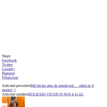
Share
Facebook
Twitter
Google+
Pinterest
WhatsApp
Articolul precedent
Mă declar ateu de primăvară…. până pe 9
martie! :)
Articolul următor
HOLBĂRI VECHI ȘI NOI 4-11.02.