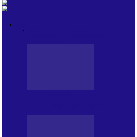
OPINII
Toate
BLOGUL LUI ANDREI
HOLBARILE LUI
ANDREI
BLOGUL IULIEI
HOLBARILE
IULIEI
COLABORATORII NOȘTRI
BLOGUL LUI ANDREI
77 DE MULȚUMIRI – DIN 2.08.