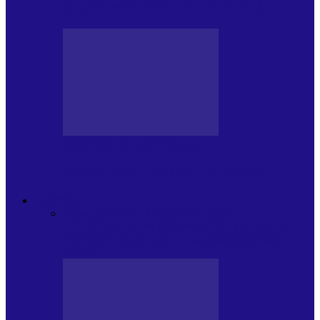
Arhiva revistei Vox Pop Rock (15)
PRESA CU SI DESPRE A.P.
Arhiva revistei Vox Pop Rock (14)
ARHIVA
Toate
ARTIȘTII PROPUN
AGENDA
CULTURALA
CALENDAR VOX POP ROCK
DE
PĂSTRAT
DARA ZICE…
RECOMANDARILE
MELE