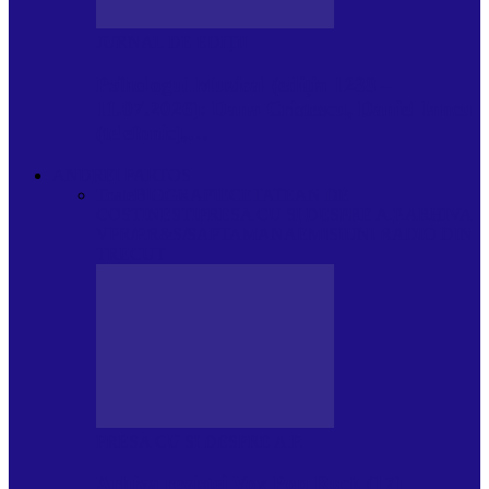
JURNAL DE EDIȚII
Psihologul Muzical (ediția 1238 –
11.07.2026): Dana Cristescu, Daniel Iancu
(telefonic),…
ANDREI PARTOS
Toate
BIOGRAFIE
CETATEAN DE
COSTINESTI
PRESA CU SI DESPRE A.P.
ARHIVA
VPR/P.R&S/SAPTAMANA
EMISIUNI RADIO DIN
TRECUT
PRESA CU SI DESPRE A.P.
Arhiva revistei Vox Pop Rock (17)