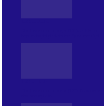
BLOGUL IULIEI
Din jurnalul unui ninja (121): Alfabetul
Improvizației și disciplina Spontaneității
BLOGUL IULIEI
Din jurnalul unui ninja (120): Masa mea și
alte revelații din…