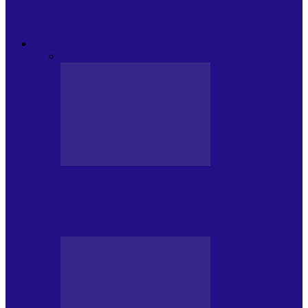
Modulul FNT Educațional, ediția a 5-a.
Spațiu esențial de expunere a…
EXCLUSIVITATI
Toate
CRONICI DE CONCERT
INTERVIURI
CRONICI DE CONCERT
Alexandru Andries în clubul Quantic
(2.06.2026)