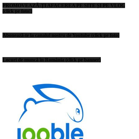
PROMOVEAZĂ-ȚI AFACEREA PE SITE ȘI PE VLOG
(click pe foto!)
Abonează-te la canalul nostru de Youtube (click pe foto)
Locuri de muncă în România (click pe banner)