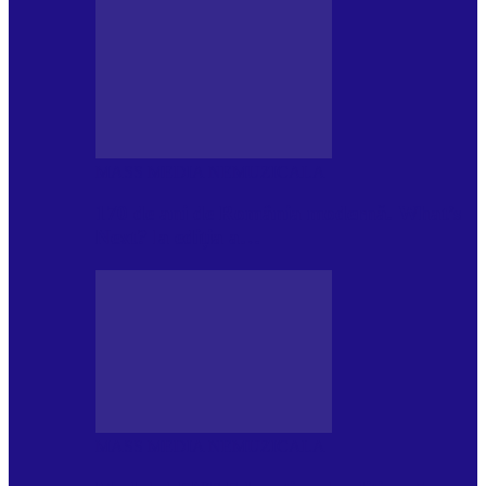
MASS MEDIA NEMUZICALA
170 de ani de România modernă. What’s
Next? la ediția a…
MASS MEDIA NEMUZICALA