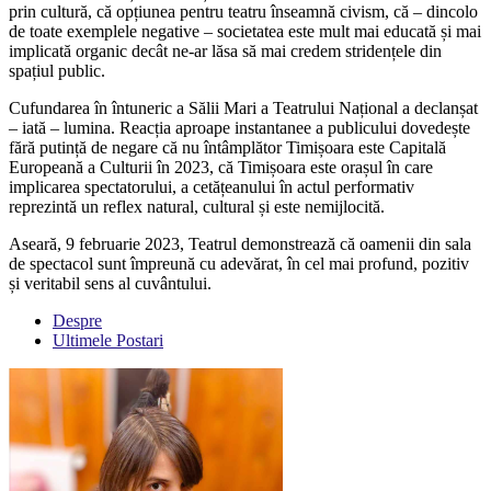
prin cultură, că opțiunea pentru teatru înseamnă civism, că – dincolo
de toate exemplele negative – societatea este mult mai educată și mai
implicată organic decât ne-ar lăsa să mai credem stridențele din
spațiul public.
Cufundarea în întuneric a Sălii Mari a Teatrului Național a declanșat
– iată – lumina. Reacția aproape instantanee a publicului dovedește
fără putință de negare că nu întâmplător Timișoara este Capitală
Europeană a Culturii în 2023, că Timișoara este orașul în care
implicarea spectatorului, a cetățeanului în actul performativ
reprezintă un reflex natural, cultural și este nemijlocită.
Aseară, 9 februarie 2023, Teatrul demonstrează că oamenii din sala
de spectacol sunt împreună cu adevărat, în cel mai profund, pozitiv
și veritabil sens al cuvântului.
Despre
Ultimele Postari