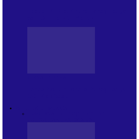
Foc de P.A.E. cu Andrei Partoș – ediția
951. Campionatul Mondial…
JURNALE DE P.A.E.
Foc de P.A.E. cu Andrei Partoș – ediția
950. V-a afectat…
PSIHOLOGUL MUZICAL
Toate
JURNAL DE EDIȚII
EDITII DE
COLECTIE
ARHIVA EMISIUNII