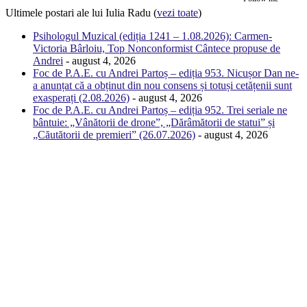
Ultimele postari ale lui Iulia Radu
(
vezi toate
)
Psihologul Muzical (ediția 1241 – 1.08.2026): Carmen-
Victoria Bârloiu, Top Nonconformist Cântece propuse de
Andrei
- august 4, 2026
Foc de P.A.E. cu Andrei Partoș – ediția 953. Nicușor Dan ne-
a anunțat că a obținut din nou consens și totuși cetățenii sunt
exasperați (2.08.2026)
- august 4, 2026
Foc de P.A.E. cu Andrei Partoș – ediția 952. Trei seriale ne
bântuie: „Vânătorii de drone”, „Dărâmătorii de statui” și
„Căutătorii de premieri” (26.07.2026)
- august 4, 2026