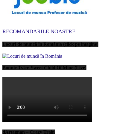
RECOMANDARILE NOASTRE
Locuri de muncă în România (click pe imagine)
Bonnie Tyler, Sweet Child Of Mine (Live)
dArtagnan – Crazy Train