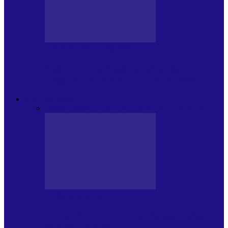
CRONICI DE CONCERT
Festivalul Internațional „George
Grigoriu” la Brăila (22 – 24.05.2026)
FOC DE P.A.E.
Toate
JURNALE DE P.A.E.
INVITATI LA VLOG
JURNALE DE P.A.E.
Foc de P.A.E. cu Andrei Partoș – ediția
953. Nicușor Dan…