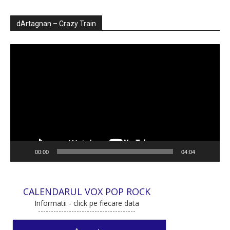
dArtagnan – Crazy Train
Player
video
00:00
04:04
CALENDARUL VOX POP ROCK
Informatii - click pe fiecare data