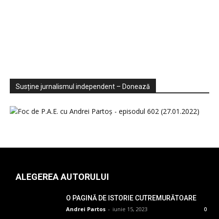
Sondaje
Video
Susține jurnalismul independent – Donează
ALEGEREA AUTORULUI
O PAGINĂ DE ISTORIE CUTREMURĂTOARE
Andrei Partos
-
iunie 15, 2023
0