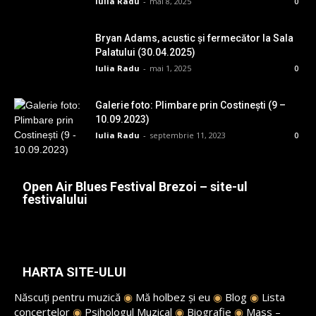
Iulia Radu
-
mai 8, 2025
0
Bryan Adams, acustic și fermecător la Sala
Palatului (30.04.2025)
Iulia Radu
-
mai 1, 2025
0
Galerie foto: Plimbare prin Costinești (9 –
10.09.2023)
Iulia Radu
-
septembrie 11, 2023
0
Open Air Blues Festival Brezoi – site-ul
festivalului
HARTA SITE-ULUI
Născuți pentru muzică
◉
Mă holbez și eu
◉
Blog
◉
Lista
concertelor
◉
Psihologul Muzical
◉
Biografie
◉
Mass –