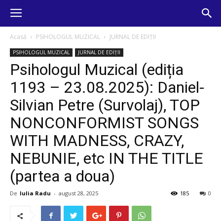
Acasă
PSIHOLOGUL MUZICAL
JURNAL DE EDIȚII
PSIHOLOGUL MUZICAL
JURNAL DE EDIȚII
Psihologul Muzical (ediția
1193 – 23.08.2025): Daniel-
Silvian Petre (Survolaj), TOP
NONCONFORMIST SONGS
WITH MADNESS, CRAZY,
NEBUNIE, etc IN THE TITLE
(partea a doua)
De
Iulia Radu
-
august 28, 2025
185
0