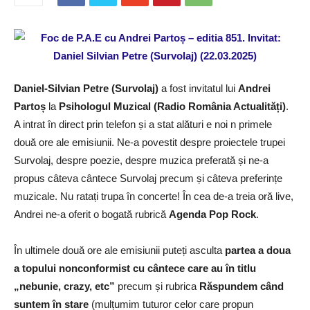
Daniel-Silvian Petre (Survolaj)
a fost invitatul lui
Andrei
Partoș
la
Psihologul Muzical (Radio România Actualități)
.
A intrat în direct prin telefon și a stat alături e noi n primele
două ore ale emisiunii. Ne-a povestit despre proiectele trupei
Survolaj, despre poezie, despre muzica preferată și ne-a
propus câteva cântece Survolaj precum și câteva preferințe
muzicale. Nu ratați trupa în concerte! În cea de-a treia oră live,
Andrei ne-a oferit o bogată rubrică
Agenda Pop Rock
.
În ultimele două ore ale emisiunii puteți asculta
partea a doua
a topului nonconformist cu cântece care au în titlu
„nebunie, crazy, etc”
precum și rubrica
Răspundem când
suntem în stare
(mulțumim tuturor celor care propun