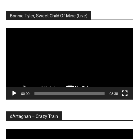
Bonnie Tyler, Sweet Child Of Mine (Live)
Player
video
00:00
03:38
dArtagnan – Crazy Train
Player
video