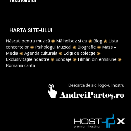
festivalului
HARTA SITE-ULUI
Născuți pentru muzică
◉
Mă holbez și eu
◉
Blog
◉
Lista
concertelor
◉
Psihologul Muzical
◉
Biografie
◉
Mass –
Media
◉
Agenda culturala
◉
Ediții de colecție
◉
Exclusivitățile noastre
◉
Sondaje
◉
Filmări din emisiune
◉
Romania canta