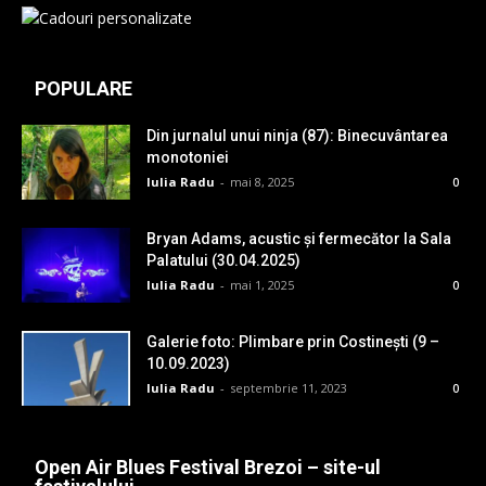
POPULARE
Din jurnalul unui ninja (87): Binecuvântarea
monotoniei
Iulia Radu
-
mai 8, 2025
0
Bryan Adams, acustic și fermecător la Sala
Palatului (30.04.2025)
Iulia Radu
-
mai 1, 2025
0
Galerie foto: Plimbare prin Costinești (9 –
10.09.2023)
Iulia Radu
-
septembrie 11, 2023
0
Open Air Blues Festival Brezoi – site-ul