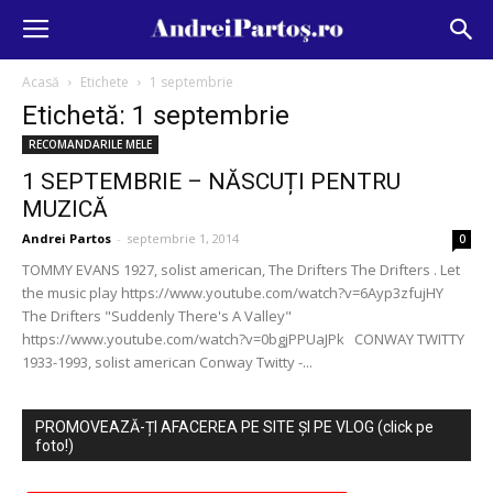
Acasă
Etichete
1 septembrie
Etichetă: 1 septembrie
RECOMANDARILE MELE
1 SEPTEMBRIE – NĂSCUȚI PENTRU
MUZICĂ
Andrei Partos
-
septembrie 1, 2014
0
TOMMY EVANS 1927, solist american, The Drifters The Drifters . Let
the music play https://www.youtube.com/watch?v=6Ayp3zfujHY
The Drifters "Suddenly There's A Valley"
https://www.youtube.com/watch?v=0bgjPPUaJPk CONWAY TWITTY
1933-1993, solist american Conway Twitty -...
PROMOVEAZĂ-ȚI AFACEREA PE SITE ȘI PE VLOG (click pe
foto!)