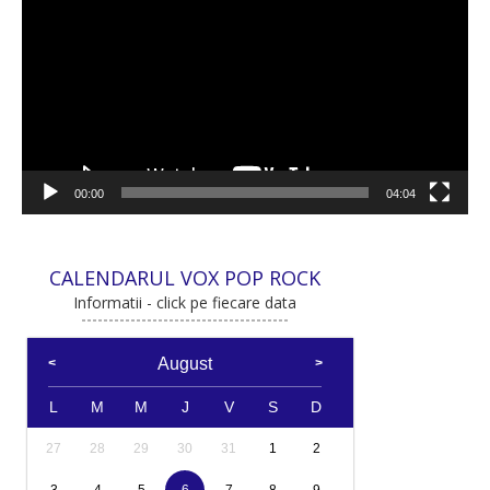
00:00
04:04
CALENDARUL VOX POP ROCK
Informatii - click pe fiecare data
August
L
M
M
J
V
S
D
27
28
29
30
31
1
2