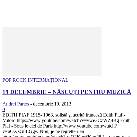
POP ROCK INTERNAȚIONAL
19 DECEMBRIE – NĂSCUȚI PENTRU MUZICĂ
Andrei Partos
-
decembrie 19, 2013
0
EDITH PIAF 1915- 1963, solistă şi actriţă franceză Edith Piaf -
Milord https://www.youtube.com/watch?v=vwe3CzWZ4Bg Edith
Piaf - Sous le ciel de Paris http://www.youtube.com/watch?
v=uOXzGtlLGgw Non, je ne regrette rien
http://www.youtube.com/watch?v=Q3Kvu6Kgp88 La vie en rose