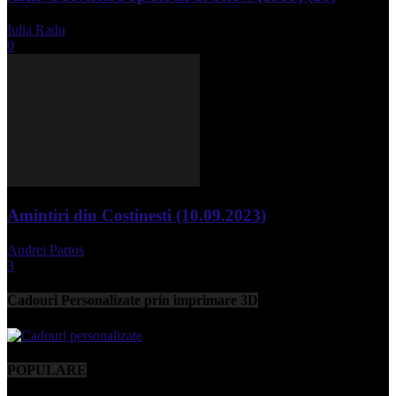
Iulia Radu
-
aprilie 10, 2024
0
Amintiri din Costinesti (10.09.2023)
Andrei Partos
-
septembrie 11, 2023
3
Cadouri Personalizate prin imprimare 3D
POPULARE