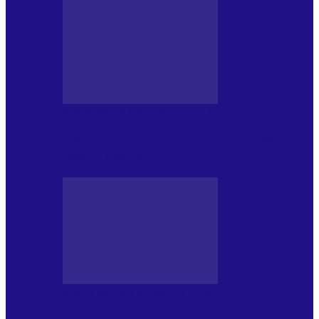
MASS MEDIA NEMUZICALA
170 de ani de România modernă. What’s
Next? la ediția a…
MASS MEDIA NEMUZICALA