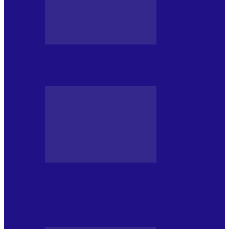
MASS MEDIA NEMUZICALA
Sfârșitul democrației așa cum o știm
MASS MEDIA NEMUZICALA
„Delta Sălbatică”, cel mai amplu
documentar dedicat Deltei Dunării,
proiectat în…