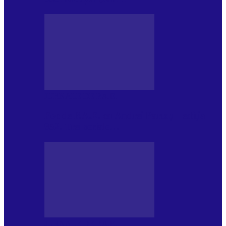
JURNALE DE P.A.E.
Foc de P.A.E. cu Andrei Partoș – ediția
952. Trei seriale…
JURNALE DE P.A.E.