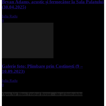
Bryan Adams, acustic și fermecător la Sala Palatului
(30.04.2025)
Iulia Radu
-
mai 1, 2025
0
Galerie foto: Plimbare prin Costinești (9 –
10.09.2023)
Iulia Radu
-
septembrie 11, 2023
0
Open Air Blues Festival Brezoi – site-ul festivalului