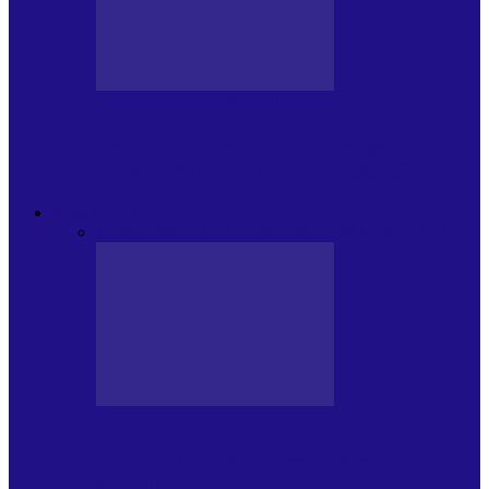
CRONICI DE CONCERT
Festivalul Internațional „George
Grigoriu” la Brăila (22 – 24.05.2026)
FOC DE P.A.E.
Toate
JURNALE DE P.A.E.
INVITATI LA VLOG
JURNALE DE P.A.E.
Foc de P.A.E. cu Andrei Partoș – ediția
953. Nicușor Dan…