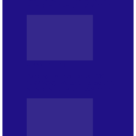
NONCONFORMIST CÂNTECE…
JURNAL DE EDIȚII
Psihologul Muzical (ediția 1239 –
18.07.2026): Walter Ghicolescu, TOP
NONCONFORMIST CÂNTECE…