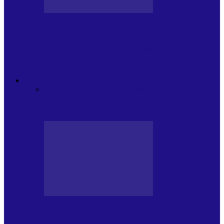
JURNAL DE EDIȚII
Psihologul Muzical (ediția 1238 –
11.07.2026): Dana Cristescu, Daniel Iancu
(telefonic),…
ANDREI PARTOS
Toate
BIOGRAFIE
CETATEAN DE
COSTINESTI
PRESA CU SI DESPRE A.P.
ARHIVA
VPR/P.R&S/SAPTAMANA
EMISIUNI RADIO DIN
TRECUT
PRESA CU SI DESPRE A.P.
Arhiva revistei Vox Pop Rock (17)