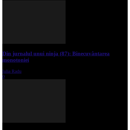
Din jurnalul unui ninja (87): Binecuvântarea
monotoniei
Iulia Radu
-
mai 8, 2025
0