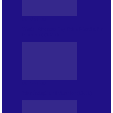
DE PĂSTRAT
World Kindness Day (Ziua Mondială a
Bunătății) (13.11)
DE PĂSTRAT
Ziua Îndeplinirii Visurilor (13.01)