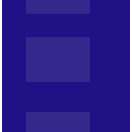
CRONICI DE CONCERT
Tania Turtureanu la Sala Palatului
CRONICI DE CONCERT
Între „Infinite Dreams” și Eddie: Iron
Maiden pe Arena Națională (28.05.2026)