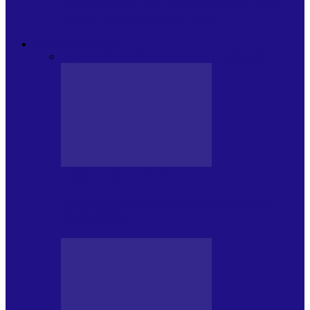
Modulul FNT Educațional, ediția a 5-a.
Spațiu esențial de expunere a…
EXCLUSIVITATI
Toate
CRONICI DE CONCERT
INTERVIURI
CRONICI DE CONCERT
Alexandru Andries în clubul Quantic
(2.06.2026)