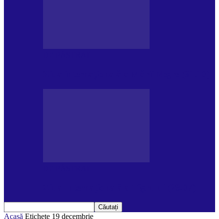
DE PĂSTRAT
Ziua internațională a Mării Negre (31.10)
DE PĂSTRAT
Ziua Internațională a Tigrului (29.07)
Acasă
Etichete
19 decembrie