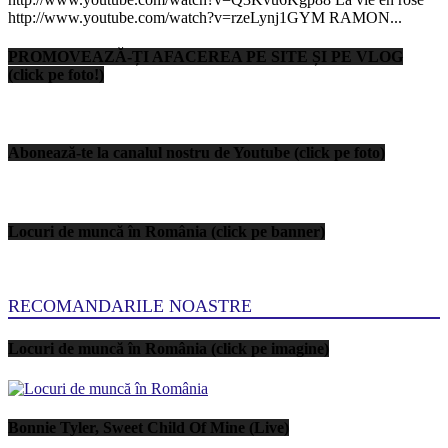
http://www.youtube.com/watch?v=rzeLynj1GYM RAMON...
PROMOVEAZĂ-ȚI AFACEREA PE SITE ȘI PE VLOG
(click pe foto!)
Abonează-te la canalul nostru de Youtube (click pe foto)
Locuri de muncă în România (click pe banner)
RECOMANDARILE NOASTRE
Locuri de muncă în România (click pe imagine)
Bonnie Tyler, Sweet Child Of Mine (Live)