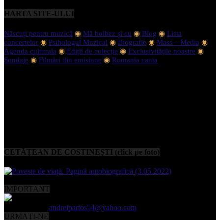
HARTA SITE-ULUI
Născuți pentru muzică
◉
Mă holbez și eu
◉
Blog
◉
Lista
concertelor
◉
Psihologul Muzical
◉
Biografie
◉
Mass – Media
◉
Agenda culturala
◉
Ediții de colecție
◉
Exclusivitățile noastre
◉
Sondaje
◉
Filmări din emisiune
◉
Romania canta
CETĂȚEAN DE COSTINEȘTI (click pe foto)
IMPORTANT
Contactați-ne:
andreipartos54@yahoo.com
URMAȚI-NE