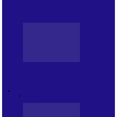
Foc de P.A.E. cu Andrei Partoș – ediția
951. Campionatul Mondial…
JURNALE DE P.A.E.
Foc de P.A.E. cu Andrei Partoș – ediția
950. V-a afectat…
PSIHOLOGUL MUZICAL
Toate
JURNAL DE EDIȚII
EDITII DE
COLECTIE
ARHIVA EMISIUNII