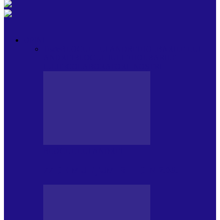
OPINII
Toate
BLOGUL LUI ANDREI
HOLBARILE LUI
ANDREI
BLOGUL IULIEI
HOLBARILE
IULIEI
COLABORATORII NOȘTRI
BLOGUL LUI ANDREI
77 DE MULȚUMIRI – DIN 2.08.