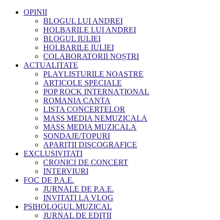
OPINII
BLOGUL LUI ANDREI
HOLBARILE LUI ANDREI
BLOGUL IULIEI
HOLBARILE IULIEI
COLABORATORII NOȘTRI
ACTUALITATE
PLAYLISTURILE NOASTRE
ARTICOLE SPECIALE
POP ROCK INTERNAȚIONAL
ROMANIA CANTA
LISTA CONCERTELOR
MASS MEDIA NEMUZICALA
MASS MEDIA MUZICALA
SONDAJE/TOPURI
APARIȚII DISCOGRAFICE
EXCLUSIVITATI
CRONICI DE CONCERT
INTERVIURI
FOC DE P.A.E.
JURNALE DE P.A.E.
INVITATI LA VLOG
PSIHOLOGUL MUZICAL
JURNAL DE EDIȚII