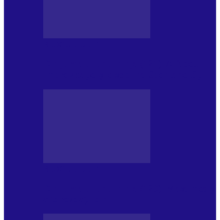
BLOGUL IULIEI
Din jurnalul unui ninja (121): Alfabetul
Improvizației și disciplina Spontaneității
BLOGUL IULIEI
Din jurnalul unui ninja (120): Masa mea și
alte revelații din…