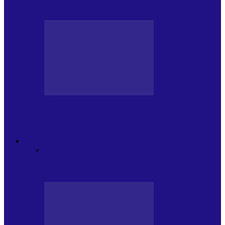
Arhiva revistei Vox Pop Rock (15)
PRESA CU SI DESPRE A.P.
Arhiva revistei Vox Pop Rock (14)
ARHIVA
Toate
ARTIȘTII PROPUN
AGENDA
CULTURALA
CALENDAR VOX POP ROCK
DE
PĂSTRAT
DARA ZICE…
RECOMANDARILE
MELE