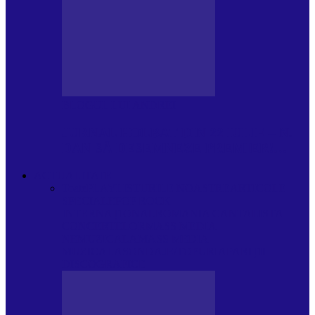
BLOGUL LUI ANDREI
JURNAL HOLBAT DIN 22 IULIE – N.
DAN SĂ DESEMNEZE PREMIER!…
ACTUALITATE
Toate
PLAYLISTURILE NOASTRE
ARTICOLE
SPECIALE
POP ROCK
INTERNAȚIONAL
ROMANIA CANTA
LISTA
CONCERTELOR
MASS MEDIA
NEMUZICALA
MASS MEDIA
MUZICALA
SONDAJE/TOPURI
APARIȚII
DISCOGRAFICE