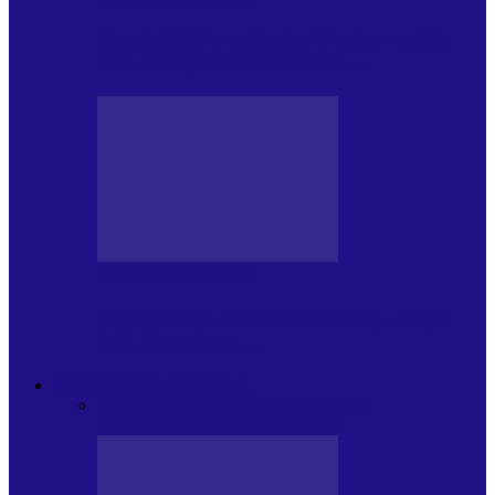
Foc de P.A.E. cu Andrei Partoș – ediția
951. Campionatul Mondial…
JURNALE DE P.A.E.
Foc de P.A.E. cu Andrei Partoș – ediția
950. V-a afectat…
PSIHOLOGUL MUZICAL
Toate
JURNAL DE EDIȚII
EDITII DE
COLECTIE
ARHIVA EMISIUNII