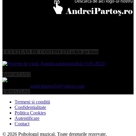
CETĂȚEAN DE COSTINEȘTI (click pe foto)
IMPORTANT
Contactați-ne:
andreipartos54@yahoo.com
URMAȚI-NE
Termeni si conditii
Confidentialitate
Politica Cookies
Autentificare
Contact
© 2026 Psihologul muzical. Toate drepturile rezervate.