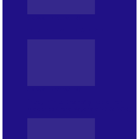
CRONICI DE CONCERT
Tania Turtureanu la Sala Palatului
CRONICI DE CONCERT
Între „Infinite Dreams” și Eddie: Iron
Maiden pe Arena Națională (28.05.2026)