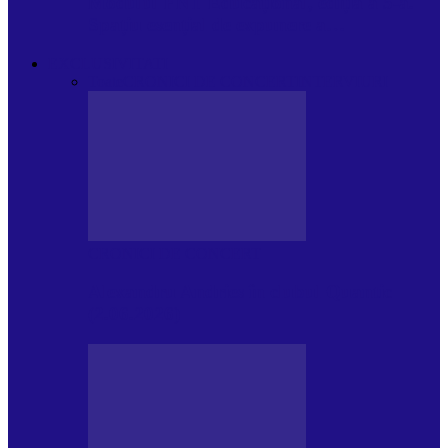
Modulul FNT Educațional, ediția a 5-a.
Spațiu esențial de expunere a…
EXCLUSIVITATI
Toate
CRONICI DE CONCERT
INTERVIURI
CRONICI DE CONCERT
Alexandru Andries în clubul Quantic
(2.06.2026)