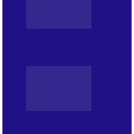
JURNAL DE EDIȚII
Psihologul Muzical (ediția 1241 –
1.08.2026): Carmen-Victoria Bârloiu, Top
Nonconformist Cântece…
JURNAL DE EDIȚII
Psihologul Muzical (ediția 1240 –
25.07.2026): Niki Puchianu, TOP