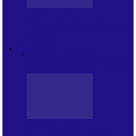
JURNAL DE EDIȚII
Psihologul Muzical (ediția 1238 –
11.07.2026): Dana Cristescu, Daniel Iancu
(telefonic),…
ANDREI PARTOS
Toate
BIOGRAFIE
CETATEAN DE
COSTINESTI
PRESA CU SI DESPRE A.P.
ARHIVA
VPR/P.R&S/SAPTAMANA
EMISIUNI RADIO DIN
TRECUT
PRESA CU SI DESPRE A.P.
Arhiva revistei Vox Pop Rock (17)