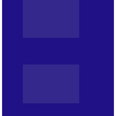
MASS MEDIA NEMUZICALA
170 de ani de România modernă. What’s
Next? la ediția a…
MASS MEDIA NEMUZICALA