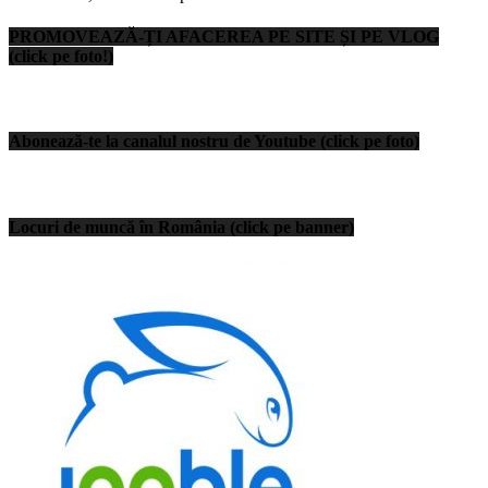
PROMOVEAZĂ-ȚI AFACEREA PE SITE ȘI PE VLOG
(click pe foto!)
Abonează-te la canalul nostru de Youtube (click pe foto)
Locuri de muncă în România (click pe banner)