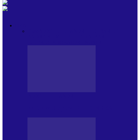
OPINII
Toate
BLOGUL LUI ANDREI
HOLBARILE LUI
ANDREI
BLOGUL IULIEI
HOLBARILE
IULIEI
COLABORATORII NOȘTRI
BLOGUL LUI ANDREI
77 DE MULȚUMIRI – DIN 2.08.