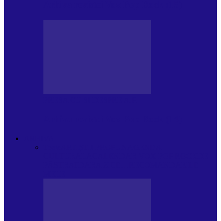
Arhiva revistei Vox Pop Rock (15)
PRESA CU SI DESPRE A.P.
Arhiva revistei Vox Pop Rock (14)
ARHIVA
Toate
ARTIȘTII PROPUN
AGENDA
CULTURALA
CALENDAR VOX POP ROCK
DE
PĂSTRAT
DARA ZICE…
RECOMANDARILE
MELE