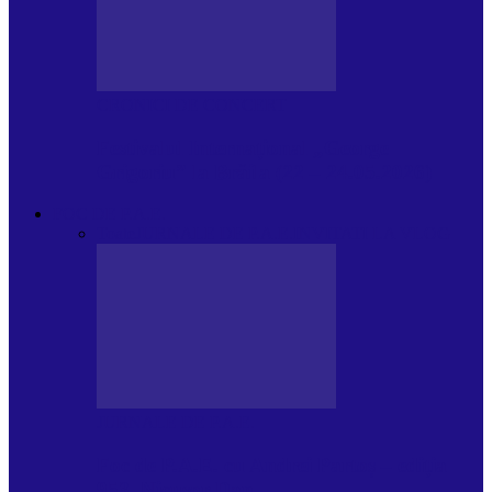
CRONICI DE CONCERT
Festivalul Internațional „George
Grigoriu” la Brăila (22 – 24.05.2026)
FOC DE P.A.E.
Toate
JURNALE DE P.A.E.
INVITATI LA VLOG
JURNALE DE P.A.E.
Foc de P.A.E. cu Andrei Partoș – ediția
953. Nicușor Dan…