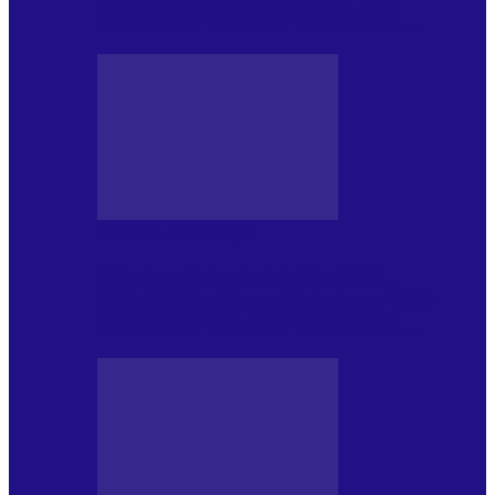
NONCONFORMIST CÂNTECE…
JURNAL DE EDIȚII
Psihologul Muzical (ediția 1239 –
18.07.2026): Walter Ghicolescu, TOP
NONCONFORMIST CÂNTECE…