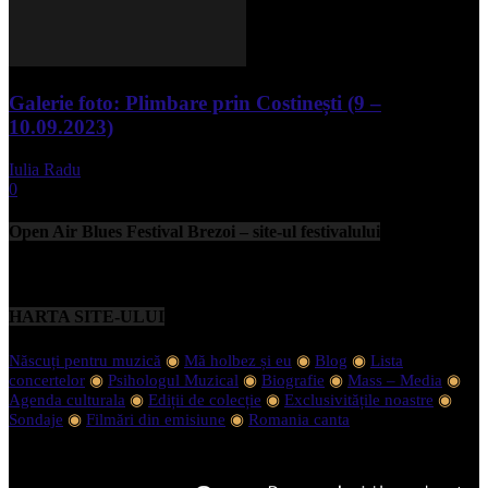
Galerie foto: Plimbare prin Costinești (9 –
10.09.2023)
Iulia Radu
-
septembrie 11, 2023
0
Open Air Blues Festival Brezoi – site-ul festivalului
HARTA SITE-ULUI
Născuți pentru muzică
◉
Mă holbez și eu
◉
Blog
◉
Lista
concertelor
◉
Psihologul Muzical
◉
Biografie
◉
Mass – Media
◉
Agenda culturala
◉
Ediții de colecție
◉
Exclusivitățile noastre
◉
Sondaje
◉
Filmări din emisiune
◉
Romania canta