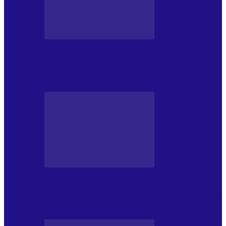
BLOGUL IULIEI
Din jurnalul unui ninja (121): Alfabetul
Improvizației și disciplina Spontaneității
BLOGUL IULIEI
Din jurnalul unui ninja (120): Masa mea și
alte revelații din…