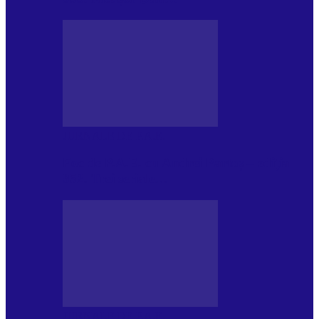
JURNALE DE P.A.E.
Foc de P.A.E. cu Andrei Partoș – ediția
952. Trei seriale…
JURNALE DE P.A.E.