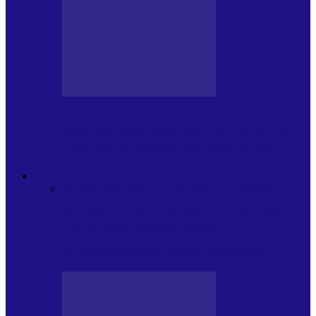
BLOGUL LUI ANDREI
JURNAL HOLBAT DIN 22 IULIE – N.
DAN SĂ DESEMNEZE PREMIER!…
ACTUALITATE
Toate
PLAYLISTURILE NOASTRE
ARTICOLE
SPECIALE
POP ROCK
INTERNAȚIONAL
ROMANIA CANTA
LISTA
CONCERTELOR
MASS MEDIA
NEMUZICALA
MASS MEDIA
MUZICALA
SONDAJE/TOPURI
APARIȚII
DISCOGRAFICE