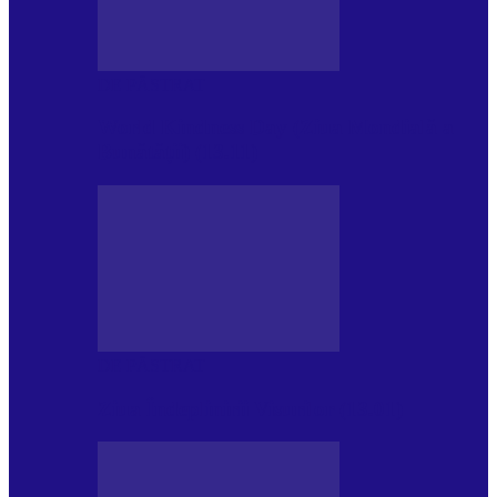
DE PĂSTRAT
World Kindness Day (Ziua Mondială a
Bunătății) (13.11)
DE PĂSTRAT
Ziua Îndeplinirii Visurilor (13.01)