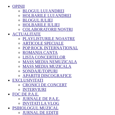
OPINII
BLOGUL LUI ANDREI
HOLBARILE LUI ANDREI
BLOGUL IULIEI
HOLBARILE IULIEI
COLABORATORII NOȘTRI
ACTUALITATE
PLAYLISTURILE NOASTRE
ARTICOLE SPECIALE
POP ROCK INTERNAȚIONAL
ROMANIA CANTA
LISTA CONCERTELOR
MASS MEDIA NEMUZICALA
MASS MEDIA MUZICALA
SONDAJE/TOPURI
APARIȚII DISCOGRAFICE
EXCLUSIVITATI
CRONICI DE CONCERT
INTERVIURI
FOC DE P.A.E.
JURNALE DE P.A.E.
INVITATI LA VLOG
PSIHOLOGUL MUZICAL
JURNAL DE EDIȚII