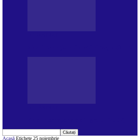
DE PĂSTRAT
Ziua internațională a Mării Negre (31.10)
DE PĂSTRAT
Ziua Internațională a Tigrului (29.07)
Acasă
Etichete
25 noiembrie