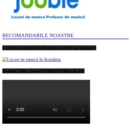
RECOMANDARILE NOASTRE
Locuri de muncă în România (click pe imagine)
Bonnie Tyler, Sweet Child Of Mine (Live)