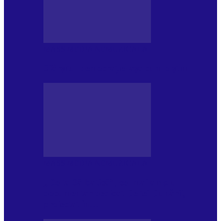
MASS MEDIA NEMUZICALA
Sfârșitul democrației așa cum o știm
MASS MEDIA NEMUZICALA
„Delta Sălbatică”, cel mai amplu
documentar dedicat Deltei Dunării,
proiectat în…