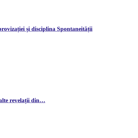
ovizației și disciplina Spontaneității
lte revelații din…