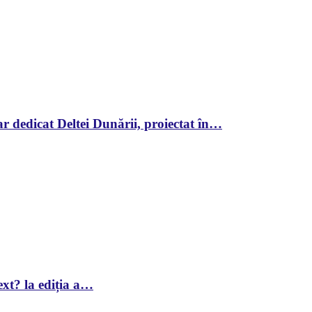
r dedicat Deltei Dunării, proiectat în…
xt? la ediția a…