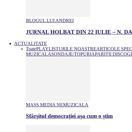
BLOGUL LUI ANDREI
JURNAL HOLBAT DIN 22 IULIE – N.
ACTUALITATE
Toate
PLAYLISTURILE NOASTRE
ARTICOLE SPE
MUZICALA
SONDAJE/TOPURI
APARIȚII DISCOG
MASS MEDIA NEMUZICALA
Sfârșitul democrației așa cum o știm