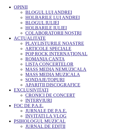
OPINII
BLOGUL LUI ANDREI
HOLBARILE LUI ANDREI
BLOGUL IULIEI
HOLBARILE IULIEI
COLABORATORII NOȘTRI
ACTUALITATE
PLAYLISTURILE NOASTRE
ARTICOLE SPECIALE
POP ROCK INTERNAȚIONAL
ROMANIA CANTA
LISTA CONCERTELOR
MASS MEDIA NEMUZICALA
MASS MEDIA MUZICALA
SONDAJE/TOPURI
APARIȚII DISCOGRAFICE
EXCLUSIVITATI
CRONICI DE CONCERT
INTERVIURI
FOC DE P.A.E.
JURNALE DE P.A.E.
INVITATI LA VLOG
PSIHOLOGUL MUZICAL
JURNAL DE EDIȚII