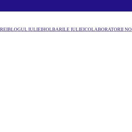
REI
BLOGUL IULIEI
HOLBARILE IULIEI
COLABORATORII NO