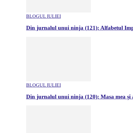
BLOGUL IULIEI
Din jurnalul unui ninja (121): Alfabetul Impr
BLOGUL IULIEI
Din jurnalul unui ninja (120): Masa mea și a