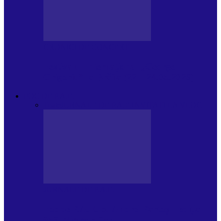
CRONICI DE CONCERT
Festivalul Internațional „George
Grigoriu” la Brăila (22 – 24.05.2026)
FOC DE P.A.E.
Toate
JURNALE DE P.A.E.
INVITATI LA VLOG
JURNALE DE P.A.E.
Foc de P.A.E. cu Andrei Partoș – ediția
953. Nicușor Dan…