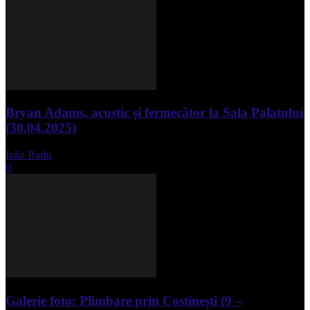
Bryan Adams, acustic și fermecător la Sala Palatului
(30.04.2025)
Iulia Radu
-
mai 1, 2025
0
Galerie foto: Plimbare prin Costinești (9 –