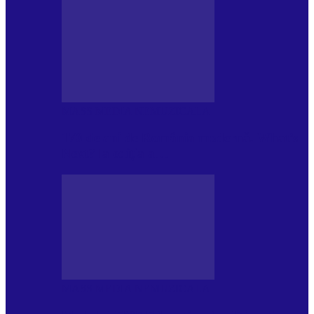
MASS MEDIA NEMUZICALA
170 de ani de România modernă. What’s
Next? la ediția a…
MASS MEDIA NEMUZICALA