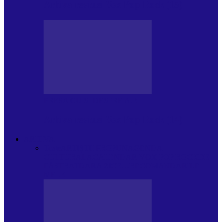
Arhiva revistei Vox Pop Rock (15)
PRESA CU SI DESPRE A.P.
Arhiva revistei Vox Pop Rock (14)
ARHIVA
Toate
ARTIȘTII PROPUN
AGENDA
CULTURALA
CALENDAR VOX POP ROCK
DE
PĂSTRAT
DARA ZICE…
RECOMANDARILE
MELE