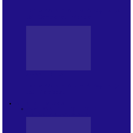
Foc de P.A.E. cu Andrei Partoș – ediția
951. Campionatul Mondial…
JURNALE DE P.A.E.
Foc de P.A.E. cu Andrei Partoș – ediția
950. V-a afectat…
PSIHOLOGUL MUZICAL
Toate
JURNAL DE EDIȚII
EDITII DE
COLECTIE
ARHIVA EMISIUNII