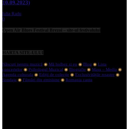
10.09.2023)
Iulia Radu
-
septembrie 11, 2023
0
Open Air Blues Festival Brezoi – site-ul festivalului
HARTA SITE-ULUI
Născuți pentru muzică
◉
Mă holbez și eu
◉
Blog
◉
Lista
concertelor
◉
Psihologul Muzical
◉
Biografie
◉
Mass – Media
◉
Agenda culturala
◉
Ediții de colecție
◉
Exclusivitățile noastre
◉
Sondaje
◉
Filmări din emisiune
◉
Romania canta