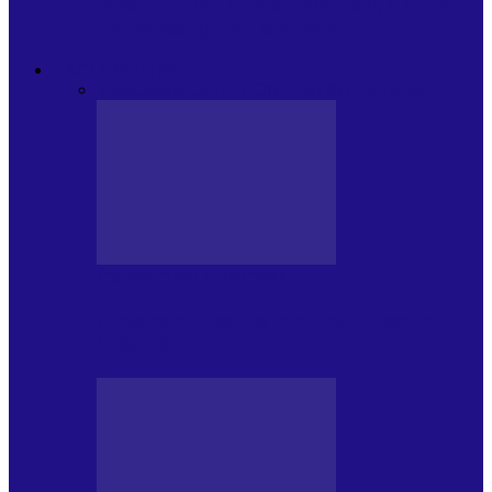
Modulul FNT Educațional, ediția a 5-a.
Spațiu esențial de expunere a…
EXCLUSIVITATI
Toate
CRONICI DE CONCERT
INTERVIURI
CRONICI DE CONCERT
Alexandru Andries în clubul Quantic
(2.06.2026)