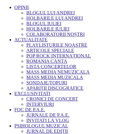
OPINII
BLOGUL LUI ANDREI
HOLBARILE LUI ANDREI
BLOGUL IULIEI
HOLBARILE IULIEI
COLABORATORII NOȘTRI
ACTUALITATE
PLAYLISTURILE NOASTRE
ARTICOLE SPECIALE
POP ROCK INTERNAȚIONAL
ROMANIA CANTA
LISTA CONCERTELOR
MASS MEDIA NEMUZICALA
MASS MEDIA MUZICALA
SONDAJE/TOPURI
APARIȚII DISCOGRAFICE
EXCLUSIVITATI
CRONICI DE CONCERT
INTERVIURI
FOC DE P.A.E.
JURNALE DE P.A.E.
INVITATI LA VLOG
PSIHOLOGUL MUZICAL
JURNAL DE EDIȚII