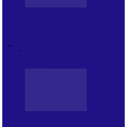
JURNAL DE EDIȚII
Psihologul Muzical (ediția 1238 –
11.07.2026): Dana Cristescu, Daniel Iancu
(telefonic),…
ANDREI PARTOS
Toate
BIOGRAFIE
CETATEAN DE
COSTINESTI
PRESA CU SI DESPRE A.P.
ARHIVA
VPR/P.R&S/SAPTAMANA
EMISIUNI RADIO DIN
TRECUT
PRESA CU SI DESPRE A.P.
Arhiva revistei Vox Pop Rock (17)