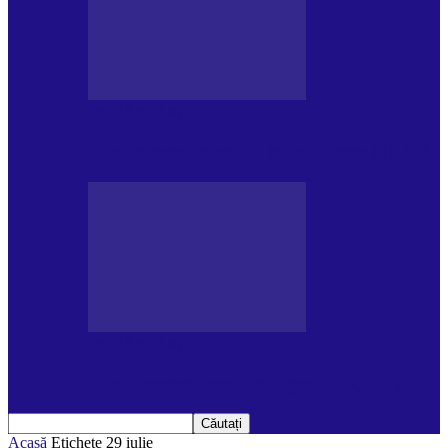
DE PĂSTRAT
Ziua internațională a Mării Negre (31.10)
DE PĂSTRAT
Ziua Internațională a Tigrului (29.07)
Acasă
Etichete
29 iulie