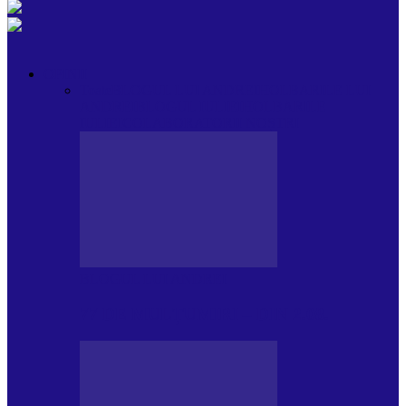
OPINII
Toate
BLOGUL LUI ANDREI
HOLBARILE LUI
ANDREI
BLOGUL IULIEI
HOLBARILE
IULIEI
COLABORATORII NOȘTRI
BLOGUL LUI ANDREI
77 DE MULȚUMIRI – DIN 2.08.