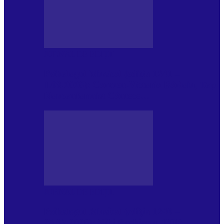
JURNAL DE EDIȚII
Psihologul Muzical (ediția 1241 –
1.08.2026): Carmen-Victoria Bârloiu, Top
Nonconformist Cântece…
JURNAL DE EDIȚII
Psihologul Muzical (ediția 1240 –
25.07.2026): Niki Puchianu, TOP