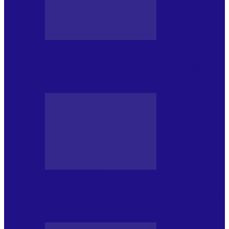
BLOGUL IULIEI
Din jurnalul unui ninja (121): Alfabetul
Improvizației și disciplina Spontaneității
BLOGUL IULIEI
Din jurnalul unui ninja (120): Masa mea și
alte revelații din…