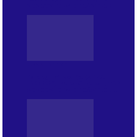
NONCONFORMIST CÂNTECE…
JURNAL DE EDIȚII
Psihologul Muzical (ediția 1239 –
18.07.2026): Walter Ghicolescu, TOP
NONCONFORMIST CÂNTECE…