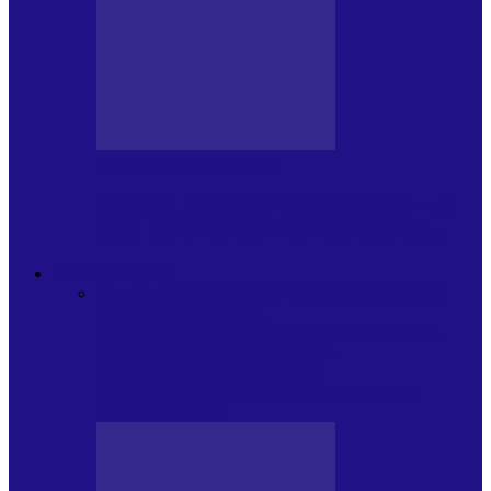
BLOGUL LUI ANDREI
JURNAL HOLBAT DIN 22 IULIE – N.
DAN SĂ DESEMNEZE PREMIER!…
ACTUALITATE
Toate
PLAYLISTURILE NOASTRE
ARTICOLE
SPECIALE
POP ROCK
INTERNAȚIONAL
ROMANIA CANTA
LISTA
CONCERTELOR
MASS MEDIA
NEMUZICALA
MASS MEDIA
MUZICALA
SONDAJE/TOPURI
APARIȚII
DISCOGRAFICE