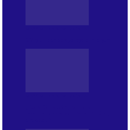
MASS MEDIA NEMUZICALA
Sfârșitul democrației așa cum o știm
MASS MEDIA NEMUZICALA
„Delta Sălbatică”, cel mai amplu
documentar dedicat Deltei Dunării,
proiectat în…