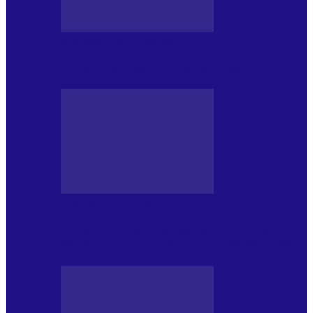
CRONICI DE CONCERT
Tania Turtureanu la Sala Palatului
CRONICI DE CONCERT
Între „Infinite Dreams” și Eddie: Iron
Maiden pe Arena Națională (28.05.2026)