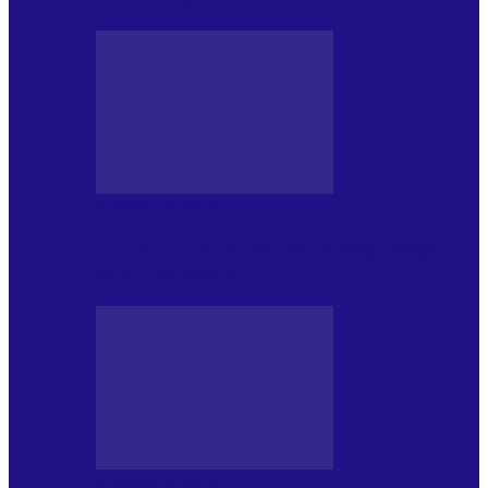
JURNALE DE P.A.E.
Foc de P.A.E. cu Andrei Partoș – ediția
952. Trei seriale…
JURNALE DE P.A.E.