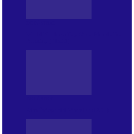
DE PĂSTRAT
World Kindness Day (Ziua Mondială a
Bunătății) (13.11)
DE PĂSTRAT
Ziua Îndeplinirii Visurilor (13.01)