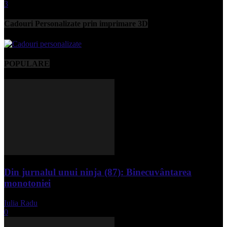
3
Cadouri Personalizate prin imprimare 3D
POPULARE
Din jurnalul unui ninja (87): Binecuvântarea
monotoniei
Iulia Radu
-
mai 8, 2025
0