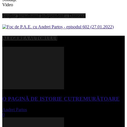
Video
Susține jurnalismul independent – Donează
ALEGEREA AUTORULUI
O PAGINĂ DE ISTORIE CUTREMURĂTOARE
Andrei Partos
-
iunie 15, 2023
0