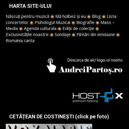
HARTA SITE-ULUI
Născuți pentru muzică
◉
Mă holbez și eu
◉
Blog
◉
Lista
concertelor
◉
Psihologul Muzical
◉
Biografie
◉
Mass –
Media
◉
Agenda culturala
◉
Ediții de colecție
◉
Exclusivitățile noastre
◉
Sondaje
◉
Filmări din emisiune
◉
Romania canta
CETĂȚEAN DE COSTINEȘTI (click pe foto)