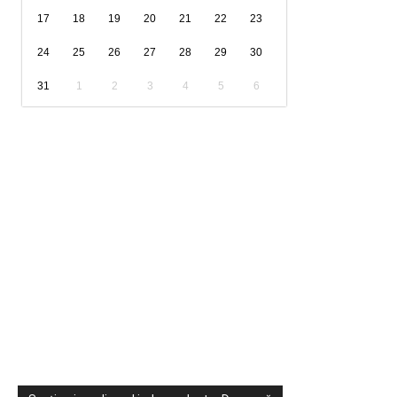
17
18
19
20
21
22
23
24
25
26
27
28
29
30
31
1
2
3
4
5
6
Sondaje
Video