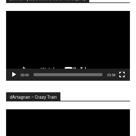
Player
video
00:00
03:38
dArtagnan – Crazy Train
Player
video