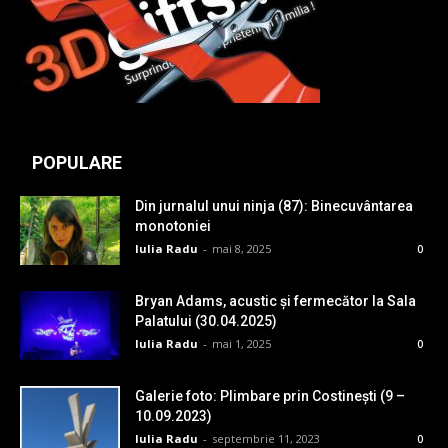
POPULARE
Din jurnalul unui ninja (87): Binecuvântarea
monotoniei
Iulia Radu
-
mai 8, 2025
0
Bryan Adams, acustic și fermecător la Sala
Palatului (30.04.2025)
Iulia Radu
-
mai 1, 2025
0
Galerie foto: Plimbare prin Costinești (9 –
10.09.2023)
Iulia Radu
-
septembrie 11, 2023
0