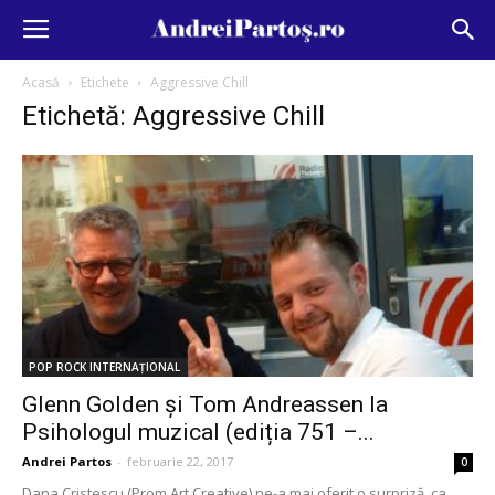
Acasă
Etichete
Aggressive Chill
Etichetă: Aggressive Chill
POP ROCK INTERNAȚIONAL
Glenn Golden și Tom Andreassen la
Psihologul muzical (ediția 751 –...
Andrei Partos
-
februarie 22, 2017
0
Dana Cristescu (Prom Art Creative) ne-a mai oferit o surpriză, ca