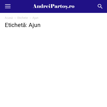
Acasă
Etichete
Ajun
Etichetă: Ajun