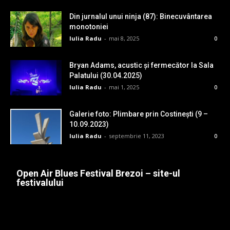
Din jurnalul unui ninja (87): Binecuvântarea
monotoniei
Iulia Radu
-
mai 8, 2025
0
Bryan Adams, acustic și fermecător la Sala
Palatului (30.04.2025)
Iulia Radu
-
mai 1, 2025
0
Galerie foto: Plimbare prin Costinești (9 –
10.09.2023)
Iulia Radu
-
septembrie 11, 2023
0
Open Air Blues Festival Brezoi – site-ul
festivalului