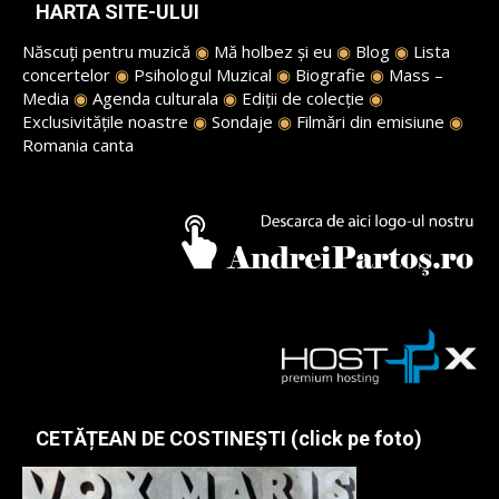
HARTA SITE-ULUI
Născuți pentru muzică
◉
Mă holbez și eu
◉
Blog
◉
Lista
concertelor
◉
Psihologul Muzical
◉
Biografie
◉
Mass –
Media
◉
Agenda culturala
◉
Ediții de colecție
◉
Exclusivitățile noastre
◉
Sondaje
◉
Filmări din emisiune
◉
Romania canta
CETĂȚEAN DE COSTINEȘTI (click pe foto)