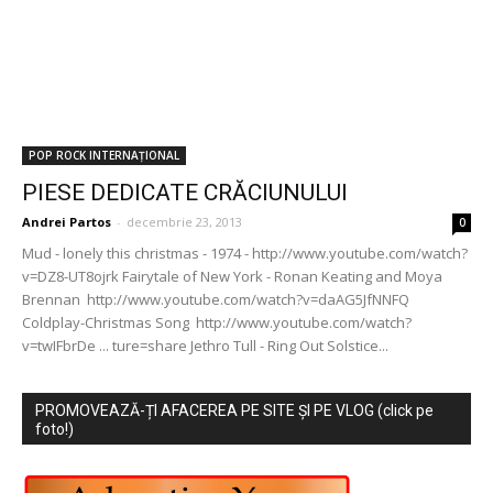
POP ROCK INTERNAȚIONAL
PIESE DEDICATE CRĂCIUNULUI
Andrei Partos
-
decembrie 23, 2013
0
Mud - lonely this christmas - 1974 - http://www.youtube.com/watch?
v=DZ8-UT8ojrk Fairytale of New York - Ronan Keating and Moya
Brennan http://www.youtube.com/watch?v=daAG5JfNNFQ
Coldplay-Christmas Song http://www.youtube.com/watch?
v=twIFbrDe ... ture=share Jethro Tull - Ring Out Solstice...
PROMOVEAZĂ-ȚI AFACEREA PE SITE ȘI PE VLOG (click pe
foto!)