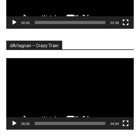
00:00
03:38
dArtagnan – Crazy Train
Player
video
00:00
04:04