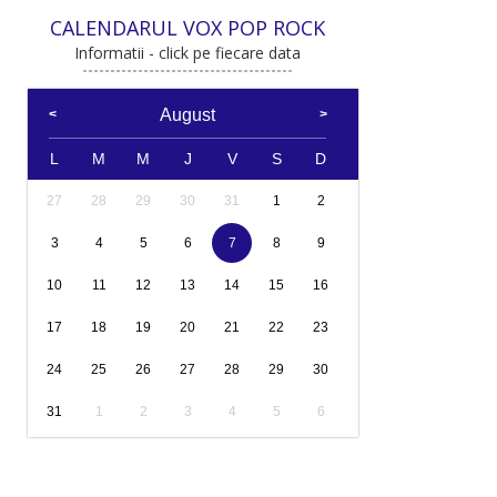
CALENDARUL VOX POP ROCK
Informatii - click pe fiecare data
August
L
M
M
J
V
S
D
27
28
29
30
31
1
2
3
4
5
6
7
8
9
10
11
12
13
14
15
16
17
18
19
20
21
22
23
24
25
26
27
28
29
30
31
1
2
3
4
5
6