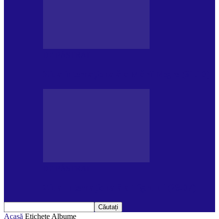
DE PĂSTRAT
Ziua internațională a Mării Negre (31.10)
DE PĂSTRAT
Ziua Internațională a Tigrului (29.07)
Acasă
Etichete
Albume