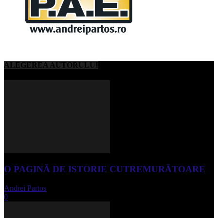
ALEGEREA AUTORULUI
O PAGINĂ DE ISTORIE CUTREMURĂTOARE
Andrei Partos
-
iunie 15, 2023
0