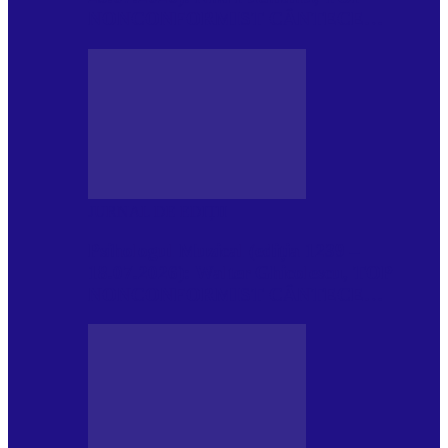
NONCONFORMIST CÂNTECE…
JURNAL DE EDIȚII
Psihologul Muzical (ediția 1239 –
18.07.2026): Walter Ghicolescu, TOP
NONCONFORMIST CÂNTECE…