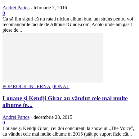
Andrei Partos
-
februarie 7, 2016
0
Ca să fim siguri că nu ratați niciun album bun, am strâns pentru voi
recomandările făcute de AllmusicGuide.com. Acolo unde am găsit
piese de...
POP ROCK INTERNAȚIONAL
Louane și Kendji Girac au vândut cele mai multe
albume în...
Andrei Partos
-
decembrie 28, 2015
0
Louane și Kendji Girac, cei doi concurenți la show-ul „The Voice”,
au vândut cele mai multe albume în 2015 (atât pe suport fizic cât...