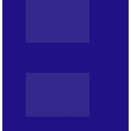
MASS MEDIA NEMUZICALA
170 de ani de România modernă. What’s
Next? la ediția a…
MASS MEDIA NEMUZICALA