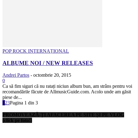
POP ROCK INTERNAȚIONAL
ALBUME NOI / NEW RELEASES
Andrei Partos
-
octombrie 20, 2015
0
Ca să fim siguri că nu ratați niciun album bun, am strâns pentru voi
recomandările făcute de AllmusicGuide.com. Acolo unde am găsit
piese de...
1
2
3
Pagina 1 din 3
PROMOVEAZĂ-ȚI AFACEREA PE SITE ȘI PE VLOG
(click pe foto!)