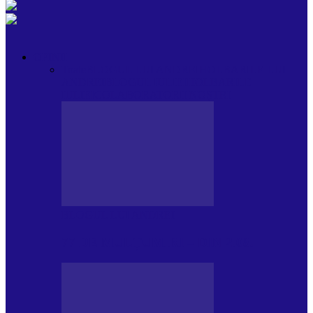
OPINII
Toate
BLOGUL LUI ANDREI
HOLBARILE LUI
ANDREI
BLOGUL IULIEI
HOLBARILE
IULIEI
COLABORATORII NOȘTRI
BLOGUL LUI ANDREI
77 DE MULȚUMIRI – DIN 2.08.