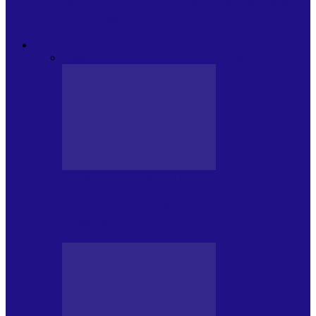
Modulul FNT Educațional, ediția a 5-a.
Spațiu esențial de expunere a…
EXCLUSIVITATI
Toate
CRONICI DE CONCERT
INTERVIURI
CRONICI DE CONCERT
Alexandru Andries în clubul Quantic
(2.06.2026)