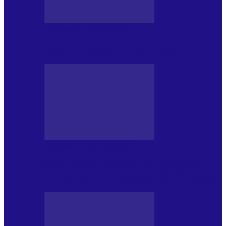
CRONICI DE CONCERT
Tania Turtureanu la Sala Palatului
CRONICI DE CONCERT
Între „Infinite Dreams” și Eddie: Iron
Maiden pe Arena Națională (28.05.2026)