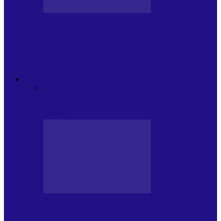
JURNAL DE EDIȚII
Psihologul Muzical (ediția 1238 –
11.07.2026): Dana Cristescu, Daniel Iancu
(telefonic),…
ANDREI PARTOS
Toate
BIOGRAFIE
CETATEAN DE
COSTINESTI
PRESA CU SI DESPRE A.P.
ARHIVA
VPR/P.R&S/SAPTAMANA
EMISIUNI RADIO DIN
TRECUT
PRESA CU SI DESPRE A.P.
Arhiva revistei Vox Pop Rock (17)