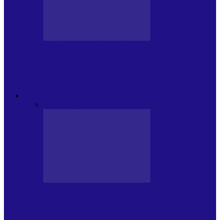
CRONICI DE CONCERT
Festivalul Internațional „George
Grigoriu” la Brăila (22 – 24.05.2026)
FOC DE P.A.E.
Toate
JURNALE DE P.A.E.
INVITATI LA VLOG
JURNALE DE P.A.E.
Foc de P.A.E. cu Andrei Partoș – ediția
953. Nicușor Dan…