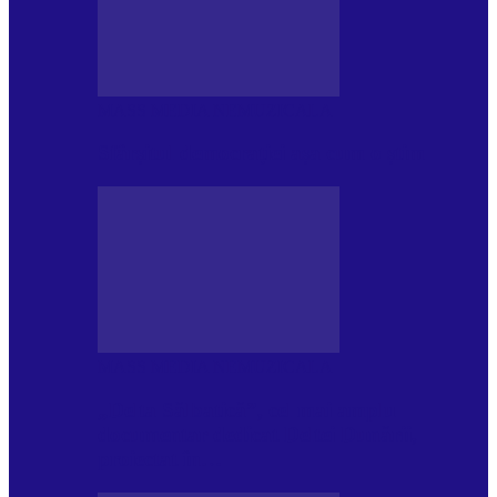
MASS MEDIA NEMUZICALA
Sfârșitul democrației așa cum o știm
MASS MEDIA NEMUZICALA
„Delta Sălbatică”, cel mai amplu
documentar dedicat Deltei Dunării,
proiectat în…