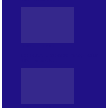
JURNALE DE P.A.E.
Foc de P.A.E. cu Andrei Partoș – ediția
952. Trei seriale…
JURNALE DE P.A.E.