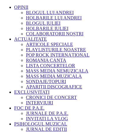
OPINII
BLOGUL LUI ANDREI
HOLBARILE LUI ANDREI
BLOGUL IULIEI
HOLBARILE IULIEI
COLABORATORII NOȘTRI
ACTUALITATE
ARTICOLE SPECIALE
PLAYLISTURILE NOASTRE
POP ROCK INTERNAȚIONAL
ROMANIA CANTA
LISTA CONCERTELOR
MASS MEDIA NEMUZICALA
MASS MEDIA MUZICALA
SONDAJE/TOPURI
APARIȚII DISCOGRAFICE
EXCLUSIVITATI
CRONICI DE CONCERT
INTERVIURI
FOC DE P.A.E.
JURNALE DE P.A.E.
INVITATI LA VLOG
PSIHOLOGUL MUZICAL
JURNAL DE EDIȚII