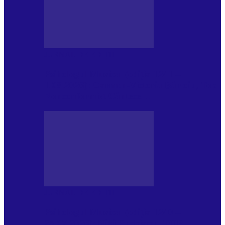
JURNAL DE EDIȚII
Psihologul Muzical (ediția 1241 –
1.08.2026): Carmen-Victoria Bârloiu, Top
Nonconformist Cântece…
JURNAL DE EDIȚII
Psihologul Muzical (ediția 1240 –
25.07.2026): Niki Puchianu, TOP