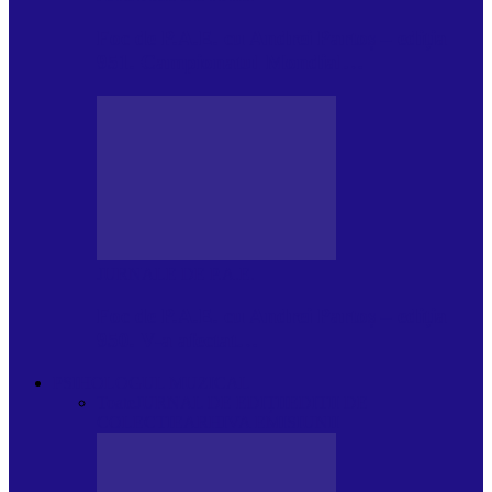
Foc de P.A.E. cu Andrei Partoș – ediția
951. Campionatul Mondial…
JURNALE DE P.A.E.
Foc de P.A.E. cu Andrei Partoș – ediția
950. V-a afectat…
PSIHOLOGUL MUZICAL
Toate
JURNAL DE EDIȚII
EDITII DE
COLECTIE
ARHIVA EMISIUNII