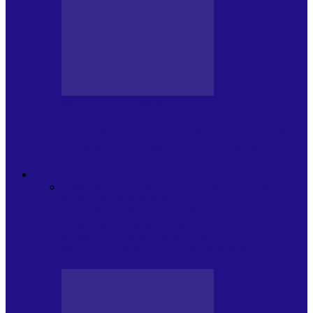
BLOGUL LUI ANDREI
JURNAL HOLBAT DIN 22 IULIE – N.
DAN SĂ DESEMNEZE PREMIER!…
ACTUALITATE
Toate
ARTICOLE SPECIALE
PLAYLISTURILE
NOASTRE
POP ROCK
INTERNAȚIONAL
ROMANIA CANTA
LISTA
CONCERTELOR
MASS MEDIA
NEMUZICALA
MASS MEDIA
MUZICALA
SONDAJE/TOPURI
APARIȚII
DISCOGRAFICE