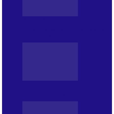
DE PĂSTRAT
World Kindness Day (Ziua Mondială a
Bunătății) (13.11)
DE PĂSTRAT
Ziua Îndeplinirii Visurilor (13.01)