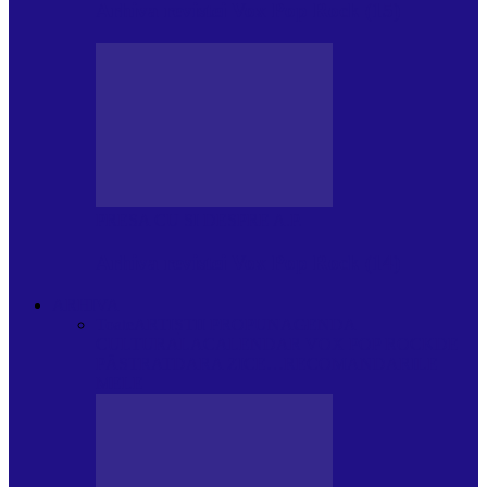
Arhiva revistei Vox Pop Rock (15)
PRESA CU SI DESPRE A.P.
Arhiva revistei Vox Pop Rock (14)
ARHIVA
Toate
ARTIȘTII PROPUN
AGENDA
CULTURALA
CALENDAR VOX POP ROCK
DE
PĂSTRAT
DARA ZICE…
RECOMANDARILE
MELE