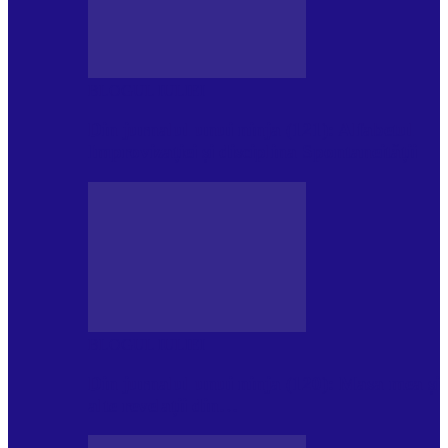
BLOGUL IULIEI
Din jurnalul unui ninja (121): Alfabetul
Improvizației și disciplina Spontaneității
BLOGUL IULIEI
Din jurnalul unui ninja (120): Masa mea și
alte revelații din…