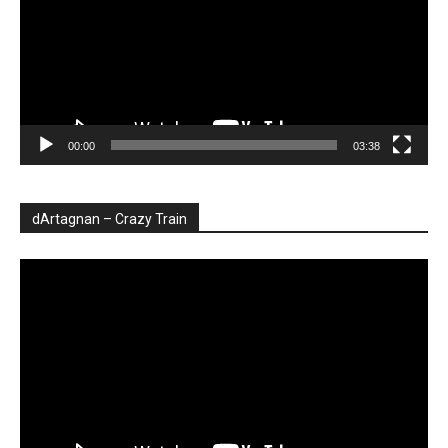
00:00
03:38
dArtagnan – Crazy Train
Player
video