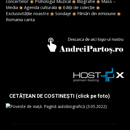
concertelor
◉
Psihologul Muzical
◉
Biografie
◉
Mass –
Media
◉
Agenda culturala
◉
Ediții de colecție
◉
Exclusivitățile noastre
◉
Sondaje
◉
Filmări din emisiune
◉
Romania canta
CETĂȚEAN DE COSTINEȘTI (click pe foto)