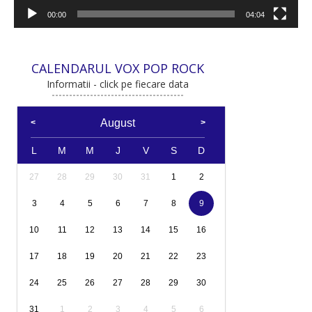
00:00
04:04
CALENDARUL VOX POP ROCK
Informatii - click pe fiecare data
August
L
M
M
J
V
S
D
27
28
29
30
31
1
2
3
4
5
6
7
8
9
10
11
12
13
14
15
16
17
18
19
20
21
22
23
24
25
26
27
28
29
30
31
1
2
3
4
5
6