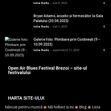
Iulia Radu
-
mai 8, 2025
0
Bryan Adams, acustic și fermecător la Sala
Palatului (30.04.2025)
Iulia Radu
-
mai 1, 2025
0
Galerie foto: Plimbare prin Costinești (9 –
10.09.2023)
Iulia Radu
-
septembrie 11, 2023
0
Open Air Blues Festival Brezoi – site-ul
festivalului
HARTA SITE-ULUI
Născuți pentru muzică
◉
Mă holbez și eu
◉
Blog
◉
Lista