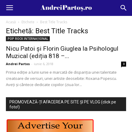
Acasă
Etichete
Best Title Tracks
Etichetă: Best Title Tracks
POP ROCK INTERNAȚIONAL
Nicu Patoi și Florin Giuglea la Psihologul
Muzical (ediția 818 –...
Andrei Partos
-
iunie 6, 2018
0
Prima ediție a lunii iunie e marcată de dispariția unei talentate
creatoare de versuri, unei artiste deosebite: Roxana Popescu.
Aveți și cântece dedicate copiilor (ziua lor...
PROMOVEAZĂ-ȚI AFACEREA PE SITE ȘI PE VLOG (click pe
foto!)