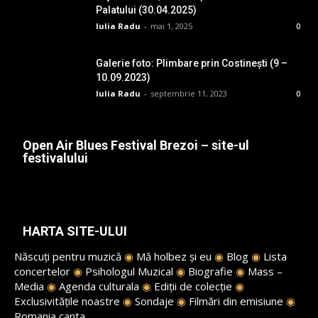
Palatului (30.04.2025)
Iulia Radu
-
mai 1, 2025
0
Galerie foto: Plimbare prin Costinești (9 –
10.09.2023)
Iulia Radu
-
septembrie 11, 2023
0
Open Air Blues Festival Brezoi – site-ul
festivalului
HARTA SITE-ULUI
Născuți pentru muzică
◉
Mă holbez și eu
◉
Blog
◉
Lista
concertelor
◉
Psihologul Muzical
◉
Biografie
◉
Mass –
Media
◉
Agenda culturala
◉
Ediții de colecție
◉
Exclusivitățile noastre
◉
Sondaje
◉
Filmări din emisiune
◉
Romania canta