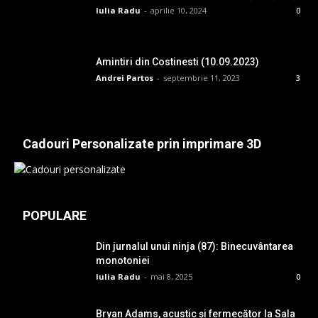
Iulia Radu
-
aprilie 10, 2024
0
Amintiri din Costinesti (10.09.2023)
Andrei Partos
-
septembrie 11, 2023
3
Cadouri Personalizate prin imprimare 3D
POPULARE
Din jurnalul unui ninja (87): Binecuvântarea
monotoniei
Iulia Radu
-
mai 8, 2025
0
Bryan Adams, acustic și fermecător la Sala