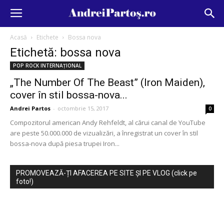
Acasă
Etichete
Bossa nova
Etichetă: bossa nova
POP ROCK INTERNAȚIONAL
„The Number Of The Beast” (Iron Maiden),
cover în stil bossa-nova...
Andrei Partos
-
octombrie 15, 2017
0
Compozitorul american Andy Rehfeldt, al cărui canal de YouTube
are peste 50.000.000 de vizualizări, a înregistrat un cover în stil
bossa-nova după piesa trupei Iron...
PROMOVEAZĂ-ȚI AFACEREA PE SITE ȘI PE VLOG (click pe
foto!)