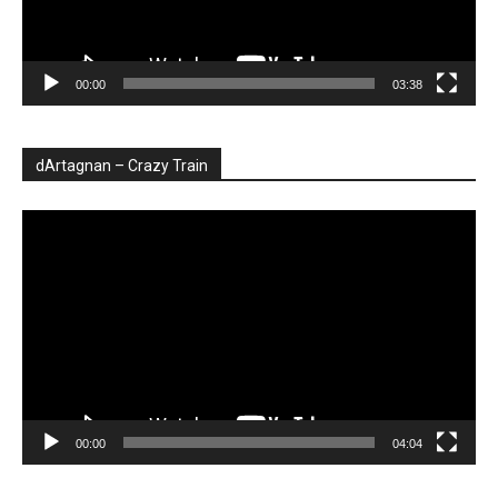
00:00
03:38
dArtagnan – Crazy Train
Player
video
00:00
04:04