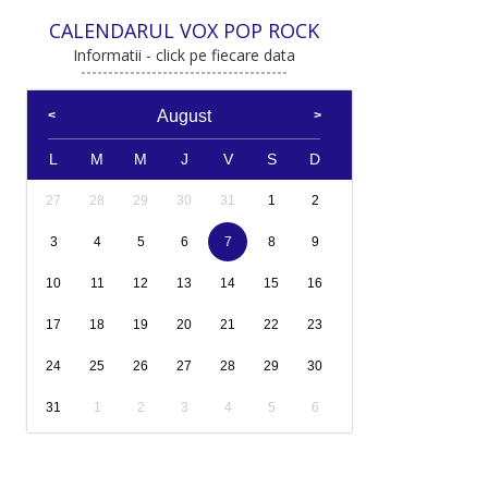
CALENDARUL VOX POP ROCK
Informatii - click pe fiecare data
August
L
M
M
J
V
S
D
27
28
29
30
31
1
2
3
4
5
6
7
8
9
10
11
12
13
14
15
16
17
18
19
20
21
22
23
24
25
26
27
28
29
30
31
1
2
3
4
5
6