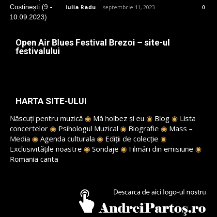
Iulia Radu
-
septembrie 11, 2023
0
Open Air Blues Festival Brezoi – site-ul
festivalului
HARTA SITE-ULUI
Născuți pentru muzică
◉
Mă holbez și eu
◉
Blog
◉
Lista
concertelor
◉
Psihologul Muzical
◉
Biografie
◉
Mass –
Media
◉
Agenda culturala
◉
Ediții de colecție
◉
Exclusivitățile noastre
◉
Sondaje
◉
Filmări din emisiune
◉
Romania canta