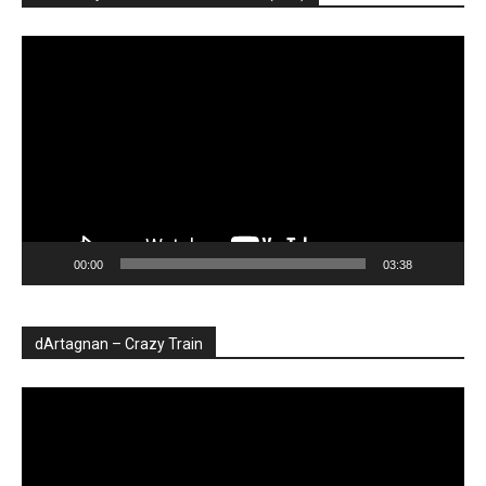
Player
video
00:00
03:38
dArtagnan – Crazy Train
Player
video