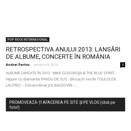
POP ROCK INTERNAȚIONAL
RETROSPECTIVA ANULUI 2013: LANSĂRI
DE ALBUME, CONCERTE ÎN ROMÂNIA
Andrei Partos
-
ianuarie 8, 2014
0
ALBUME LANSATE ÎN 2013 MIKE GODOROJA & THE BLUE SPIRIT -
Hippie cu diamante PRAGU DE SUS - Blocaj în verde TOULOUSE
LAUTREC – Extraordinar JUL BALDOVIN –...
PROMOVEAZĂ-ȚI AFACEREA PE SITE ȘI PE VLOG (click pe
foto!)