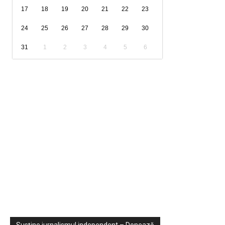
17
18
19
20
21
22
23
24
25
26
27
28
29
30
31
1
2
3
4
5
6
Sondaje
Video