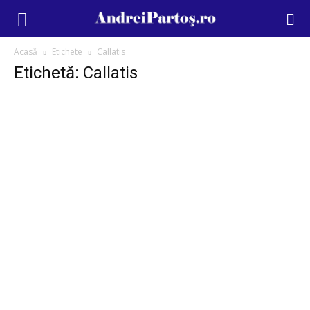
Acasă
Etichete
Callatis
Etichetă: Callatis