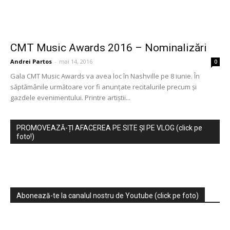
CMT Music Awards 2016 – Nominalizări
Andrei Partos
-
mai 14, 2016
0
Gala CMT Music Awards va avea loc în Nashville pe 8 iunie. În
săptămânile următoare vor fi anunțate recitalurile precum și
gazdele evenimentului. Printre artiștii...
PROMOVEAZĂ-ȚI AFACEREA PE SITE ȘI PE VLOG (click pe
foto!)
Abonează-te la canalul nostru de Youtube (click pe foto)