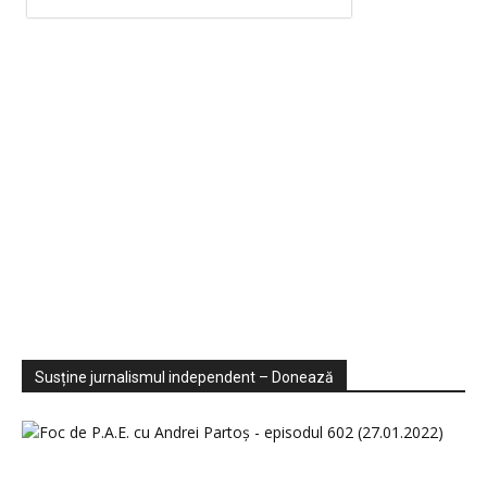
Sondaje
Video
Susține jurnalismul independent – Donează