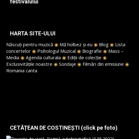
festivalului
HARTA SITE-ULUI
Născuți pentru muzică
◉
Mă holbez și eu
◉
Blog
◉
Lista
concertelor
◉
Psihologul Muzical
◉
Biografie
◉
Mass –
Media
◉
Agenda culturala
◉
Ediții de colecție
◉
Exclusivitățile noastre
◉
Sondaje
◉
Filmări din emisiune
◉
Romania canta
CETĂȚEAN DE COSTINEȘTI (click pe foto)