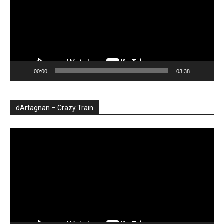
00:00
03:38
dArtagnan – Crazy Train
Player
video