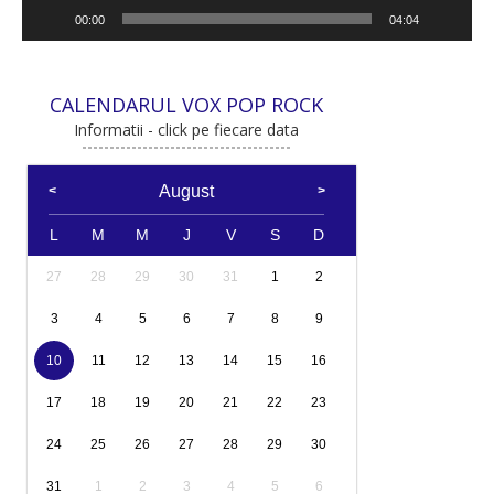
00:00
04:04
CALENDARUL VOX POP ROCK
Informatii - click pe fiecare data
August
L
M
M
J
V
S
D
27
28
29
30
31
1
2
3
4
5
6
7
8
9
10
11
12
13
14
15
16
17
18
19
20
21
22
23
24
25
26
27
28
29
30
31
1
2
3
4
5
6