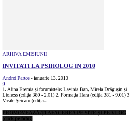
ARHIVA EMISIUNII
INVITATI LA PSIHOLOG IN 2010
Andrei Partos
-
ianuarie 13, 2013
0
1. Alina Eremia şi forumistele: Lavinia Ban, Mirela Drăguşin şi
Lioness (ediţia 380 - 2.01) 2. Formaţia Hara (ediţia 381 - 9.01) 3.
Vasile Şeicaru (ediţia...
PROMOVEAZĂ-ȚI AFACEREA PE SITE ȘI PE VLOG
(click pe foto!)