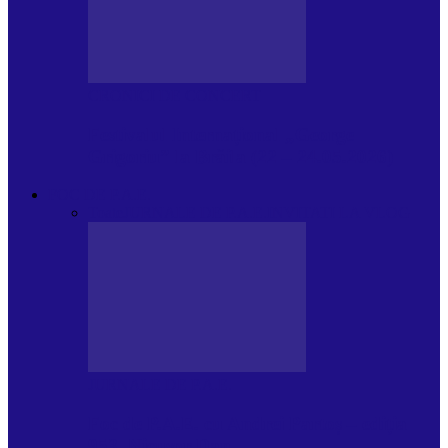
CRONICI DE CONCERT
Festivalul Internațional „George
Grigoriu” la Brăila (22 – 24.05.2026)
FOC DE P.A.E.
Toate
JURNALE DE P.A.E.
INVITATI LA VLOG
JURNALE DE P.A.E.
Foc de P.A.E. cu Andrei Partoș – ediția
953. Nicușor Dan…