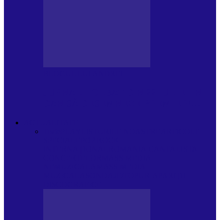
BLOGUL LUI ANDREI
JURNAL HOLBAT DIN 22 IULIE – N.
DAN SĂ DESEMNEZE PREMIER!…
ACTUALITATE
Toate
PLAYLISTURILE NOASTRE
ARTICOLE
SPECIALE
POP ROCK
INTERNAȚIONAL
ROMANIA CANTA
LISTA
CONCERTELOR
MASS MEDIA
NEMUZICALA
MASS MEDIA
MUZICALA
SONDAJE/TOPURI
APARIȚII
DISCOGRAFICE