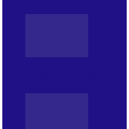
NONCONFORMIST CÂNTECE…
JURNAL DE EDIȚII
Psihologul Muzical (ediția 1239 –
18.07.2026): Walter Ghicolescu, TOP
NONCONFORMIST CÂNTECE…