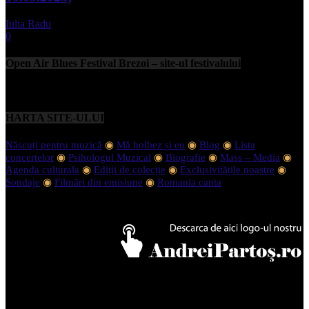
Iulia Radu
-
septembrie 11, 2023
0
Open Air Blues Festival Brezoi – site-ul festivalului
HARTA SITE-ULUI
Născuți pentru muzică
◉
Mă holbez și eu
◉
Blog
◉
Lista
concertelor
◉
Psihologul Muzical
◉
Biografie
◉
Mass – Media
◉
Agenda culturala
◉
Ediții de colecție
◉
Exclusivitățile noastre
◉
Sondaje
◉
Filmări din emisiune
◉
Romania canta