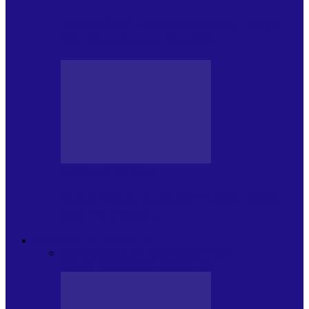
Foc de P.A.E. cu Andrei Partoș – ediția
951. Campionatul Mondial…
JURNALE DE P.A.E.
Foc de P.A.E. cu Andrei Partoș – ediția
950. V-a afectat…
PSIHOLOGUL MUZICAL
Toate
JURNAL DE EDIȚII
EDITII DE
COLECTIE
ARHIVA EMISIUNII