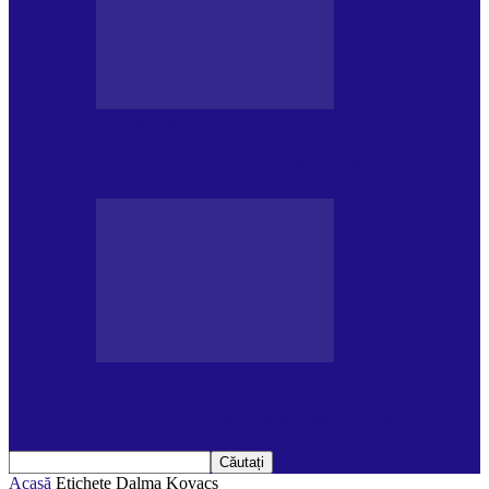
DE PĂSTRAT
Ziua internațională a Mării Negre (31.10)
DE PĂSTRAT
Ziua Internațională a Tigrului (29.07)
Acasă
Etichete
Dalma Kovacs