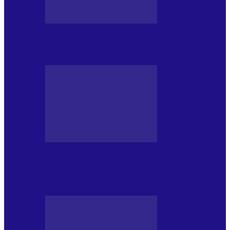
CRONICI DE CONCERT
Tania Turtureanu la Sala Palatului
CRONICI DE CONCERT
Între „Infinite Dreams” și Eddie: Iron
Maiden pe Arena Națională (28.05.2026)