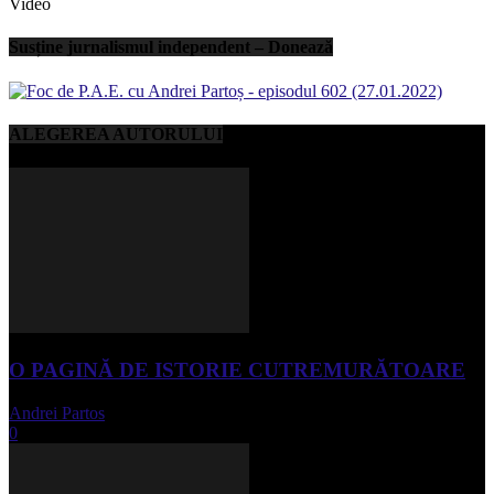
Video
Susține jurnalismul independent – Donează
ALEGEREA AUTORULUI
O PAGINĂ DE ISTORIE CUTREMURĂTOARE
Andrei Partos
-
iunie 15, 2023
0