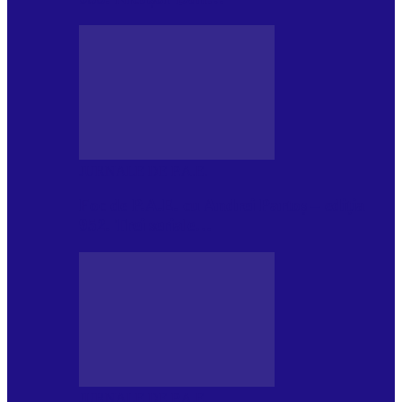
JURNALE DE P.A.E.
Foc de P.A.E. cu Andrei Partoș – ediția
952. Trei seriale…
JURNALE DE P.A.E.