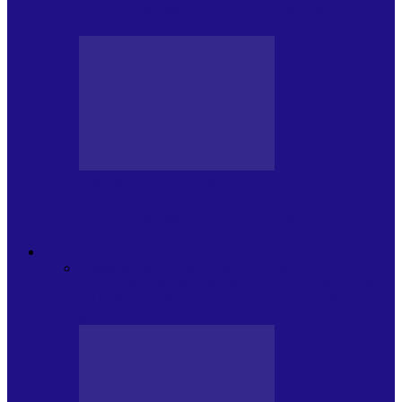
Arhiva revistei Vox Pop Rock (15)
PRESA CU SI DESPRE A.P.
Arhiva revistei Vox Pop Rock (14)
ARHIVA
Toate
ARTIȘTII PROPUN
AGENDA
CULTURALA
CALENDAR VOX POP ROCK
DE
PĂSTRAT
DARA ZICE…
RECOMANDARILE
MELE