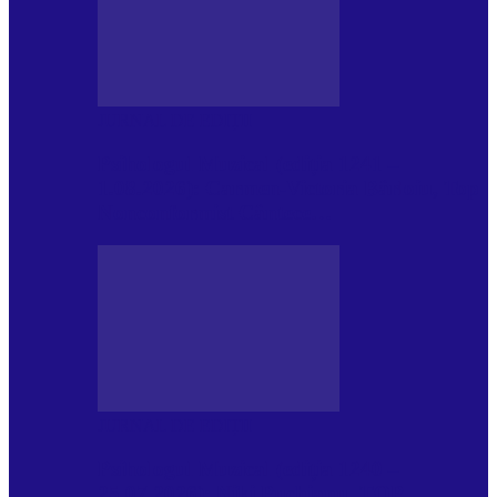
JURNAL DE EDIȚII
Psihologul Muzical (ediția 1241 –
1.08.2026): Carmen-Victoria Bârloiu, Top
Nonconformist Cântece…
JURNAL DE EDIȚII
Psihologul Muzical (ediția 1240 –
25.07.2026): Niki Puchianu, TOP