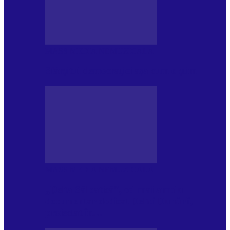
MASS MEDIA NEMUZICALA
Sfârșitul democrației așa cum o știm
MASS MEDIA NEMUZICALA
„Delta Sălbatică”, cel mai amplu
documentar dedicat Deltei Dunării,
proiectat în…