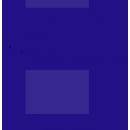
JURNAL DE EDIȚII
Psihologul Muzical (ediția 1238 –
11.07.2026): Dana Cristescu, Daniel Iancu
(telefonic),…
ANDREI PARTOS
Toate
BIOGRAFIE
CETATEAN DE
COSTINESTI
PRESA CU SI DESPRE A.P.
ARHIVA
VPR/P.R&S/SAPTAMANA
EMISIUNI RADIO DIN
TRECUT
PRESA CU SI DESPRE A.P.
Arhiva revistei Vox Pop Rock (17)