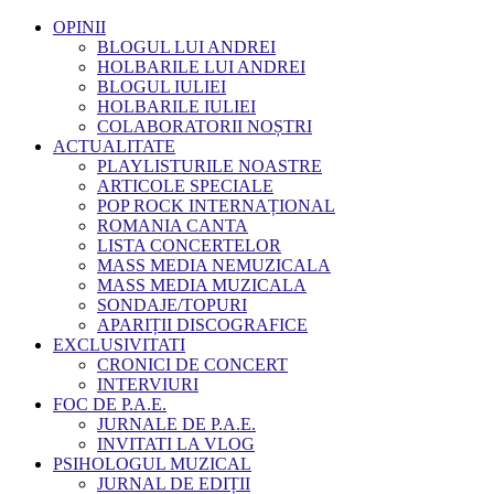
OPINII
BLOGUL LUI ANDREI
HOLBARILE LUI ANDREI
BLOGUL IULIEI
HOLBARILE IULIEI
COLABORATORII NOȘTRI
ACTUALITATE
PLAYLISTURILE NOASTRE
ARTICOLE SPECIALE
POP ROCK INTERNAȚIONAL
ROMANIA CANTA
LISTA CONCERTELOR
MASS MEDIA NEMUZICALA
MASS MEDIA MUZICALA
SONDAJE/TOPURI
APARIȚII DISCOGRAFICE
EXCLUSIVITATI
CRONICI DE CONCERT
INTERVIURI
FOC DE P.A.E.
JURNALE DE P.A.E.
INVITATI LA VLOG
PSIHOLOGUL MUZICAL
JURNAL DE EDIȚII