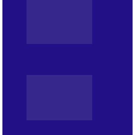
MASS MEDIA NEMUZICALA
170 de ani de România modernă. What’s
Next? la ediția a…
MASS MEDIA NEMUZICALA