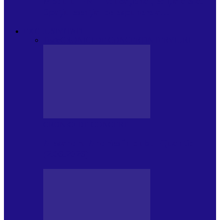
Modulul FNT Educațional, ediția a 5-a.
Spațiu esențial de expunere a…
EXCLUSIVITATI
Toate
CRONICI DE CONCERT
INTERVIURI
CRONICI DE CONCERT
Alexandru Andries în clubul Quantic
(2.06.2026)