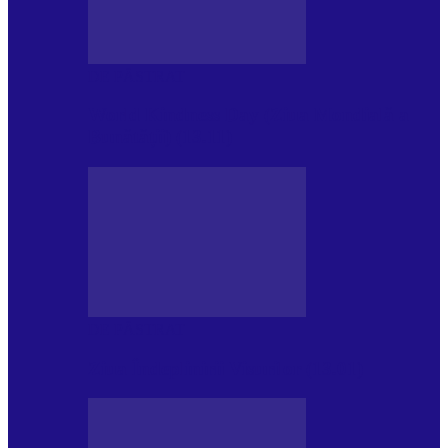
DE PĂSTRAT
World Kindness Day (Ziua Mondială a
Bunătății) (13.11)
DE PĂSTRAT
Ziua Îndeplinirii Visurilor (13.01)