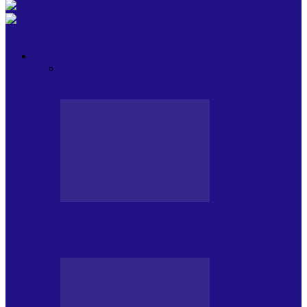
OPINII
Toate
BLOGUL LUI ANDREI
HOLBARILE LUI
ANDREI
BLOGUL IULIEI
HOLBARILE
IULIEI
COLABORATORII NOȘTRI
BLOGUL LUI ANDREI
77 DE MULȚUMIRI – DIN 2.08.