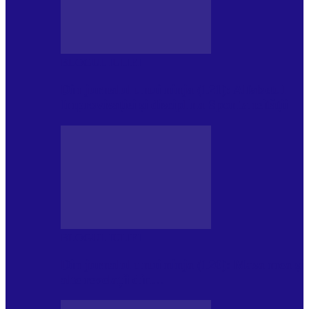
BLOGUL IULIEI
Din jurnalul unui ninja (121): Alfabetul
Improvizației și disciplina Spontaneității
BLOGUL IULIEI
Din jurnalul unui ninja (120): Masa mea și
alte revelații din…