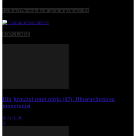
Cadouri Personalizate prin imprimare 3D
POPULARE
Din jurnalul unui ninja (87): Binecuvântarea
monotoniei
Iulia Radu
-
mai 8, 2025
0